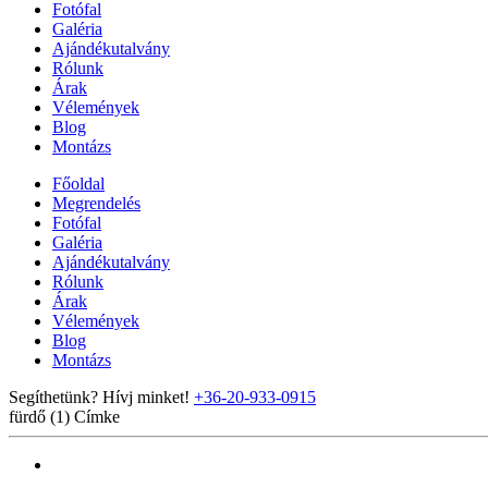
Fotófal
Galéria
Ajándékutalvány
Rólunk
Árak
Vélemények
Blog
Montázs
Főoldal
Megrendelés
Fotófal
Galéria
Ajándékutalvány
Rólunk
Árak
Vélemények
Blog
Montázs
Segíthetünk? Hívj minket!
+36-20-933-0915
fürdő (1)
Címke