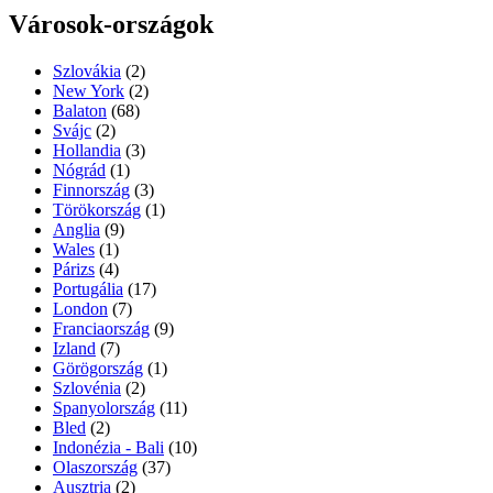
Városok-országok
Szlovákia
(2)
New York
(2)
Balaton
(68)
Svájc
(2)
Hollandia
(3)
Nógrád
(1)
Finnország
(3)
Törökország
(1)
Anglia
(9)
Wales
(1)
Párizs
(4)
Portugália
(17)
London
(7)
Franciaország
(9)
Izland
(7)
Görögország
(1)
Szlovénia
(2)
Spanyolország
(11)
Bled
(2)
Indonézia - Bali
(10)
Olaszország
(37)
Ausztria
(2)