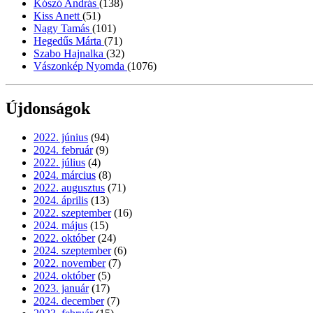
Kószó András
(138)
Kiss Anett
(51)
Nagy Tamás
(101)
Hegedűs Márta
(71)
Szabo Hajnalka
(32)
Vászonkép Nyomda
(1076)
Újdonságok
2022. június
(94)
2024. február
(9)
2022. július
(4)
2024. március
(8)
2022. augusztus
(71)
2024. április
(13)
2022. szeptember
(16)
2024. május
(15)
2022. október
(24)
2024. szeptember
(6)
2022. november
(7)
2024. október
(5)
2023. január
(17)
2024. december
(7)