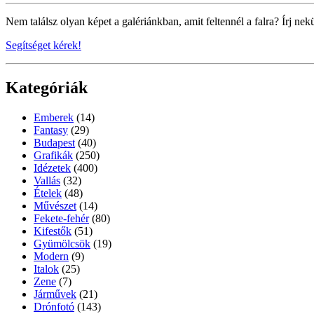
Nem találsz olyan képet a galériánkban, amit feltennél a falra? Írj nek
Segítséget kérek!
Kategóriák
Emberek
(14)
Fantasy
(29)
Budapest
(40)
Grafikák
(250)
Idézetek
(400)
Vallás
(32)
Ételek
(48)
Művészet
(14)
Fekete-fehér
(80)
Kifestők
(51)
Gyümölcsök
(19)
Modern
(9)
Italok
(25)
Zene
(7)
Járművek
(21)
Drónfotó
(143)