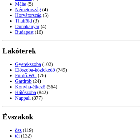
Málta
(5)
Németország
(4)
Horvátország
(5)
Thaiföld
(3)
Dunakanyar
(4)
Budapest
(16)
Lakóterek
Gyerekszoba
(102)
Előszoba-közlekedő
(749)
Fürdő-WC
(76)
Gardrób
(24)
Konyha-étkező
(564)
Hálószoba
(842)
Nappali
(877)
Évszakok
ősz
(119)
tél
(132)