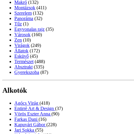
Makró
(132)
Montázsok
(411)
Szerelem
(132)
Panoráma
(32)
Tűz
(1)
Egyvonalas rajz
(35)
Városok
(160)
Zen
(10)
Virágok
(249)
Állatok
(172)
Esküvő
(45)
Természet
(488)
Absztrakt
(335)
Gyerekszoba
(87)
Alkotók
Agócs Virág
(418)
Entirrè Art & Design
(37)
Vörös Eszter Anna
(90)
Farkas Dani
(16)
Kapuvári Gábor
(228)
Jari Sokka
(55)