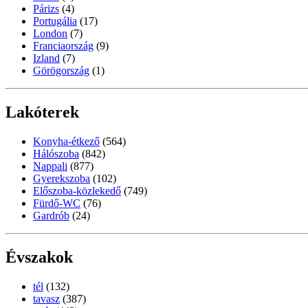
Párizs
(4)
Portugália
(17)
London
(7)
Franciaország
(9)
Izland
(7)
Görögország
(1)
Lakóterek
Konyha-étkező
(564)
Hálószoba
(842)
Nappali
(877)
Gyerekszoba
(102)
Előszoba-közlekedő
(749)
Fürdő-WC
(76)
Gardrób
(24)
Évszakok
tél
(132)
tavasz
(387)