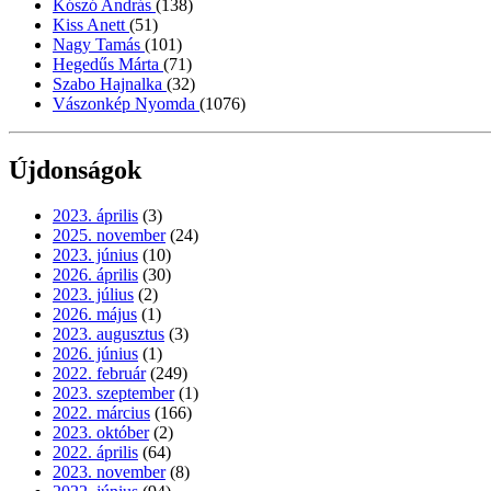
Kószó András
(138)
Kiss Anett
(51)
Nagy Tamás
(101)
Hegedűs Márta
(71)
Szabo Hajnalka
(32)
Vászonkép Nyomda
(1076)
Újdonságok
2023. április
(3)
2025. november
(24)
2023. június
(10)
2026. április
(30)
2023. július
(2)
2026. május
(1)
2023. augusztus
(3)
2026. június
(1)
2022. február
(249)
2023. szeptember
(1)
2022. március
(166)
2023. október
(2)
2022. április
(64)
2023. november
(8)