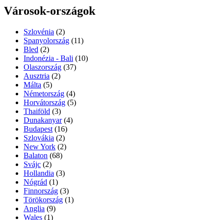
Városok-országok
Szlovénia
(2)
Spanyolország
(11)
Bled
(2)
Indonézia - Bali
(10)
Olaszország
(37)
Ausztria
(2)
Málta
(5)
Németország
(4)
Horvátország
(5)
Thaiföld
(3)
Dunakanyar
(4)
Budapest
(16)
Szlovákia
(2)
New York
(2)
Balaton
(68)
Svájc
(2)
Hollandia
(3)
Nógrád
(1)
Finnország
(3)
Törökország
(1)
Anglia
(9)
Wales
(1)