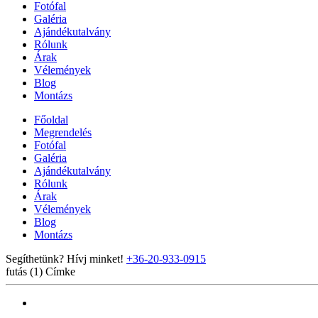
Fotófal
Galéria
Ajándékutalvány
Rólunk
Árak
Vélemények
Blog
Montázs
Főoldal
Megrendelés
Fotófal
Galéria
Ajándékutalvány
Rólunk
Árak
Vélemények
Blog
Montázs
Segíthetünk? Hívj minket!
+36-20-933-0915
futás (1)
Címke