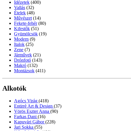
Idézetek
(400)
Vallás
(32)
Ételek
(48)
Művészet
(14)
Fekete-fehér
(80)
Kifestők
(51)
Gyümölcsök
(19)
Modern
(9)
Italok
(25)
Zene
(7)
Járművek
(21)
Drónfotó
(143)
Makró
(132)
Montázsok
(411)
Alkotók
Agócs Virág
(418)
Entirrè Art & Design
(37)
Vörös Eszter Anna
(90)
Farkas Dani
(16)
Kapuvári Gábor
(228)
Jari Sokka
(55)