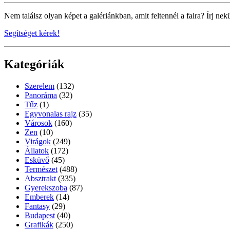
Nem találsz olyan képet a galériánkban, amit feltennél a falra? Írj nek
Segítséget kérek!
Kategóriák
Szerelem
(132)
Panoráma
(32)
Tűz
(1)
Egyvonalas rajz
(35)
Városok
(160)
Zen
(10)
Virágok
(249)
Állatok
(172)
Esküvő
(45)
Természet
(488)
Absztrakt
(335)
Gyerekszoba
(87)
Emberek
(14)
Fantasy
(29)
Budapest
(40)
Grafikák
(250)