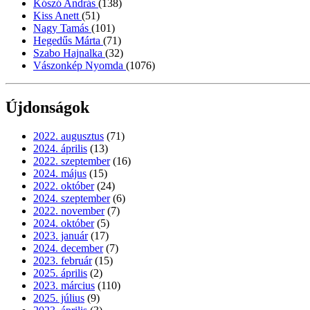
Kószó András
(138)
Kiss Anett
(51)
Nagy Tamás
(101)
Hegedűs Márta
(71)
Szabo Hajnalka
(32)
Vászonkép Nyomda
(1076)
Újdonságok
2022. augusztus
(71)
2024. április
(13)
2022. szeptember
(16)
2024. május
(15)
2022. október
(24)
2024. szeptember
(6)
2022. november
(7)
2024. október
(5)
2023. január
(17)
2024. december
(7)
2023. február
(15)
2025. április
(2)
2023. március
(110)
2025. július
(9)