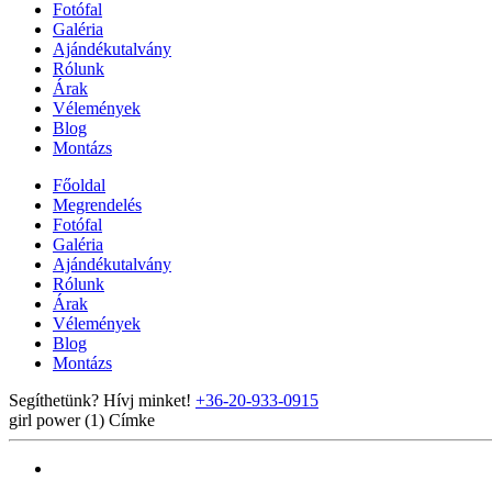
Fotófal
Galéria
Ajándékutalvány
Rólunk
Árak
Vélemények
Blog
Montázs
Főoldal
Megrendelés
Fotófal
Galéria
Ajándékutalvány
Rólunk
Árak
Vélemények
Blog
Montázs
Segíthetünk? Hívj minket!
+36-20-933-0915
girl power (1)
Címke