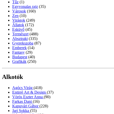
Tűz
(1)
Egyvonalas rajz
(35)
Városok
(160)
Zen
(10)
Virágok
(249)
Állatok
(172)
Esküvő
(45)
Természet
(488)
Absztrakt
(335)
Gyerekszoba
(87)
Emberek
(14)
Fantasy
(29)
Budapest
(40)
Grafikák
(250)
Alkotók
Agócs Virág
(418)
Entirrè Art & Design
(37)
Vörös Eszter Anna
(90)
Farkas Dani
(16)
Kapuvári Gábor
(228)
Jari Sokka
(55)