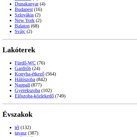
Dunakanyar
(4)
Budapest
(16)
Szlovákia
(2)
New York
(2)
Balaton
(68)
Svájc
(2)
Lakóterek
Fürdő-WC
(76)
Gardrób
(24)
Konyha-étkező
(564)
Hálószoba
(842)
Nappali
(877)
Gyerekszoba
(102)
Előszoba-közlekedő
(749)
Évszakok
tél
(132)
tavasz
(387)