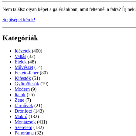
Nem találsz olyan képet a galériánkban, amit feltennél a falra? Írj nek
Segítséget kérek!
Kategóriák
Idézetek
(400)
Vallás
(32)
Ételek
(48)
Művészet
(14)
Fekete-fehér
(80)
Kifestők
(51)
Gyümölcsök
(19)
Modern
(9)
Italok
(25)
Zene
(7)
Járművek
(21)
Drónfotó
(143)
Makró
(132)
Montázsok
(411)
Szerelem
(132)
Panoráma
(32)