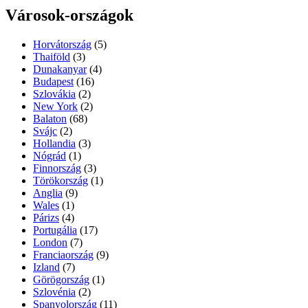
Városok-országok
Horvátország
(5)
Thaiföld
(3)
Dunakanyar
(4)
Budapest
(16)
Szlovákia
(2)
New York
(2)
Balaton
(68)
Svájc
(2)
Hollandia
(3)
Nógrád
(1)
Finnország
(3)
Törökország
(1)
Anglia
(9)
Wales
(1)
Párizs
(4)
Portugália
(17)
London
(7)
Franciaország
(9)
Izland
(7)
Görögország
(1)
Szlovénia
(2)
Spanyolország
(11)