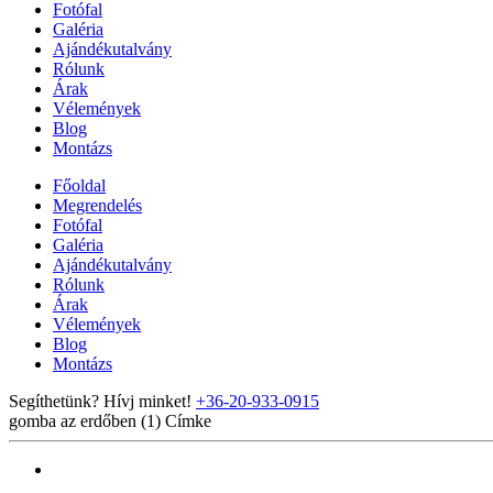
Fotófal
Galéria
Ajándékutalvány
Rólunk
Árak
Vélemények
Blog
Montázs
Főoldal
Megrendelés
Fotófal
Galéria
Ajándékutalvány
Rólunk
Árak
Vélemények
Blog
Montázs
Segíthetünk? Hívj minket!
+36-20-933-0915
gomba az erdőben (1)
Címke