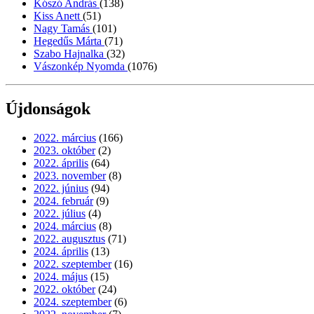
Kószó András
(138)
Kiss Anett
(51)
Nagy Tamás
(101)
Hegedűs Márta
(71)
Szabo Hajnalka
(32)
Vászonkép Nyomda
(1076)
Újdonságok
2022. március
(166)
2023. október
(2)
2022. április
(64)
2023. november
(8)
2022. június
(94)
2024. február
(9)
2022. július
(4)
2024. március
(8)
2022. augusztus
(71)
2024. április
(13)
2022. szeptember
(16)
2024. május
(15)
2022. október
(24)
2024. szeptember
(6)