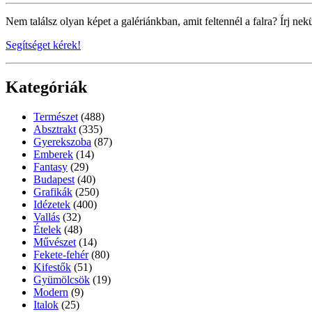
Nem találsz olyan képet a galériánkban, amit feltennél a falra? Írj nek
Segítséget kérek!
Kategóriák
Természet
(488)
Absztrakt
(335)
Gyerekszoba
(87)
Emberek
(14)
Fantasy
(29)
Budapest
(40)
Grafikák
(250)
Idézetek
(400)
Vallás
(32)
Ételek
(48)
Művészet
(14)
Fekete-fehér
(80)
Kifestők
(51)
Gyümölcsök
(19)
Modern
(9)
Italok
(25)