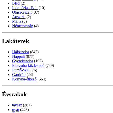
Bled
(2)
Indonézia - Bali
(10)
Olaszország
(37)
Ausztria
(2)
Málta
(5)
Németország
(4)
Lakóterek
Hálószoba
(842)
Nappali
(877)
Gyerekszoba
(102)
Előszoba-közlekedő
(749)
Fürdő-WC
(76)
Gardrób
(24)
Konyha-étkező
(564)
Évszakok
tavasz
(387)
nyár
(443)