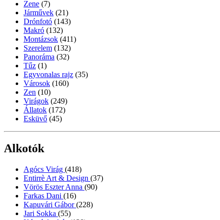
Zene
(7)
Járművek
(21)
Drónfotó
(143)
Makró
(132)
Montázsok
(411)
Szerelem
(132)
Panoráma
(32)
Tűz
(1)
Egyvonalas rajz
(35)
Városok
(160)
Zen
(10)
Virágok
(249)
Állatok
(172)
Esküvő
(45)
Alkotók
Agócs Virág
(418)
Entirrè Art & Design
(37)
Vörös Eszter Anna
(90)
Farkas Dani
(16)
Kapuvári Gábor
(228)
Jari Sokka
(55)