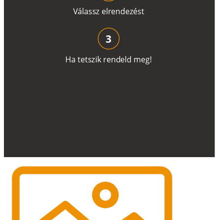
V
á
l
a
ss
z
e
l
r
e
n
d
e
z
é
s
t
3
H
a
t
e
t
s
z
i
k
r
e
n
d
el
d
m
e
g
!