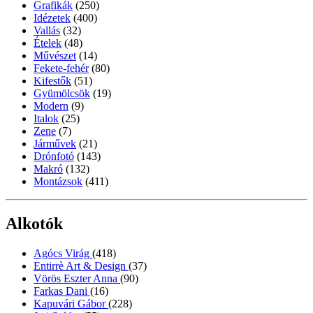
Grafikák
(250)
Idézetek
(400)
Vallás
(32)
Ételek
(48)
Művészet
(14)
Fekete-fehér
(80)
Kifestők
(51)
Gyümölcsök
(19)
Modern
(9)
Italok
(25)
Zene
(7)
Járművek
(21)
Drónfotó
(143)
Makró
(132)
Montázsok
(411)
Alkotók
Agócs Virág
(418)
Entirrè Art & Design
(37)
Vörös Eszter Anna
(90)
Farkas Dani
(16)
Kapuvári Gábor
(228)