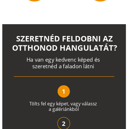
SZERETNÉD FELDOBNI AZ
OTTHONOD HANGULATÁT?
H
a
v
a
n
e
g
y
k
e
d
v
e
n
c
k
é
p
e
d
é
s
s
z
e
r
e
t
n
é
d a
f
a
l
a
d
o
n
l
á
t
n
i
1
T
ö
l
t
s
f
e
l
e
g
y
k
é
pe
t
,
v
a
g
y
v
á
l
a
ss
z
a
g
a
lé
r
i
án
k
b
ó
l
2