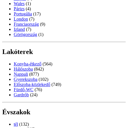
Wales
(1)
Párizs
(4)
Portugália
(17)
London
(7)
Franciaország
(9)
Izland
(7)
Görögország
(1)
Lakóterek
Konyha-étkező
(564)
Hálószoba
(842)
Nappali
(877)
Gyerekszoba
(102)
Előszoba-közlekedő
(749)
Fürdő-WC
(76)
Gardrób
(24)
Évszakok
tél
(132)