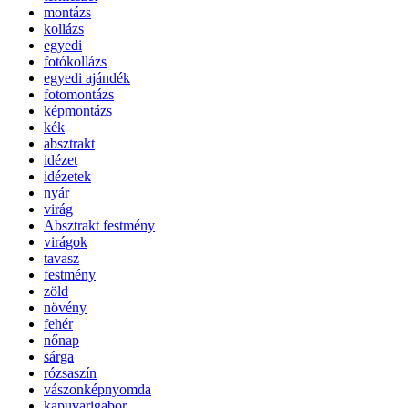
montázs
kollázs
egyedi
fotókollázs
egyedi ajándék
fotomontázs
képmontázs
kék
absztrakt
idézet
idézetek
nyár
virág
Absztrakt festmény
virágok
tavasz
festmény
zöld
növény
fehér
nőnap
sárga
rózsaszín
vászonképnyomda
kapuvarigabor