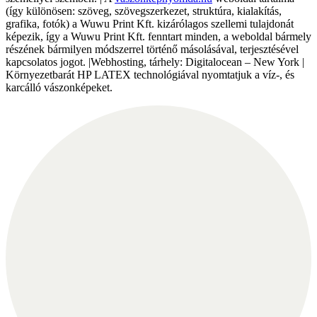
(így különösen: szöveg, szövegszerkezet, struktúra, kialakítás,
grafika, fotók) a Wuwu Print Kft. kizárólagos szellemi tulajdonát
képezik, így a Wuwu Print Kft. fenntart minden, a weboldal bármely
részének bármilyen módszerrel történő másolásával, terjesztésével
kapcsolatos jogot. |Webhosting, tárhely: Digitalocean – New York |
Környezetbarát HP LATEX technológiával nyomtatjuk a víz-, és
karcálló vászonképeket.