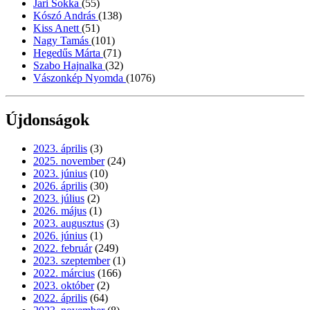
Jari Sokka
(55)
Kószó András
(138)
Kiss Anett
(51)
Nagy Tamás
(101)
Hegedűs Márta
(71)
Szabo Hajnalka
(32)
Vászonkép Nyomda
(1076)
Újdonságok
2023. április
(3)
2025. november
(24)
2023. június
(10)
2026. április
(30)
2023. július
(2)
2026. május
(1)
2023. augusztus
(3)
2026. június
(1)
2022. február
(249)
2023. szeptember
(1)
2022. március
(166)
2023. október
(2)
2022. április
(64)