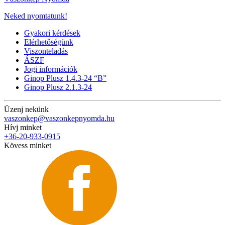
Neked nyomtatunk!
Gyakori kérdések
Elérhetőségünk
Viszonteladás
ÁSZF
Jogi információk
Ginop Plusz 1.4.3-24 “B”
Ginop Plusz 2.1.3-24
Üzenj nekünk
vaszonkep@vaszonkepnyomda.hu
Hívj minket
+36-20-933-0915
Kövess minket