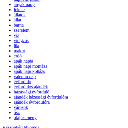
anyák napja
fekete
állatok
állat
barna
szerelem
víz
virágzás
lila
makró
erdő
apák napja
apák napi montázs
apák napi kollázs
valentin nap
évforduló
évfordulós ajándék
házassági évforduló
ajándék házassági évfordulóra
ajándék évfordulóra
városok
ősz
olajfestmény
Vászonkép Nyomda