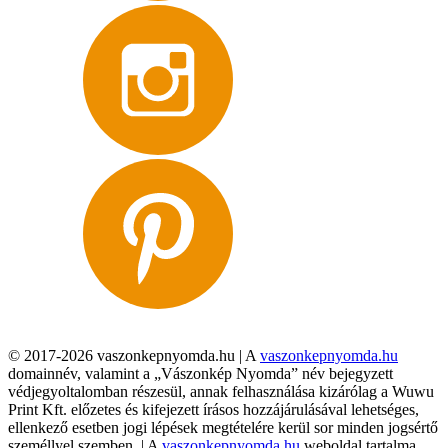
© 2017-2026 vaszonkepnyomda.hu | A
vaszonkepnyomda.hu
domainnév, valamint a „Vászonkép Nyomda” név bejegyzett
védjegyoltalomban részesül, annak felhasználása kizárólag a Wuwu
Print Kft. előzetes és kifejezett írásos hozzájárulásával lehetséges,
ellenkező esetben jogi lépések megtételére kerül sor minden jogsértő
személlyel szemben. | A
vaszonkepnyomda.hu
weboldal tartalma