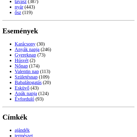
tavasz
(387)
nyár
(443)
ősz
(119)
Események
Karácsony
(30)
Anyák napja
(246)
Gyereknap
(73)
Húsvét
(2)
Nőnap
(174)
Valentin nap
(113)
Születésnap
(109)
Babalátogatás
(20)
Esküvő
(43)
Apák napja
(124)
Évforduló
(93)
Címkék
ajándék
természet