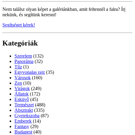
Nem találsz olyan képet a galériánkban, amit feltennél a falra? Írj
nekünk, és segítünk keresni!
Segítséget kérek!
Kategóriák
Szerelem
(132)
Panoráma
(32)
Tűz
(1)
Egyvonalas rajz
(35)
Városok
(160)
Zen
(10)
Virágok
(249)
Állatok
(172)
Esküvő
(45)
Természet
(488)
Absztrakt
(335)
Gyerekszoba
(87)
Emberek
(14)
Fantasy
(29)
Budapest
(40)