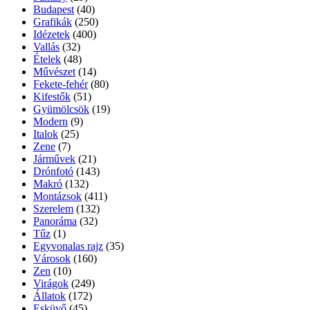
Budapest
(40)
Grafikák
(250)
Idézetek
(400)
Vallás
(32)
Ételek
(48)
Művészet
(14)
Fekete-fehér
(80)
Kifestők
(51)
Gyümölcsök
(19)
Modern
(9)
Italok
(25)
Zene
(7)
Járművek
(21)
Drónfotó
(143)
Makró
(132)
Montázsok
(411)
Szerelem
(132)
Panoráma
(32)
Tűz
(1)
Egyvonalas rajz
(35)
Városok
(160)
Zen
(10)
Virágok
(249)
Állatok
(172)
Esküvő
(45)