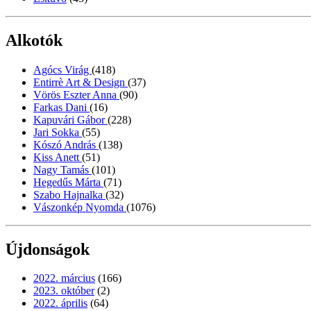
Alkotók
Agócs Virág
(418)
Entirrè Art & Design
(37)
Vörös Eszter Anna
(90)
Farkas Dani
(16)
Kapuvári Gábor
(228)
Jari Sokka
(55)
Kószó András
(138)
Kiss Anett
(51)
Nagy Tamás
(101)
Hegedűs Márta
(71)
Szabo Hajnalka
(32)
Vászonkép Nyomda
(1076)
Újdonságok
2022. március
(166)
2023. október
(2)
2022. április
(64)