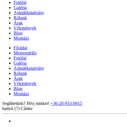
Fotófal
Galéria
Ajándékutalvány
Rólunk
Árak
Vélemények
Blog
Montázs
Főoldal
Megrendelés
Fotófal
Galéria
Ajándékutalvány
Rólunk
Árak
Vélemények
Blog
Montázs
Segíthetünk? Hívj minket!
+36-20-933-0915
hattyú (7)
Címke