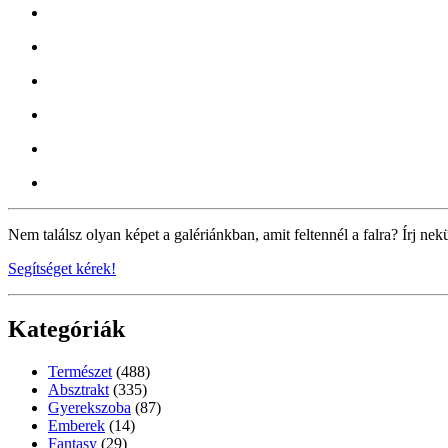
Nem találsz olyan képet a galériánkban, amit feltennél a falra? Írj nek
Segítséget kérek!
Kategóriák
Természet
(488)
Absztrakt
(335)
Gyerekszoba
(87)
Emberek
(14)
Fantasy
(29)