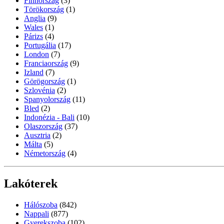
Finnország
(3)
Törökország
(1)
Anglia
(9)
Wales
(1)
Párizs
(4)
Portugália
(17)
London
(7)
Franciaország
(9)
Izland
(7)
Görögország
(1)
Szlovénia
(2)
Spanyolország
(11)
Bled
(2)
Indonézia - Bali
(10)
Olaszország
(37)
Ausztria
(2)
Málta
(5)
Németország
(4)
Lakóterek
Hálószoba
(842)
Nappali
(877)
Gyerekszoba
(102)