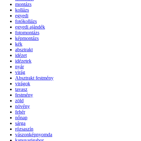
montázs
kollázs
egyedi
fotókollázs
egyedi ajándék
fotomontázs
képmontázs
kék
absztrakt
idézet
idézetek
nyár
virág
Absztrakt festmény
virágok
tavasz
festmény
zöld
növény
fehér
nőnap
sárga
rózsaszín
vászonképnyomda
kapuvarigabor