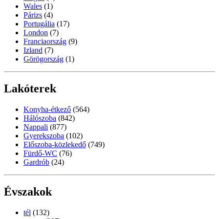
Wales
(1)
Párizs
(4)
Portugália
(17)
London
(7)
Franciaország
(9)
Izland
(7)
Görögország
(1)
Lakóterek
Konyha-étkező
(564)
Hálószoba
(842)
Nappali
(877)
Gyerekszoba
(102)
Előszoba-közlekedő
(749)
Fürdő-WC
(76)
Gardrób
(24)
Évszakok
tél
(132)