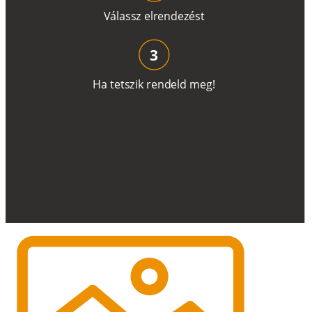
V
á
l
a
ss
z
e
l
r
e
n
d
e
z
é
s
t
3
H
a
t
e
t
s
z
i
k
r
e
n
d
el
d
m
e
g
!