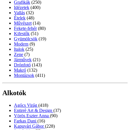
Grafikák
(250)
Idézetek
(400)
Vallás
(32)
Ételek
(48)
Művészet
(14)
Fekete-fehér
(80)
Kifestők
(51)
Gyümölcsök
(19)
Modern
(9)
Italok
(25)
Zene
(7)
Járművek
(21)
Drónfotó
(143)
Makró
(132)
Montázsok
(411)
Alkotók
Agócs Virág
(418)
Entirrè Art & Design
(37)
Vörös Eszter Anna
(90)
Farkas Dani
(16)
Kapuvári Gábor
(228)