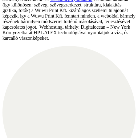
(így különösen: szöveg, szövegszerkezet, struktúra, kialakítás,
grafika, fotók) a Wuwu Print Kft. kizárólagos szellemi tulajdonát
képezik, így a Wuwu Print Kft. fenntart minden, a weboldal bármely
részének bármilyen módszerrel történő másolásával, terjesztésével
kapcsolatos jogot. |Webhosting, tárhely: Digitalocean – New York |
Környezetbarát HP LATEX technológiával nyomtatjuk a víz-, és
karcálló vászonképeket.