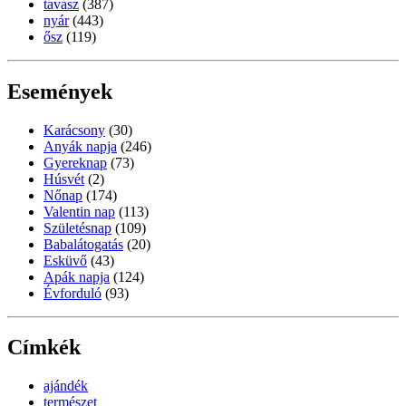
tavasz
(387)
nyár
(443)
ősz
(119)
Események
Karácsony
(30)
Anyák napja
(246)
Gyereknap
(73)
Húsvét
(2)
Nőnap
(174)
Valentin nap
(113)
Születésnap
(109)
Babalátogatás
(20)
Esküvő
(43)
Apák napja
(124)
Évforduló
(93)
Címkék
ajándék
természet