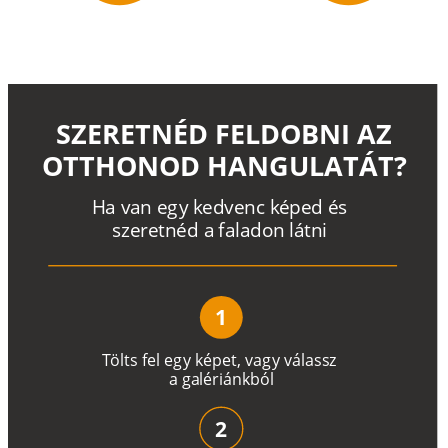
SZERETNÉD FELDOBNI AZ
OTTHONOD HANGULATÁT?
H
a
v
a
n
e
g
y
k
e
d
v
e
n
c
k
é
p
e
d
é
s
s
z
e
r
e
t
n
é
d a
f
a
l
a
d
o
n
l
á
t
n
i
1
T
ö
l
t
s
f
e
l
e
g
y
k
é
pe
t
,
v
a
g
y
v
á
l
a
ss
z
a
g
a
lé
r
i
án
k
b
ó
l
2