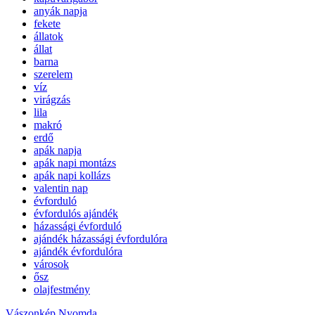
anyák napja
fekete
állatok
állat
barna
szerelem
víz
virágzás
lila
makró
erdő
apák napja
apák napi montázs
apák napi kollázs
valentin nap
évforduló
évfordulós ajándék
házassági évforduló
ajándék házassági évfordulóra
ajándék évfordulóra
városok
ősz
olajfestmény
Vászonkép Nyomda