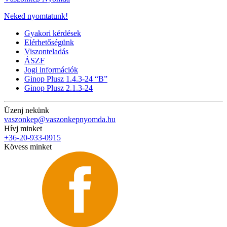
Neked nyomtatunk!
Gyakori kérdések
Elérhetőségünk
Viszonteladás
ÁSZF
Jogi információk
Ginop Plusz 1.4.3-24 “B”
Ginop Plusz 2.1.3-24
Üzenj nekünk
vaszonkep@vaszonkepnyomda.hu
Hívj minket
+36-20-933-0915
Kövess minket