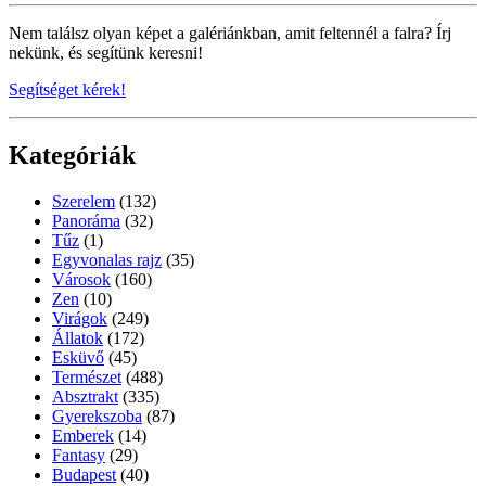
Nem találsz olyan képet a galériánkban, amit feltennél a falra? Írj
nekünk, és segítünk keresni!
Segítséget kérek!
Kategóriák
Szerelem
(132)
Panoráma
(32)
Tűz
(1)
Egyvonalas rajz
(35)
Városok
(160)
Zen
(10)
Virágok
(249)
Állatok
(172)
Esküvő
(45)
Természet
(488)
Absztrakt
(335)
Gyerekszoba
(87)
Emberek
(14)
Fantasy
(29)
Budapest
(40)