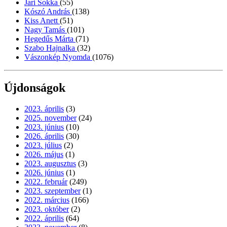
Jari Sokka
(55)
Kószó András
(138)
Kiss Anett
(51)
Nagy Tamás
(101)
Hegedűs Márta
(71)
Szabo Hajnalka
(32)
Vászonkép Nyomda
(1076)
Újdonságok
2023. április
(3)
2025. november
(24)
2023. június
(10)
2026. április
(30)
2023. július
(2)
2026. május
(1)
2023. augusztus
(3)
2026. június
(1)
2022. február
(249)
2023. szeptember
(1)
2022. március
(166)
2023. október
(2)
2022. április
(64)