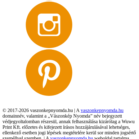
© 2017-2026 vaszonkepnyomda.hu | A
vaszonkepnyomda.hu
domainnév, valamint a „Vászonkép Nyomda” név bejegyzett
védjegyoltalomban részesül, annak felhasználása kizárólag a Wuwu
Print Kft. előzetes és kifejezett írásos hozzájárulásával lehetséges,
ellenkező esetben jogi lépések megtételére kerül sor minden jogsértő
személlyel szemben. | A
vaszonkepnyomda.hu
weboldal tartalma