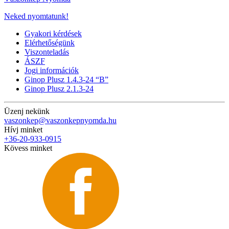
Neked nyomtatunk!
Gyakori kérdések
Elérhetőségünk
Viszonteladás
ÁSZF
Jogi információk
Ginop Plusz 1.4.3-24 “B”
Ginop Plusz 2.1.3-24
Üzenj nekünk
vaszonkep@vaszonkepnyomda.hu
Hívj minket
+36-20-933-0915
Kövess minket