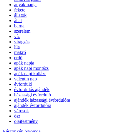
anyák napja
fekete
állatok
állat
barna
szerelem
víz
virágzás
lila
makró
erdő
apák napja
apák napi montázs
apák napi kollázs
valentin nap
évforduló
évfordulós ajándék
házassági évforduló
ajándék házassági évfordulóra
ajándék évfordulóra
városok
ősz
olajfestmény
Vászonkép Nyomda