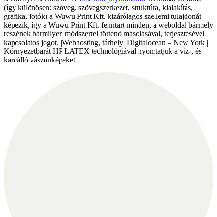
(így különösen: szöveg, szövegszerkezet, struktúra, kialakítás,
grafika, fotók) a Wuwu Print Kft. kizárólagos szellemi tulajdonát
képezik, így a Wuwu Print Kft. fenntart minden, a weboldal bármely
részének bármilyen módszerrel történő másolásával, terjesztésével
kapcsolatos jogot. |Webhosting, tárhely: Digitalocean – New York |
Környezetbarát HP LATEX technológiával nyomtatjuk a víz-, és
karcálló vászonképeket.