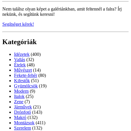
Nem találsz olyan képet a galériánkban, amit feltennél a falra? Írj
nekünk, és segítünk keresni!
Segítséget kérek!
Kategóriák
Idézetek
(400)
Vallás
(32)
Ételek
(48)
Művészet
(14)
Fekete-fehér
(80)
Kifestők
(51)
Gyümölcsök
(19)
Modern
(9)
Italok
(25)
Zene
(7)
Járművek
(21)
Drónfotó
(143)
Makró
(132)
Montázsok
(411)
Szerelem
(132)