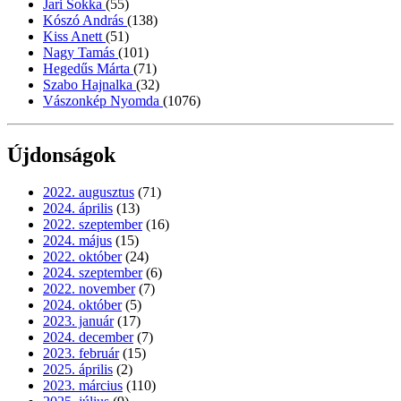
Jari Sokka
(55)
Kószó András
(138)
Kiss Anett
(51)
Nagy Tamás
(101)
Hegedűs Márta
(71)
Szabo Hajnalka
(32)
Vászonkép Nyomda
(1076)
Újdonságok
2022. augusztus
(71)
2024. április
(13)
2022. szeptember
(16)
2024. május
(15)
2022. október
(24)
2024. szeptember
(6)
2022. november
(7)
2024. október
(5)
2023. január
(17)
2024. december
(7)
2023. február
(15)
2025. április
(2)
2023. március
(110)