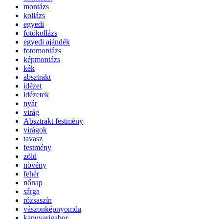
montázs
kollázs
egyedi
fotókollázs
egyedi ajándék
fotomontázs
képmontázs
kék
absztrakt
idézet
idézetek
nyár
virág
Absztrakt festmény
virágok
tavasz
festmény
zöld
növény
fehér
nőnap
sárga
rózsaszín
vászonképnyomda
kapuvarigabor