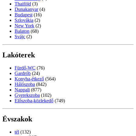
Thaiföld
(3)
Dunakanyar
(4)
Budapest
(16)
Szlovákia
(2)
New York
(2)
Balaton
(68)
Svájc
(2)
Lakóterek
Fürdő-WC
(76)
Gardrób
(24)
Konyha-étkező
(564)
Hálószoba
(842)
Nappali
(877)
Gyerekszoba
(102)
Előszoba-közlekedő
(749)
Évszakok
tél
(132)