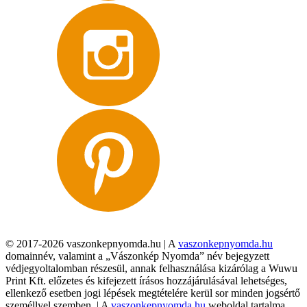
© 2017-2026 vaszonkepnyomda.hu | A
vaszonkepnyomda.hu
domainnév, valamint a „Vászonkép Nyomda” név bejegyzett
védjegyoltalomban részesül, annak felhasználása kizárólag a Wuwu
Print Kft. előzetes és kifejezett írásos hozzájárulásával lehetséges,
ellenkező esetben jogi lépések megtételére kerül sor minden jogsértő
személlyel szemben. | A
vaszonkepnyomda.hu
weboldal tartalma