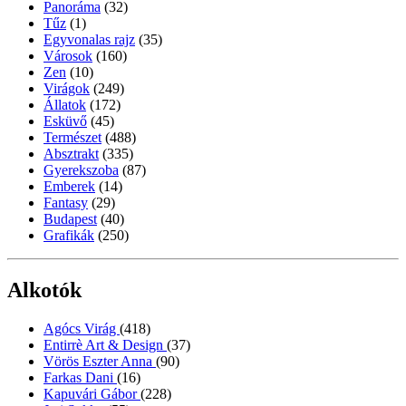
Panoráma
(32)
Tűz
(1)
Egyvonalas rajz
(35)
Városok
(160)
Zen
(10)
Virágok
(249)
Állatok
(172)
Esküvő
(45)
Természet
(488)
Absztrakt
(335)
Gyerekszoba
(87)
Emberek
(14)
Fantasy
(29)
Budapest
(40)
Grafikák
(250)
Alkotók
Agócs Virág
(418)
Entirrè Art & Design
(37)
Vörös Eszter Anna
(90)
Farkas Dani
(16)
Kapuvári Gábor
(228)