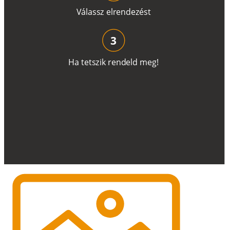
V
á
l
a
ss
z
e
l
r
e
n
d
e
z
é
s
t
3
H
a
t
e
t
s
z
i
k
r
e
n
d
el
d
m
e
g
!