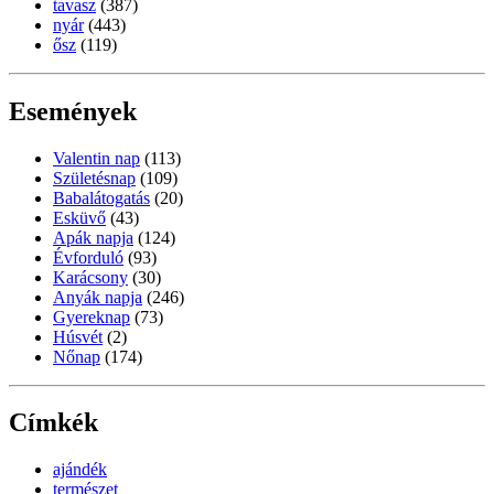
tavasz
(387)
nyár
(443)
ősz
(119)
Események
Valentin nap
(113)
Születésnap
(109)
Babalátogatás
(20)
Esküvő
(43)
Apák napja
(124)
Évforduló
(93)
Karácsony
(30)
Anyák napja
(246)
Gyereknap
(73)
Húsvét
(2)
Nőnap
(174)
Címkék
ajándék
természet