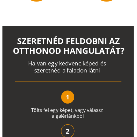
SZERETNÉD FELDOBNI AZ
OTTHONOD HANGULATÁT?
H
a
v
a
n
e
g
y
k
e
d
v
e
n
c
k
é
p
e
d
é
s
s
z
e
r
e
t
n
é
d a
f
a
l
a
d
o
n
l
á
t
n
i
1
T
ö
l
t
s
f
e
l
e
g
y
k
é
pe
t
,
v
a
g
y
v
á
l
a
ss
z
a
g
a
lé
r
i
án
k
b
ó
l
2