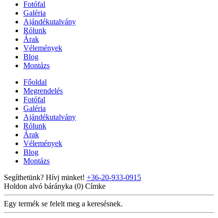
Fotófal
Galéria
Ajándékutalvány
Rólunk
Árak
Vélemények
Blog
Montázs
Főoldal
Megrendelés
Fotófal
Galéria
Ajándékutalvány
Rólunk
Árak
Vélemények
Blog
Montázs
Segíthetünk? Hívj minket!
+36-20-933-0915
Holdon alvó bárányka (0)
Címke
Egy termék se felelt meg a keresésnek.