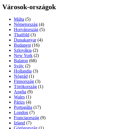
Városok-országok
Málta
(5)
Németország
(4)
Horvátország
(5)
Thaiföld
(3)
Dunakanyar
(4)
Budapest
(16)
Szlovákia
(2)
New York
(2)
Balaton
(68)
Svájc
(2)
Hollandia
(3)
Nógrád
(1)
Finnország
(3)
Törökország
(1)
Anglia
(9)
Wales
(1)
Párizs
(4)
Portugália
(17)
London
(7)
Franciaország
(9)
Izland
(7)
Görögország
(1)