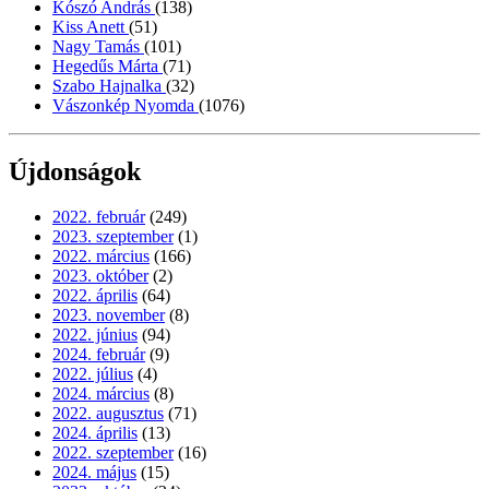
Kószó András
(138)
Kiss Anett
(51)
Nagy Tamás
(101)
Hegedűs Márta
(71)
Szabo Hajnalka
(32)
Vászonkép Nyomda
(1076)
Újdonságok
2022. február
(249)
2023. szeptember
(1)
2022. március
(166)
2023. október
(2)
2022. április
(64)
2023. november
(8)
2022. június
(94)
2024. február
(9)
2022. július
(4)
2024. március
(8)
2022. augusztus
(71)
2024. április
(13)
2022. szeptember
(16)
2024. május
(15)