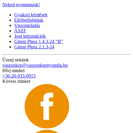
Neked nyomtatunk!
Gyakori kérdések
Elérhetőségünk
Viszonteladás
ÁSZF
Jogi információk
Ginop Plusz 1.4.3-24 “B”
Ginop Plusz 2.1.3-24
Üzenj nekünk
vaszonkep@vaszonkepnyomda.hu
Hívj minket
+36-20-933-0915
Kövess minket