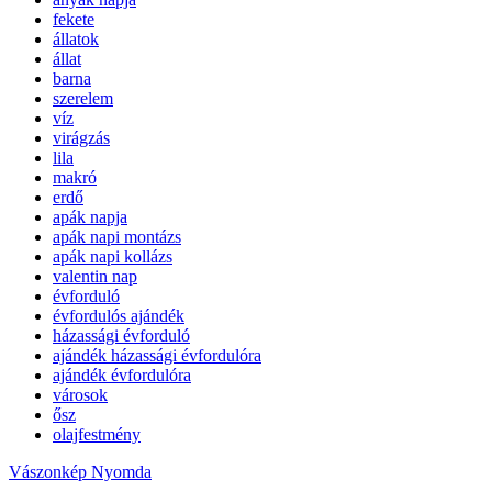
fekete
állatok
állat
barna
szerelem
víz
virágzás
lila
makró
erdő
apák napja
apák napi montázs
apák napi kollázs
valentin nap
évforduló
évfordulós ajándék
házassági évforduló
ajándék házassági évfordulóra
ajándék évfordulóra
városok
ősz
olajfestmény
Vászonkép Nyomda