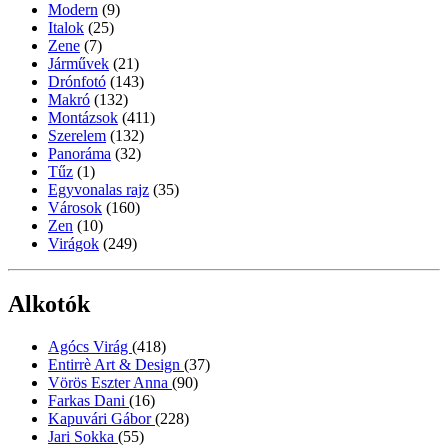
Modern
(9)
Italok
(25)
Zene
(7)
Járművek
(21)
Drónfotó
(143)
Makró
(132)
Montázsok
(411)
Szerelem
(132)
Panoráma
(32)
Tűz
(1)
Egyvonalas rajz
(35)
Városok
(160)
Zen
(10)
Virágok
(249)
Alkotók
Agócs Virág
(418)
Entirrè Art & Design
(37)
Vörös Eszter Anna
(90)
Farkas Dani
(16)
Kapuvári Gábor
(228)
Jari Sokka
(55)