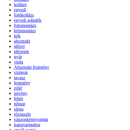
kollázs
egyedi
fotókollázs
egyedi ajándék
fotomontázs
képmontázs
kék
absztrakt
idézet
idézetek
nyár
virág
Absztrakt festmény
virágok
tavasz
festmény
zöld
növény
fehér
nőnap
sárga
rózsaszín
vászonképnyomda
kapuvarigabor
anyák napja