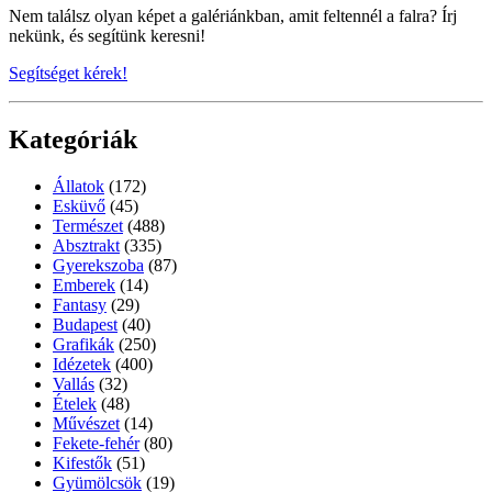
Nem találsz olyan képet a galériánkban, amit feltennél a falra? Írj
nekünk, és segítünk keresni!
Segítséget kérek!
Kategóriák
Állatok
(172)
Esküvő
(45)
Természet
(488)
Absztrakt
(335)
Gyerekszoba
(87)
Emberek
(14)
Fantasy
(29)
Budapest
(40)
Grafikák
(250)
Idézetek
(400)
Vallás
(32)
Ételek
(48)
Művészet
(14)
Fekete-fehér
(80)
Kifestők
(51)
Gyümölcsök
(19)