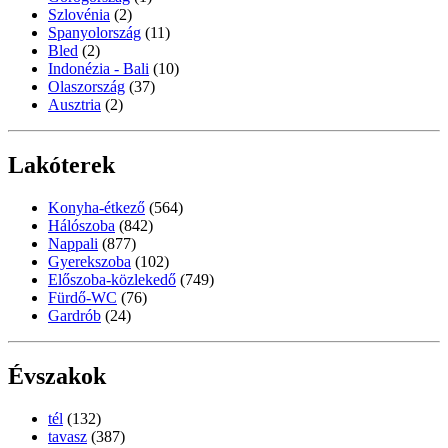
Szlovénia
(2)
Spanyolország
(11)
Bled
(2)
Indonézia - Bali
(10)
Olaszország
(37)
Ausztria
(2)
Lakóterek
Konyha-étkező
(564)
Hálószoba
(842)
Nappali
(877)
Gyerekszoba
(102)
Előszoba-közlekedő
(749)
Fürdő-WC
(76)
Gardrób
(24)
Évszakok
tél
(132)
tavasz
(387)