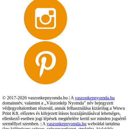
© 2017-2026 vaszonkepnyomda.hu | A
vaszonkepnyomda.hu
domainnév, valamint a „Vászonkép Nyomda” név bejegyzett
védjegyoltalomban részesül, annak felhasználása kizárólag a Wuwu
Print Kft. előzetes és kifejezett írásos hozzájárulásával lehetséges,
ellenkező esetben jogi lépések megtételére kerül sor minden jogsértő
személlyel szemben. | A
vaszonkepnyomda.hu
weboldal tartalma
(így különösen: szöveg, szövegszerkezet, struktúra, kialakítás,