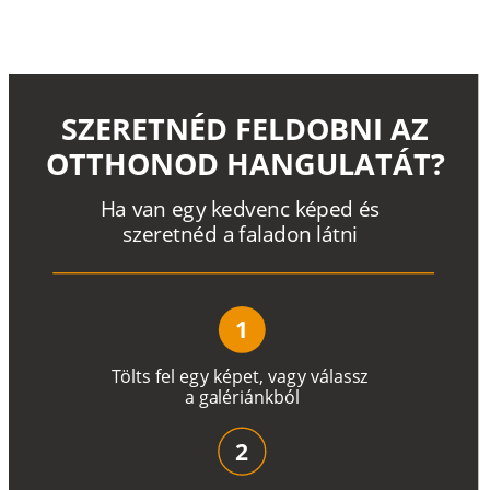
SZERETNÉD FELDOBNI AZ
OTTHONOD HANGULATÁT?
H
a
v
a
n
e
g
y
k
e
d
v
e
n
c
k
é
p
e
d
é
s
s
z
e
r
e
t
n
é
d a
f
a
l
a
d
o
n
l
á
t
n
i
1
T
ö
l
t
s
f
e
l
e
g
y
k
é
pe
t
,
v
a
g
y
v
á
l
a
ss
z
a
g
a
lé
r
i
án
k
b
ó
l
2