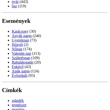
nyár
(443)
ősz
(119)
Események
Karácsony
(30)
Anyák napja
(246)
Gyereknap
(73)
Húsvét
(2)
Nőnap
(174)
Valentin nap
(113)
Születésnap
(109)
Babalátogatás
(20)
Esküvő
(43)
Apák napja
(124)
Évforduló
(93)
Címkék
ajándék
természet
montázs