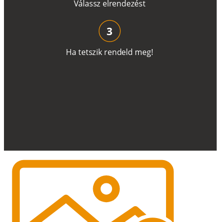
V
á
l
a
ss
z
e
l
r
e
n
d
e
z
é
s
t
3
H
a
t
e
t
s
z
i
k
r
e
n
d
el
d
m
e
g
!