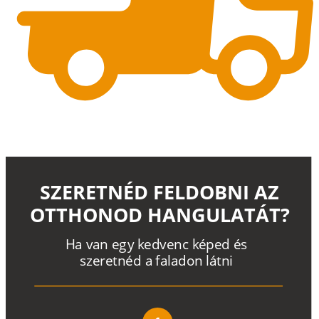
SZERETNÉD FELDOBNI AZ
OTTHONOD HANGULATÁT?
H
a
v
a
n
e
g
y
k
e
d
v
e
n
c
k
é
p
e
d
é
s
s
z
e
r
e
t
n
é
d a
f
a
l
a
d
o
n
l
á
t
n
i