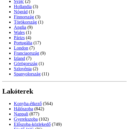
Svájc
(2)
Hollandia
(3)
Nógrád
(1)
Finnország
(3)
Törökország
(1)
Anglia
(9)
Wales
(1)
Párizs
(4)
Portugália
(17)
London
(7)
Franciaország
(9)
Izland
(7)
Görögország
(1)
Szlovénia
(2)
Spanyolország
(11)
Lakóterek
Konyha-étkező
(564)
Hálószoba
(842)
Nappali
(877)
Gyerekszoba
(102)
Előszoba-közlekedő
(749)