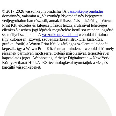
© 2017-2026 vaszonkepnyomda.hu | A
vaszonkepnyomda.hu
domainnév, valamint a „Vászonkép Nyomda” név bejegyzett
védjegyoltalomban részesül, annak felhasználása kizárólag a Wuwu
Print Kft. előzetes és kifejezett írásos hozzájárulásával lehetséges,
ellenkező esetben jogi lépések megtételére kerül sor minden jogsértő
személlyel szemben. | A
vaszonkepnyomda.hu
weboldal tartalma
(így különösen: szöveg, szövegszerkezet, struktúra, kialakítás,
grafika, fotók) a Wuwu Print Kft. kizárólagos szellemi tulajdonát
képezik, így a Wuwu Print Kft. fenntart minden, a weboldal bármely
részének bármilyen módszerrel történő másolásával, terjesztésével
kapcsolatos jogot. |Webhosting, tárhely: Digitalocean – New York |
Környezetbarát HP LATEX technológiával nyomtatjuk a víz-, és
karcálló vászonképeket.