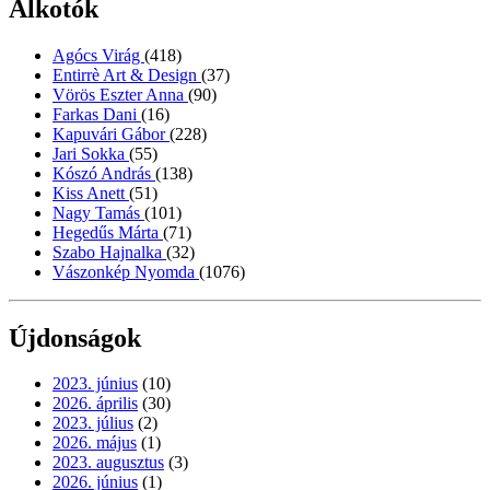
Alkotók
Agócs Virág
(418)
Entirrè Art & Design
(37)
Vörös Eszter Anna
(90)
Farkas Dani
(16)
Kapuvári Gábor
(228)
Jari Sokka
(55)
Kószó András
(138)
Kiss Anett
(51)
Nagy Tamás
(101)
Hegedűs Márta
(71)
Szabo Hajnalka
(32)
Vászonkép Nyomda
(1076)
Újdonságok
2023. június
(10)
2026. április
(30)
2023. július
(2)
2026. május
(1)
2023. augusztus
(3)
2026. június
(1)