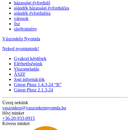
házassági évforduló
ajándék házassági évfordulóra
ajándék évfordulóra
városok
ősz
olajfestmény
Vászonkép Nyomda
Neked nyomtatunk!
Gyakori kérdések
Elérhetőségünk
Viszonteladás
ÁSZF
Jogi információk
Ginop Plusz 1.4.3-24 “B”
Ginop Plusz 2.1.3-24
Üzenj nekünk
vaszonkep@vaszonkepnyomda.hu
Hívj minket
+36-20-933-0915
Kövess minket