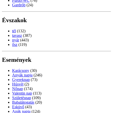
Fürdő-WC
(76)
Gardrób
(24)
Évszakok
tél
(132)
tavasz
(387)
nyár
(443)
ősz
(119)
Események
Karácsony
(30)
Anyák napja
(246)
Gyereknap
(73)
Húsvét
(2)
Nőnap
(174)
Valentin nap
(113)
Születésnap
(109)
Babalátogatás
(20)
Esküvő
(43)
Apák napja
(124)