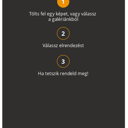
1
T
ö
l
t
s
f
e
l
e
g
y
k
é
pe
t
,
v
a
g
y
v
á
l
a
ss
z
a
g
a
lé
r
i
án
k
b
ó
l
2
V
á
l
a
ss
z
e
l
r
e
n
d
e
z
é
s
t
3
H
a
t
e
t
s
z
i
k
r
e
n
d
el
d
m
e
g
!