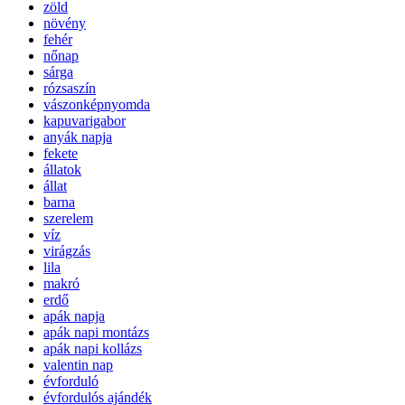
zöld
növény
fehér
nőnap
sárga
rózsaszín
vászonképnyomda
kapuvarigabor
anyák napja
fekete
állatok
állat
barna
szerelem
víz
virágzás
lila
makró
erdő
apák napja
apák napi montázs
apák napi kollázs
valentin nap
évforduló
évfordulós ajándék