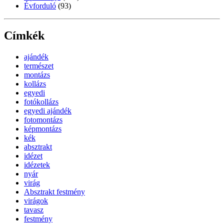
Évforduló
(93)
Címkék
ajándék
természet
montázs
kollázs
egyedi
fotókollázs
egyedi ajándék
fotomontázs
képmontázs
kék
absztrakt
idézet
idézetek
nyár
virág
Absztrakt festmény
virágok
tavasz
festmény