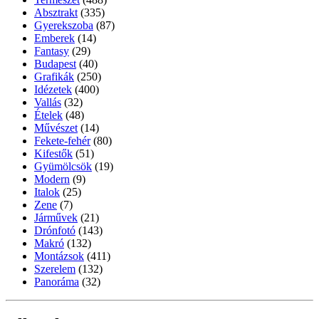
Absztrakt
(335)
Gyerekszoba
(87)
Emberek
(14)
Fantasy
(29)
Budapest
(40)
Grafikák
(250)
Idézetek
(400)
Vallás
(32)
Ételek
(48)
Művészet
(14)
Fekete-fehér
(80)
Kifestők
(51)
Gyümölcsök
(19)
Modern
(9)
Italok
(25)
Zene
(7)
Járművek
(21)
Drónfotó
(143)
Makró
(132)
Montázsok
(411)
Szerelem
(132)
Panoráma
(32)