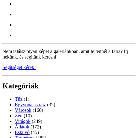
Nem találsz olyan képet a galériánkban, amit feltennél a falra? Írj
nekünk, és segítünk keresni!
Segítséget kérek!
Kategóriák
Tűz
(1)
Egyvonalas rajz
(35)
Városok
(160)
Zen
(10)
Virágok
(249)
Állatok
(172)
Esküvő
(45)
Természet
(488)