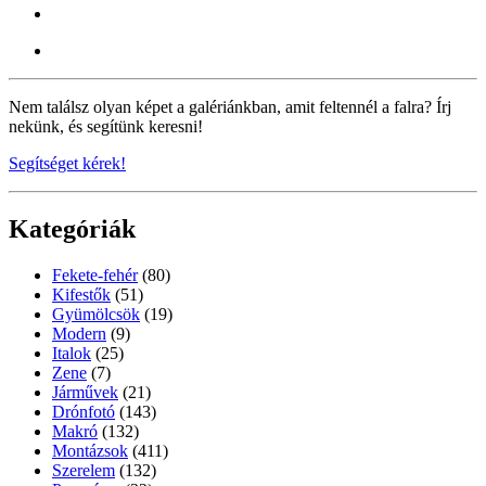
Nem találsz olyan képet a galériánkban, amit feltennél a falra? Írj
nekünk, és segítünk keresni!
Segítséget kérek!
Kategóriák
Fekete-fehér
(80)
Kifestők
(51)
Gyümölcsök
(19)
Modern
(9)
Italok
(25)
Zene
(7)
Járművek
(21)
Drónfotó
(143)
Makró
(132)
Montázsok
(411)
Szerelem
(132)