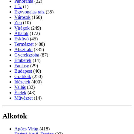
Panoráma
(32)
Tűz
(1)
Egyvonalas rajz
(35)
Városok
(160)
Zen
(10)
Virágok
(249)
Állatok
(172)
Esküvő
(45)
Természet
(488)
Absztrakt
(335)
Gyerekszoba
(87)
Emberek
(14)
Fantasy
(29)
Budapest
(40)
Grafikák
(250)
Idézetek
(400)
Vallás
(32)
Ételek
(48)
Művészet
(14)
Alkotók
Agócs Virág
(418)