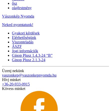
ősz
olajfestmény
Vászonkép Nyomda
Neked nyomtatunk!
Gyakori kérdések
Elérhetőségünk
Viszonteladás
ÁSZF
Jogi információk
Ginop Plusz 1.4.3-24 “B”
Ginop Plusz 2.1.3-24
Üzenj nekünk
vaszonkep@vaszonkepnyomda.hu
Hívj minket
+36-20-933-0915
Kövess minket