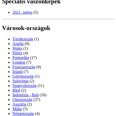
Speciális vászonképek
2021. május
(5)
Városok-országok
Törökország
(1)
Anglia
(9)
Wales
(1)
Párizs
(4)
Portugália
(17)
London
(7)
Franciaország
(9)
Izland
(7)
Görögország
(1)
Szlovénia
(2)
Spanyolország
(11)
Bled
(2)
Indonézia - Bali
(10)
Olaszország
(37)
Ausztria
(2)
Málta
(5)
Németország
(4)