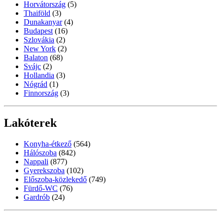
Horvátország
(5)
Thaiföld
(3)
Dunakanyar
(4)
Budapest
(16)
Szlovákia
(2)
New York
(2)
Balaton
(68)
Svájc
(2)
Hollandia
(3)
Nógrád
(1)
Finnország
(3)
Lakóterek
Konyha-étkező
(564)
Hálószoba
(842)
Nappali
(877)
Gyerekszoba
(102)
Előszoba-közlekedő
(749)
Fürdő-WC
(76)
Gardrób
(24)