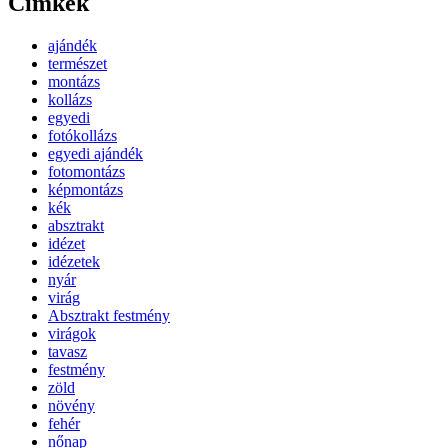
Címkék
ajándék
természet
montázs
kollázs
egyedi
fotókollázs
egyedi ajándék
fotomontázs
képmontázs
kék
absztrakt
idézet
idézetek
nyár
virág
Absztrakt festmény
virágok
tavasz
festmény
zöld
növény
fehér
nőnap