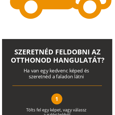
SZERETNÉD FELDOBNI AZ
OTTHONOD HANGULATÁT?
H
a
v
a
n
e
g
y
k
e
d
v
e
n
c
k
é
p
e
d
é
s
s
z
e
r
e
t
n
é
d a
f
a
l
a
d
o
n
l
á
t
n
i
1
T
ö
l
t
s
f
e
l
e
g
y
k
é
pe
t
,
v
a
g
y
v
á
l
a
ss
z
a
g
a
lé
r
i
án
k
b
ó
l