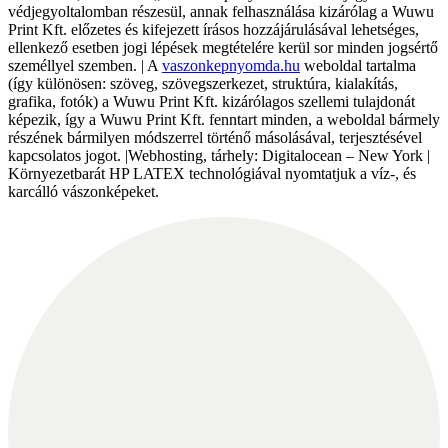
védjegyoltalomban részesül, annak felhasználása kizárólag a Wuwu
Print Kft. előzetes és kifejezett írásos hozzájárulásával lehetséges,
ellenkező esetben jogi lépések megtételére kerül sor minden jogsértő
személlyel szemben. | A
vaszonkepnyomda.hu
weboldal tartalma
(így különösen: szöveg, szövegszerkezet, struktúra, kialakítás,
grafika, fotók) a Wuwu Print Kft. kizárólagos szellemi tulajdonát
képezik, így a Wuwu Print Kft. fenntart minden, a weboldal bármely
részének bármilyen módszerrel történő másolásával, terjesztésével
kapcsolatos jogot. |Webhosting, tárhely: Digitalocean – New York |
Környezetbarát HP LATEX technológiával nyomtatjuk a víz-, és
karcálló vászonképeket.