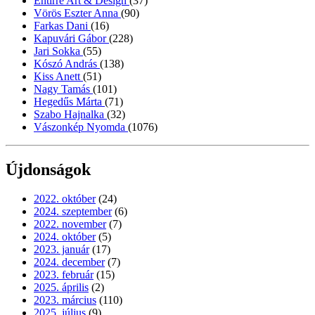
Entirrè Art & Design
(37)
Vörös Eszter Anna
(90)
Farkas Dani
(16)
Kapuvári Gábor
(228)
Jari Sokka
(55)
Kószó András
(138)
Kiss Anett
(51)
Nagy Tamás
(101)
Hegedűs Márta
(71)
Szabo Hajnalka
(32)
Vászonkép Nyomda
(1076)
Újdonságok
2022. október
(24)
2024. szeptember
(6)
2022. november
(7)
2024. október
(5)
2023. január
(17)
2024. december
(7)
2023. február
(15)
2025. április
(2)
2023. március
(110)
2025. július
(9)