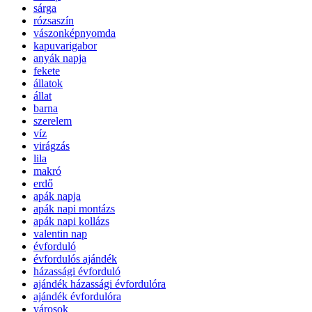
sárga
rózsaszín
vászonképnyomda
kapuvarigabor
anyák napja
fekete
állatok
állat
barna
szerelem
víz
virágzás
lila
makró
erdő
apák napja
apák napi montázs
apák napi kollázs
valentin nap
évforduló
évfordulós ajándék
házassági évforduló
ajándék házassági évfordulóra
ajándék évfordulóra
városok