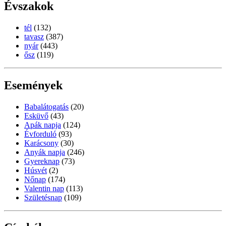
Évszakok
tél
(132)
tavasz
(387)
nyár
(443)
ősz
(119)
Események
Babalátogatás
(20)
Esküvő
(43)
Apák napja
(124)
Évforduló
(93)
Karácsony
(30)
Anyák napja
(246)
Gyereknap
(73)
Húsvét
(2)
Nőnap
(174)
Valentin nap
(113)
Születésnap
(109)