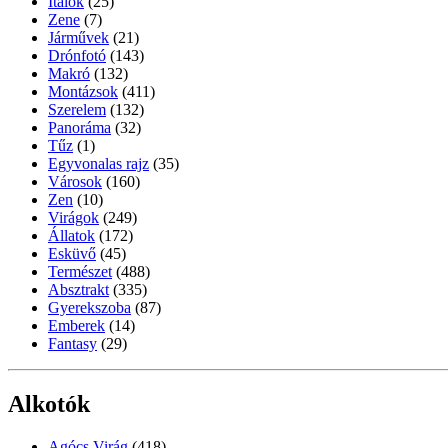
Italok
(25)
Zene
(7)
Járművek
(21)
Drónfotó
(143)
Makró
(132)
Montázsok
(411)
Szerelem
(132)
Panoráma
(32)
Tűz
(1)
Egyvonalas rajz
(35)
Városok
(160)
Zen
(10)
Virágok
(249)
Állatok
(172)
Esküvő
(45)
Természet
(488)
Absztrakt
(335)
Gyerekszoba
(87)
Emberek
(14)
Fantasy
(29)
Alkotók
Agócs Virág
(418)