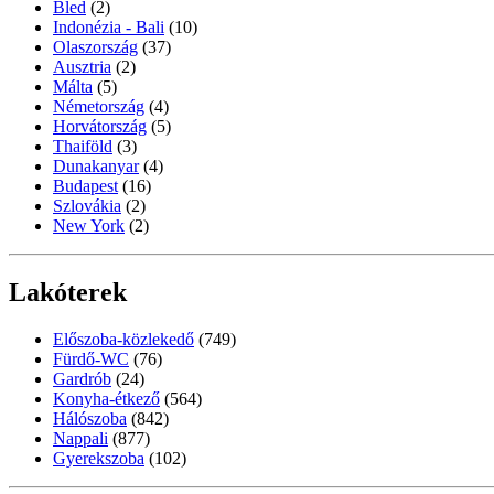
Bled
(2)
Indonézia - Bali
(10)
Olaszország
(37)
Ausztria
(2)
Málta
(5)
Németország
(4)
Horvátország
(5)
Thaiföld
(3)
Dunakanyar
(4)
Budapest
(16)
Szlovákia
(2)
New York
(2)
Lakóterek
Előszoba-közlekedő
(749)
Fürdő-WC
(76)
Gardrób
(24)
Konyha-étkező
(564)
Hálószoba
(842)
Nappali
(877)
Gyerekszoba
(102)