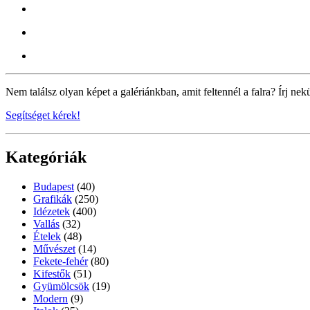
Nem találsz olyan képet a galériánkban, amit feltennél a falra? Írj nek
Segítséget kérek!
Kategóriák
Budapest
(40)
Grafikák
(250)
Idézetek
(400)
Vallás
(32)
Ételek
(48)
Művészet
(14)
Fekete-fehér
(80)
Kifestők
(51)
Gyümölcsök
(19)
Modern
(9)