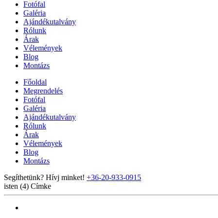
Fotófal
Galéria
Ajándékutalvány
Rólunk
Árak
Vélemények
Blog
Montázs
Főoldal
Megrendelés
Fotófal
Galéria
Ajándékutalvány
Rólunk
Árak
Vélemények
Blog
Montázs
Segíthetünk? Hívj minket!
+36-20-933-0915
isten (4)
Címke