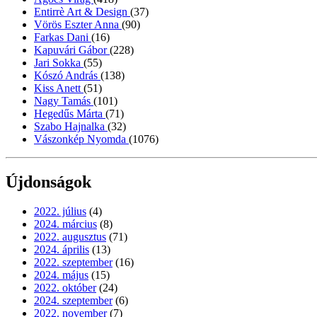
Entirrè Art & Design
(37)
Vörös Eszter Anna
(90)
Farkas Dani
(16)
Kapuvári Gábor
(228)
Jari Sokka
(55)
Kószó András
(138)
Kiss Anett
(51)
Nagy Tamás
(101)
Hegedűs Márta
(71)
Szabo Hajnalka
(32)
Vászonkép Nyomda
(1076)
Újdonságok
2022. július
(4)
2024. március
(8)
2022. augusztus
(71)
2024. április
(13)
2022. szeptember
(16)
2024. május
(15)
2022. október
(24)
2024. szeptember
(6)
2022. november
(7)