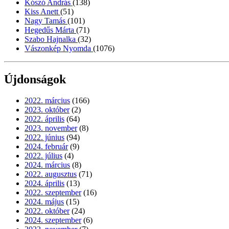
Kószó András
(138)
Kiss Anett
(51)
Nagy Tamás
(101)
Hegedűs Márta
(71)
Szabo Hajnalka
(32)
Vászonkép Nyomda
(1076)
Újdonságok
2022. március
(166)
2023. október
(2)
2022. április
(64)
2023. november
(8)
2022. június
(94)
2024. február
(9)
2022. július
(4)
2024. március
(8)
2022. augusztus
(71)
2024. április
(13)
2022. szeptember
(16)
2024. május
(15)
2022. október
(24)
2024. szeptember
(6)