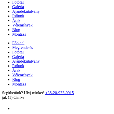
Fotófal
Galéria
Ajándékutalvány
Rólunk
Árak
Vélemények
Blog
Montázs
Főoldal
Megrendelés
Fotófal
Galéria
Ajándékutalvány
Rólunk
Árak
Vélemények
Blog
Montázs
Segíthetünk? Hívj minket!
+36-20-933-0915
jak (1)
Címke