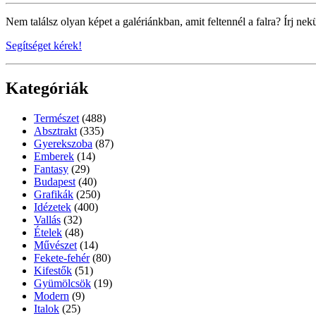
Nem találsz olyan képet a galériánkban, amit feltennél a falra? Írj nek
Segítséget kérek!
Kategóriák
Természet
(488)
Absztrakt
(335)
Gyerekszoba
(87)
Emberek
(14)
Fantasy
(29)
Budapest
(40)
Grafikák
(250)
Idézetek
(400)
Vallás
(32)
Ételek
(48)
Művészet
(14)
Fekete-fehér
(80)
Kifestők
(51)
Gyümölcsök
(19)
Modern
(9)
Italok
(25)