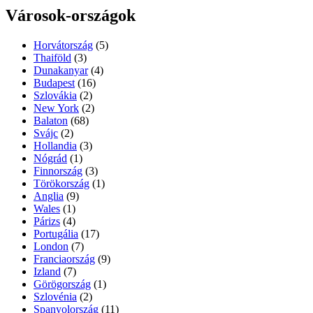
Városok-országok
Horvátország
(5)
Thaiföld
(3)
Dunakanyar
(4)
Budapest
(16)
Szlovákia
(2)
New York
(2)
Balaton
(68)
Svájc
(2)
Hollandia
(3)
Nógrád
(1)
Finnország
(3)
Törökország
(1)
Anglia
(9)
Wales
(1)
Párizs
(4)
Portugália
(17)
London
(7)
Franciaország
(9)
Izland
(7)
Görögország
(1)
Szlovénia
(2)
Spanyolország
(11)