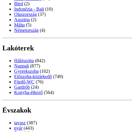
Bled
(2)
Indonézia - Bali
(10)
Olaszország
(37)
Ausztria
(2)
Málta
(5)
Németország
(4)
Lakóterek
Hálószoba
(842)
Nappali
(877)
Gyerekszoba
(102)
Előszoba-közlekedő
(749)
Fürdő-WC
(76)
Gardrób
(24)
Konyha-étkező
(564)
Évszakok
tavasz
(387)
nyár
(443)