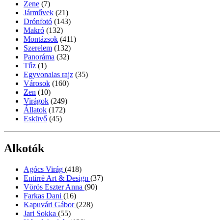
Zene
(7)
Járművek
(21)
Drónfotó
(143)
Makró
(132)
Montázsok
(411)
Szerelem
(132)
Panoráma
(32)
Tűz
(1)
Egyvonalas rajz
(35)
Városok
(160)
Zen
(10)
Virágok
(249)
Állatok
(172)
Esküvő
(45)
Alkotók
Agócs Virág
(418)
Entirrè Art & Design
(37)
Vörös Eszter Anna
(90)
Farkas Dani
(16)
Kapuvári Gábor
(228)
Jari Sokka
(55)