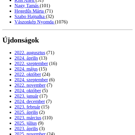
Kiss Anett
(51)
Nagy Tamás
(101)
Hegedűs Márta
(71)
Szabo Hajnalka
(32)
Vászonkép Nyomda
(1076)
Újdonságok
2022. augusztus
(71)
2024. április
(13)
2022. szeptember
(16)
2024. május
(15)
2022. október
(24)
2024. szeptember
(6)
2022. november
(7)
2024. október
(5)
2023. január
(17)
2024. december
(7)
2023. február
(15)
2025. április
(2)
2023. március
(110)
2025. július
(9)
2023. április
(3)
2025. november
(24)