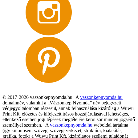
© 2017-2026 vaszonkepnyomda.hu | A
vaszonkepnyomda.hu
domainnév, valamint a „Vászonkép Nyomda” név bejegyzett
védjegyoltalomban részesül, annak felhasználása kizárólag a Wuwu
Print Kft. előzetes és kifejezett írásos hozzájárulásával lehetséges,
ellenkező esetben jogi lépések megtételére kerül sor minden jogsértő
személlyel szemben. | A
vaszonkepnyomda.hu
weboldal tartalma
(így különösen: szöveg, szövegszerkezet, struktúra, kialakítás,
grafika, fotók) a Wuwu Print Kft. kizárólagos szellemi tulajdonát