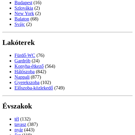
Budapest
(16)
Szlovákia
(2)
New York
(2)
Balaton
(68)
Svájc
(2)
Lakóterek
Fürdő-WC
(76)
Gardrób
(24)
Konyha-étkező
(564)
Hálószoba
(842)
Nappali
(877)
Gyerekszoba
(102)
Előszoba-közlekedő
(749)
Évszakok
tél
(132)
tavasz
(387)
nyár
(443)