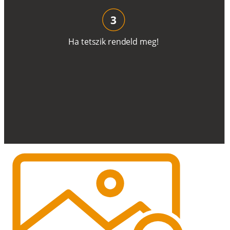
3
H
a
t
e
t
s
z
i
k
r
e
n
d
el
d
m
e
g
!