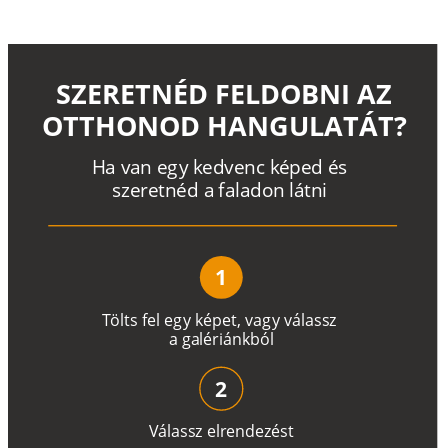
SZERETNÉD FELDOBNI AZ
OTTHONOD HANGULATÁT?
H
a
v
a
n
e
g
y
k
e
d
v
e
n
c
k
é
p
e
d
é
s
s
z
e
r
e
t
n
é
d a
f
a
l
a
d
o
n
l
á
t
n
i
1
T
ö
l
t
s
f
e
l
e
g
y
k
é
pe
t
,
v
a
g
y
v
á
l
a
ss
z
a
g
a
lé
r
i
án
k
b
ó
l
2
V
á
l
a
ss
z
e
l
r
e
n
d
e
z
é
s
t