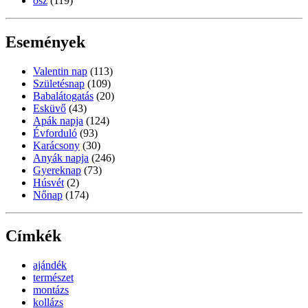
ősz
(119)
Események
Valentin nap
(113)
Születésnap
(109)
Babalátogatás
(20)
Esküvő
(43)
Apák napja
(124)
Évforduló
(93)
Karácsony
(30)
Anyák napja
(246)
Gyereknap
(73)
Húsvét
(2)
Nőnap
(174)
Címkék
ajándék
természet
montázs
kollázs