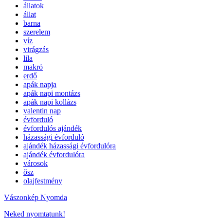
állatok
állat
barna
szerelem
víz
virágzás
lila
makró
erdő
apák napja
apák napi montázs
apák napi kollázs
valentin nap
évforduló
évfordulós ajándék
házassági évforduló
ajándék házassági évfordulóra
ajándék évfordulóra
városok
ősz
olajfestmény
Vászonkép Nyomda
Neked nyomtatunk!