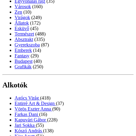
Egyvonalas rajz
(35)
Városok
(160)
Zen
(10)
Virágok
(249)
Állatok
(172)
Esküvő
(45)
Természet
(488)
Absztrakt
(335)
Gyerekszoba
(87)
Emberek
(14)
Fantasy
(29)
Budapest
(40)
Grafikák
(250)
Alkotók
Agócs Virág
(418)
Entirrè Art & Design
(37)
Vörös Eszter Anna
(90)
Farkas Dani
(16)
Kapuvári Gábor
(228)
Jari Sokka
(55)
Kószó András
(138)