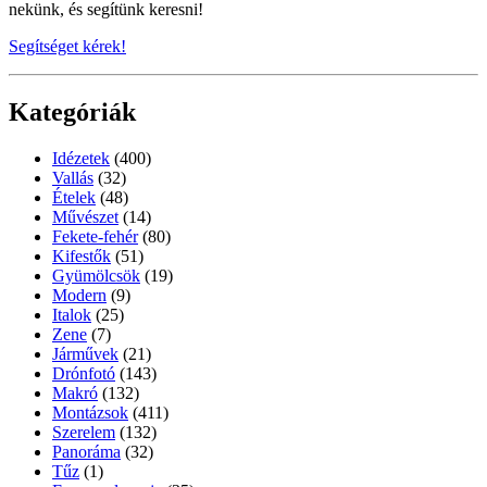
nekünk, és segítünk keresni!
Segítséget kérek!
Kategóriák
Idézetek
(400)
Vallás
(32)
Ételek
(48)
Művészet
(14)
Fekete-fehér
(80)
Kifestők
(51)
Gyümölcsök
(19)
Modern
(9)
Italok
(25)
Zene
(7)
Járművek
(21)
Drónfotó
(143)
Makró
(132)
Montázsok
(411)
Szerelem
(132)
Panoráma
(32)
Tűz
(1)