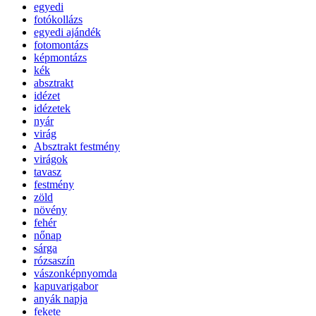
egyedi
fotókollázs
egyedi ajándék
fotomontázs
képmontázs
kék
absztrakt
idézet
idézetek
nyár
virág
Absztrakt festmény
virágok
tavasz
festmény
zöld
növény
fehér
nőnap
sárga
rózsaszín
vászonképnyomda
kapuvarigabor
anyák napja
fekete