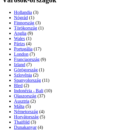
Városok-országok
Hollandia
(3)
Nógrád
(1)
Finnország
(3)
Törökország
(1)
Anglia
(9)
Wales
(1)
Párizs
(4)
Portugália
(17)
London
(7)
Franciaország
(9)
Izland
(7)
Görögország
(1)
Szlovénia
(2)
Spanyolország
(11)
Bled
(2)
Indonézia - Bali
(10)
Olaszország
(37)
Ausztria
(2)
Málta
(5)
Németország
(4)
Horvátország
(5)
Thaiföld
(3)
Dunakanyar
(4)