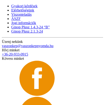
Gyakori kérdések
Elérhetőségünk
Viszonteladás
ÁSZF
Jogi információk
Ginop Plusz 1.4.3-24 “B”
Ginop Plusz 2.1.3-24
Üzenj nekünk
vaszonkep@vaszonkepnyomda.hu
Hívj minket
+36-20-933-0915
Kövess minket