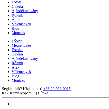
Fotófal
Galéria
Ajándékutalvány
Rólunk
Árak
Vélemények
Blog
Montázs
Főoldal
Megrendelés
Fotófal
Galéria
Ajándékutalvány
Rólunk
Árak
Vélemények
Blog
Montázs
Segíthetünk? Hívj minket!
+36-20-933-0915
Kék szemű leopárd (1)
Címke