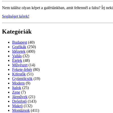
Nem találsz olyan képet a galériánkban, amit feltennél a falra? Írj nek
Segítséget kérek!
Kategóriák
Budapest
(40)
Grafikák
(250)
Idézetek
(400)
Vallás
(32)
Ételek
(48)
Művészet
(14)
Fekete-fehér
(80)
Kifestők
(51)
Gyümölcsök
(19)
Modern
(9)
Italok
(25)
Zene
(7)
Járművek
(21)
Drónfotó
(143)
Makró
(132)
Montázsok
(411)