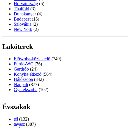
Horvátország
(5)
Thaiföld
(3)
Dunakanyar
(4)
Budapest
(16)
Szlovákia
(2)
New York
(2)
Lakóterek
Előszoba-közlekedő
(749)
Fürdő-WC
(76)
Gardrób
(24)
Konyha-étkező
(564)
Hálószoba
(842)
Nappali
(877)
Gyerekszoba
(102)
Évszakok
tél
(132)
tavasz
(387)