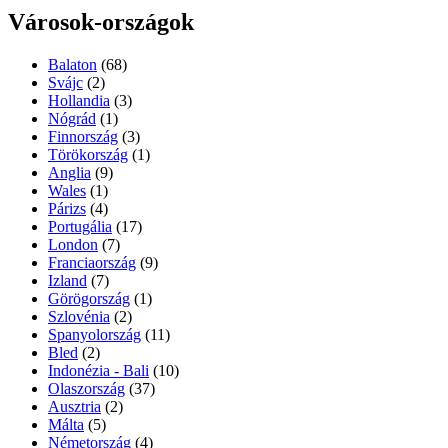
Városok-országok
Balaton
(68)
Svájc
(2)
Hollandia
(3)
Nógrád
(1)
Finnország
(3)
Törökország
(1)
Anglia
(9)
Wales
(1)
Párizs
(4)
Portugália
(17)
London
(7)
Franciaország
(9)
Izland
(7)
Görögország
(1)
Szlovénia
(2)
Spanyolország
(11)
Bled
(2)
Indonézia - Bali
(10)
Olaszország
(37)
Ausztria
(2)
Málta
(5)
Németország
(4)