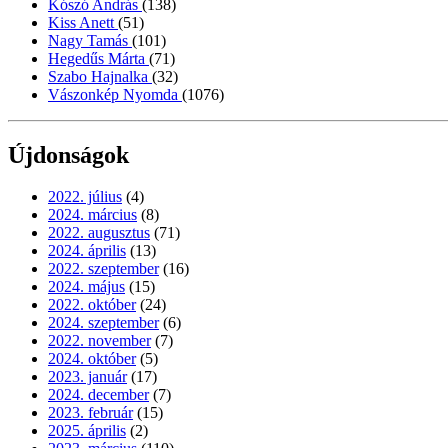
Kószó András
(138)
Kiss Anett
(51)
Nagy Tamás
(101)
Hegedűs Márta
(71)
Szabo Hajnalka
(32)
Vászonkép Nyomda
(1076)
Újdonságok
2022. július
(4)
2024. március
(8)
2022. augusztus
(71)
2024. április
(13)
2022. szeptember
(16)
2024. május
(15)
2022. október
(24)
2024. szeptember
(6)
2022. november
(7)
2024. október
(5)
2023. január
(17)
2024. december
(7)
2023. február
(15)
2025. április
(2)