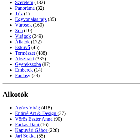
Szerelem
(132)
Panoráma
(32)
Tűz
(1)
Egyvonalas rajz
(35)
Városok
(160)
Zen
(10)
Virágok
(249)
Állatok
(172)
Esküvő
(45)
Természet
(488)
Absztrakt
(335)
Gyerekszoba
(87)
Emberek
(14)
Fantasy
(29)
Alkotók
Agócs Virág
(418)
Entirrè Art & Design
(37)
Vörös Eszter Anna
(90)
Farkas Dani
(16)
Kapuvári Gábor
(228)
Jari Sokka
(55)