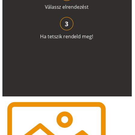
V
á
l
a
ss
z
e
l
r
e
n
d
e
z
é
s
t
3
H
a
t
e
t
s
z
i
k
r
e
n
d
el
d
m
e
g
!