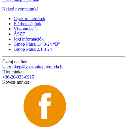
Neked nyomtatunk!
Gyakori kérdések
Elérhetőségünk
Viszonteladás
ÁSZF
Jogi információk
Ginop Plusz 1.4.3-24 “B”
Ginop Plusz 2.1.3-24
Üzenj nekünk
vaszonkep@vaszonkepnyomda.hu
Hívj minket
+36-20-933-0915
Kövess minket