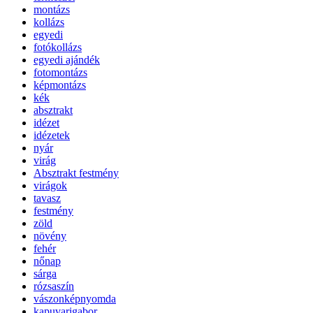
montázs
kollázs
egyedi
fotókollázs
egyedi ajándék
fotomontázs
képmontázs
kék
absztrakt
idézet
idézetek
nyár
virág
Absztrakt festmény
virágok
tavasz
festmény
zöld
növény
fehér
nőnap
sárga
rózsaszín
vászonképnyomda
kapuvarigabor