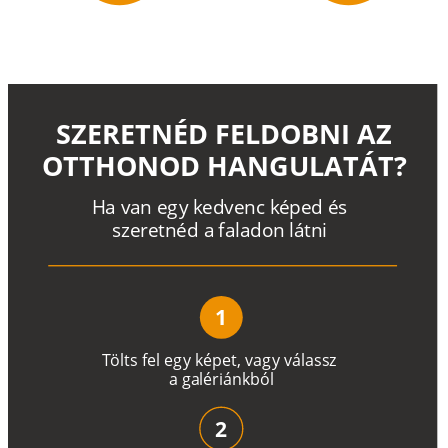
SZERETNÉD FELDOBNI AZ
OTTHONOD HANGULATÁT?
H
a
v
a
n
e
g
y
k
e
d
v
e
n
c
k
é
p
e
d
é
s
s
z
e
r
e
t
n
é
d a
f
a
l
a
d
o
n
l
á
t
n
i
1
T
ö
l
t
s
f
e
l
e
g
y
k
é
pe
t
,
v
a
g
y
v
á
l
a
ss
z
a
g
a
lé
r
i
án
k
b
ó
l
2