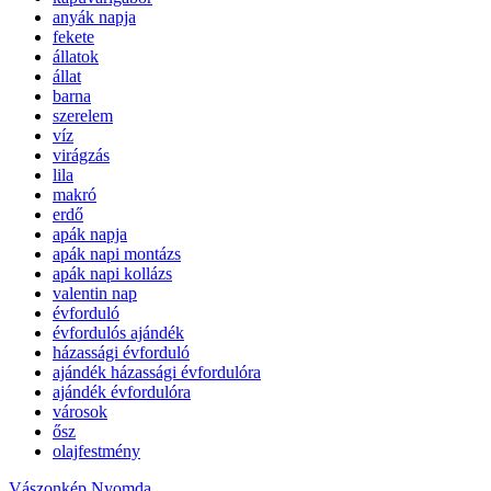
anyák napja
fekete
állatok
állat
barna
szerelem
víz
virágzás
lila
makró
erdő
apák napja
apák napi montázs
apák napi kollázs
valentin nap
évforduló
évfordulós ajándék
házassági évforduló
ajándék házassági évfordulóra
ajándék évfordulóra
városok
ősz
olajfestmény
Vászonkép Nyomda