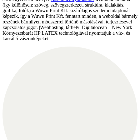
(így különösen: szöveg, szövegszerkezet, struktúra, kialakítás,
grafika, fotók) a Wuwu Print Kft. kizárólagos szellemi tulajdonát
képezik, így a Wuwu Print Kft. fenntart minden, a weboldal bármely
részének bármilyen módszerrel történő másolásával, terjesztésével
kapcsolatos jogot. |Webhosting, tárhely: Digitalocean – New York |
Környezetbarát HP LATEX technológiával nyomtatjuk a víz-, és
karcálló vászonképeket.