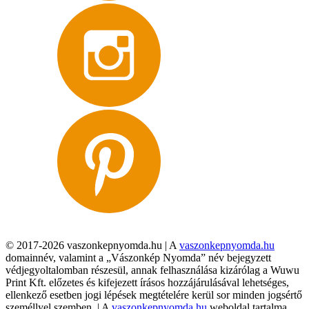
© 2017-2026 vaszonkepnyomda.hu | A
vaszonkepnyomda.hu
domainnév, valamint a „Vászonkép Nyomda” név bejegyzett
védjegyoltalomban részesül, annak felhasználása kizárólag a Wuwu
Print Kft. előzetes és kifejezett írásos hozzájárulásával lehetséges,
ellenkező esetben jogi lépések megtételére kerül sor minden jogsértő
személlyel szemben. | A
vaszonkepnyomda.hu
weboldal tartalma