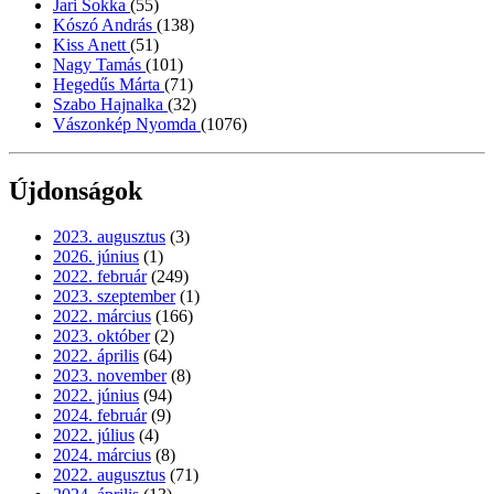
Jari Sokka
(55)
Kószó András
(138)
Kiss Anett
(51)
Nagy Tamás
(101)
Hegedűs Márta
(71)
Szabo Hajnalka
(32)
Vászonkép Nyomda
(1076)
Újdonságok
2023. augusztus
(3)
2026. június
(1)
2022. február
(249)
2023. szeptember
(1)
2022. március
(166)
2023. október
(2)
2022. április
(64)
2023. november
(8)
2022. június
(94)
2024. február
(9)
2022. július
(4)
2024. március
(8)
2022. augusztus
(71)