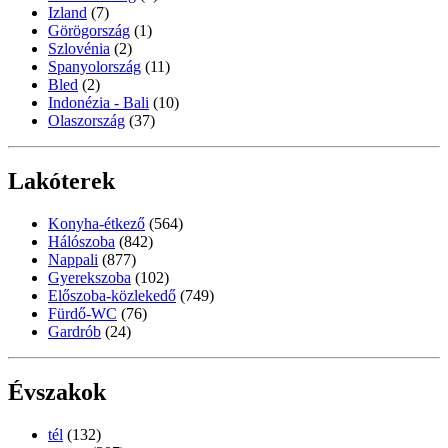
Izland
(7)
Görögország
(1)
Szlovénia
(2)
Spanyolország
(11)
Bled
(2)
Indonézia - Bali
(10)
Olaszország
(37)
Lakóterek
Konyha-étkező
(564)
Hálószoba
(842)
Nappali
(877)
Gyerekszoba
(102)
Előszoba-közlekedő
(749)
Fürdő-WC
(76)
Gardrób
(24)
Évszakok
tél
(132)