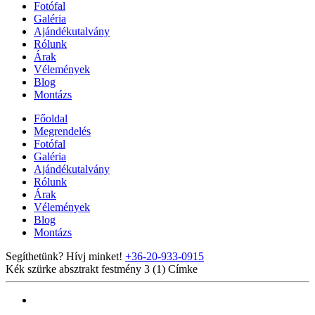
Fotófal
Galéria
Ajándékutalvány
Rólunk
Árak
Vélemények
Blog
Montázs
Főoldal
Megrendelés
Fotófal
Galéria
Ajándékutalvány
Rólunk
Árak
Vélemények
Blog
Montázs
Segíthetünk? Hívj minket!
+36-20-933-0915
Kék szürke absztrakt festmény 3 (1)
Címke