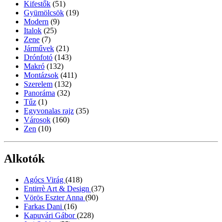
Kifestők
(51)
Gyümölcsök
(19)
Modern
(9)
Italok
(25)
Zene
(7)
Járművek
(21)
Drónfotó
(143)
Makró
(132)
Montázsok
(411)
Szerelem
(132)
Panoráma
(32)
Tűz
(1)
Egyvonalas rajz
(35)
Városok
(160)
Zen
(10)
Alkotók
Agócs Virág
(418)
Entirrè Art & Design
(37)
Vörös Eszter Anna
(90)
Farkas Dani
(16)
Kapuvári Gábor
(228)