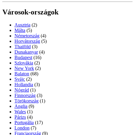
Városok-országok
Ausztria
(2)
Málta
(5)
Németország
(4)
Horvátország
(5)
Thaiföld
(3)
Dunakanyar
(4)
Budapest
(16)
Szlovákia
(2)
New York
(2)
Balaton
(68)
Svájc
(2)
Hollandia
(3)
Nógrád
(1)
Finnország
(3)
Törökország
(1)
Anglia
(9)
Wales
(1)
Párizs
(4)
Portugália
(17)
London
(7)
Franciaország
(9)