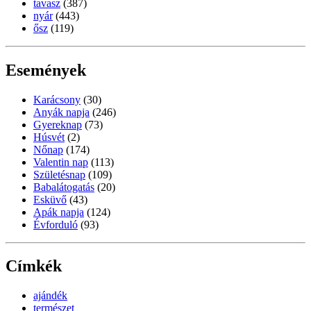
tavasz
(387)
nyár
(443)
ősz
(119)
Események
Karácsony
(30)
Anyák napja
(246)
Gyereknap
(73)
Húsvét
(2)
Nőnap
(174)
Valentin nap
(113)
Születésnap
(109)
Babalátogatás
(20)
Esküvő
(43)
Apák napja
(124)
Évforduló
(93)
Címkék
ajándék
természet