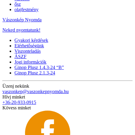
ősz
olajfestmény
Vászonkép Nyomda
Neked nyomtatunk!
Gyakori kérdések
Elérhetőségünk
Viszonteladás
ÁSZF
Jogi információk
Ginop Plusz 1.4.3-24 “B”
Ginop Plusz 2.1.3-24
Üzenj nekünk
vaszonkep@vaszonkepnyomda.hu
Hívj minket
+36-20-933-0915
Kövess minket