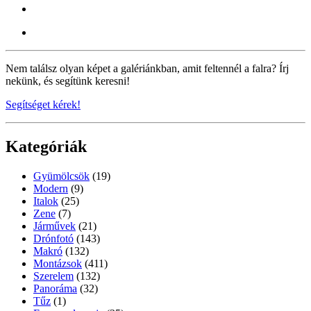
Nem találsz olyan képet a galériánkban, amit feltennél a falra? Írj
nekünk, és segítünk keresni!
Segítséget kérek!
Kategóriák
Gyümölcsök
(19)
Modern
(9)
Italok
(25)
Zene
(7)
Járművek
(21)
Drónfotó
(143)
Makró
(132)
Montázsok
(411)
Szerelem
(132)
Panoráma
(32)
Tűz
(1)