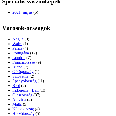
Speciális vászonképek
2021. május
(5)
Városok-országok
Anglia
(9)
Wales
(1)
Párizs
(4)
Portugália
(17)
London
(7)
Franciaország
(9)
Izland
(7)
Görögország
(1)
Szlovénia
(2)
Spanyolország
(11)
Bled
(2)
Indonézia - Bali
(10)
Olaszország
(37)
Ausztria
(2)
Málta
(5)
Németország
(4)
Horvátország
(5)