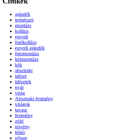
Címkék
ajándék
természet
montázs
kollázs
egyedi
fotókollázs
egyedi ajándék
fotomontázs
képmontázs
kék
absztrakt
idézet
idézetek
nyár
virág
Absztrakt festmény
virágok
tavasz
festmény
zöld
növény
fehér
nőnap