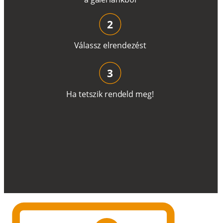
2
V
á
l
a
ss
z
e
l
r
e
n
d
e
z
é
s
t
3
H
a
t
e
t
s
z
i
k
r
e
n
d
el
d
m
e
g
!