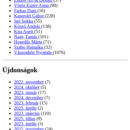
Entirrè Art & Design
(37)
Vörös Eszter Anna
(90)
Farkas Dani
(16)
Kapuvári Gábor
(228)
Jari Sokka
(55)
Kószó András
(138)
Kiss Anett
(51)
Nagy Tamás
(101)
Hegedűs Márta
(71)
Szabo Hajnalka
(32)
Vászonkép Nyomda
(1076)
Újdonságok
2022. november
(7)
2024. október
(5)
2023. január
(17)
2024. december
(7)
2023. február
(15)
2025. április
(2)
2023. március
(110)
2025. július
(9)
2023. április
(3)
2025. november
(24)