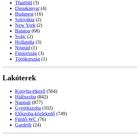
Thaiföld
(3)
Dunakanyar
(4)
Budapest
(16)
Szlovákia
(2)
New York
(2)
Balaton
(68)
Svájc
(2)
Hollandia
(3)
Nógrád
(1)
Finnország
(3)
Törökország
(1)
Lakóterek
Konyha-étkező
(564)
Hálószoba
(842)
Nappali
(877)
Gyerekszoba
(102)
Előszoba-közlekedő
(749)
Fürdő-WC
(76)
Gardrób
(24)