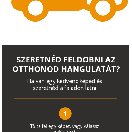
SZERETNÉD FELDOBNI AZ
OTTHONOD HANGULATÁT?
H
a
v
a
n
e
g
y
k
e
d
v
e
n
c
k
é
p
e
d
é
s
s
z
e
r
e
t
n
é
d a
f
a
l
a
d
o
n
l
á
t
n
i
1
T
ö
l
t
s
f
e
l
e
g
y
k
é
pe
t
,
v
a
g
y
v
á
l
a
ss
z
a
g
a
lé
r
i
án
k
b
ó
l