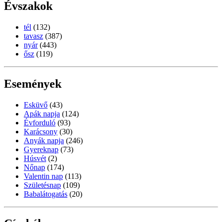
Évszakok
tél
(132)
tavasz
(387)
nyár
(443)
ősz
(119)
Események
Esküvő
(43)
Apák napja
(124)
Évforduló
(93)
Karácsony
(30)
Anyák napja
(246)
Gyereknap
(73)
Húsvét
(2)
Nőnap
(174)
Valentin nap
(113)
Születésnap
(109)
Babalátogatás
(20)