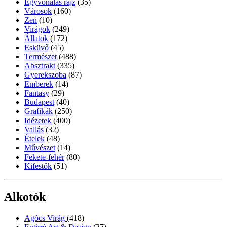
Egyvonalas rajz
(35)
Városok
(160)
Zen
(10)
Virágok
(249)
Állatok
(172)
Esküvő
(45)
Természet
(488)
Absztrakt
(335)
Gyerekszoba
(87)
Emberek
(14)
Fantasy
(29)
Budapest
(40)
Grafikák
(250)
Idézetek
(400)
Vallás
(32)
Ételek
(48)
Művészet
(14)
Fekete-fehér
(80)
Kifestők
(51)
Alkotók
Agócs Virág
(418)