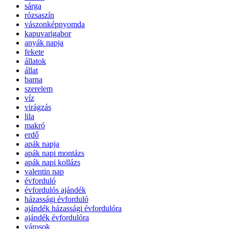
sárga
rózsaszín
vászonképnyomda
kapuvarigabor
anyák napja
fekete
állatok
állat
barna
szerelem
víz
virágzás
lila
makró
erdő
apák napja
apák napi montázs
apák napi kollázs
valentin nap
évforduló
évfordulós ajándék
házassági évforduló
ajándék házassági évfordulóra
ajándék évfordulóra
városok