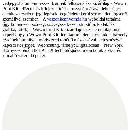
védjegyoltalomban részesül, annak felhasználása kizárólag a Wuwu
Print Kft. előzetes és kifejezett írásos hozzájárulásával lehetséges,
ellenkező esetben jogi lépések megtételére kerül sor minden jogsértő
személlyel szemben. | A
vaszonkepnyomda.hu
weboldal tartalma
(így különösen: szöveg, szövegszerkezet, struktúra, kialakítás,
grafika, fotók) a Wuwu Print Kft. kizárólagos szellemi tulajdonát
képezik, így a Wuwu Print Kft. fenntart minden, a weboldal bármely
részének bármilyen módszerrel történő másolásával, terjesztésével
kapcsolatos jogot. |Webhosting, tárhely: Digitalocean – New York |
Környezetbarát HP LATEX technológiával nyomtatjuk a víz-, és
karcálló vászonképeket.