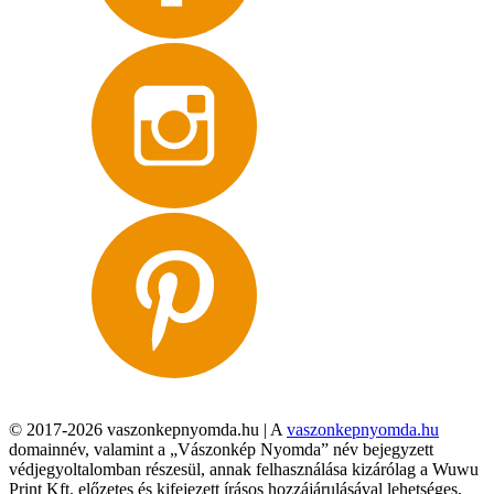
© 2017-2026 vaszonkepnyomda.hu | A
vaszonkepnyomda.hu
domainnév, valamint a „Vászonkép Nyomda” név bejegyzett
védjegyoltalomban részesül, annak felhasználása kizárólag a Wuwu
Print Kft. előzetes és kifejezett írásos hozzájárulásával lehetséges,