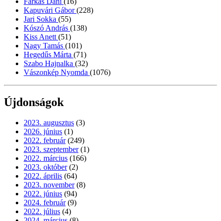
Farkas Dani
(16)
Kapuvári Gábor
(228)
Jari Sokka
(55)
Kószó András
(138)
Kiss Anett
(51)
Nagy Tamás
(101)
Hegedűs Márta
(71)
Szabo Hajnalka
(32)
Vászonkép Nyomda
(1076)
Újdonságok
2023. augusztus
(3)
2026. június
(1)
2022. február
(249)
2023. szeptember
(1)
2022. március
(166)
2023. október
(2)
2022. április
(64)
2023. november
(8)
2022. június
(94)
2024. február
(9)
2022. július
(4)
2024. március
(8)