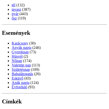
tél
(132)
tavasz
(387)
nyár
(443)
ősz
(119)
Események
Karácsony
(30)
Anyák napja
(246)
Gyereknap
(73)
Húsvét
(2)
Nőnap
(174)
Valentin nap
(113)
Születésnap
(109)
Babalátogatás
(20)
Esküvő
(43)
Apák napja
(124)
Évforduló
(93)
Címkék