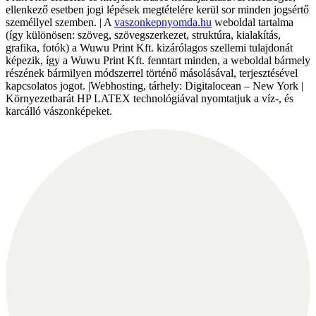
ellenkező esetben jogi lépések megtételére kerül sor minden jogsértő
személlyel szemben. | A
vaszonkepnyomda.hu
weboldal tartalma
(így különösen: szöveg, szövegszerkezet, struktúra, kialakítás,
grafika, fotók) a Wuwu Print Kft. kizárólagos szellemi tulajdonát
képezik, így a Wuwu Print Kft. fenntart minden, a weboldal bármely
részének bármilyen módszerrel történő másolásával, terjesztésével
kapcsolatos jogot. |Webhosting, tárhely: Digitalocean – New York |
Környezetbarát HP LATEX technológiával nyomtatjuk a víz-, és
karcálló vászonképeket.