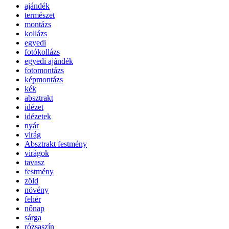
ajándék
természet
montázs
kollázs
egyedi
fotókollázs
egyedi ajándék
fotomontázs
képmontázs
kék
absztrakt
idézet
idézetek
nyár
virág
Absztrakt festmény
virágok
tavasz
festmény
zöld
növény
fehér
nőnap
sárga
rózsaszín