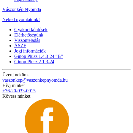
Vászonkép Nyomda
Neked nyomtatunk!
Gyakori kérdések
Elérhetőségünk
Viszonteladás
ÁSZF
Jogi információk
Ginop Plusz 1.4.3-24 “B”
Ginop Plusz 2.1.3-24
Üzenj nekünk
vaszonkep@vaszonkepnyomda.hu
Hívj minket
+36-20-933-0915
Kövess minket