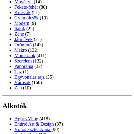
Művészet
(14)
Fekete-fehér
(80)
Kifestők
(51)
Gyümölcsök
(19)
Modern
(9)
Italok
(25)
Zene
(7)
Járművek
(21)
Drónfotó
(143)
Makró
(132)
Montázsok
(411)
Szerelem
(132)
Panoráma
(32)
Tűz
(1)
Egyvonalas rajz
(35)
Városok
(160)
Zen
(10)
Alkotók
Agócs Virág
(418)
Entirrè Art & Design
(37)
Vörös Eszter Anna
(90)