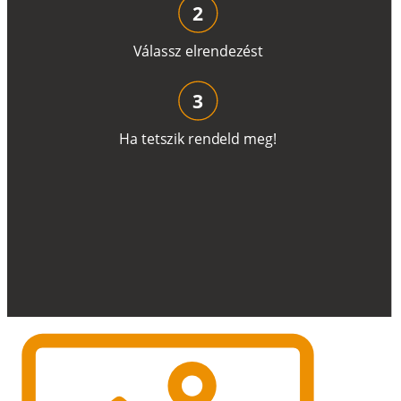
2
V
á
l
a
ss
z
e
l
r
e
n
d
e
z
é
s
t
3
H
a
t
e
t
s
z
i
k
r
e
n
d
el
d
m
e
g
!