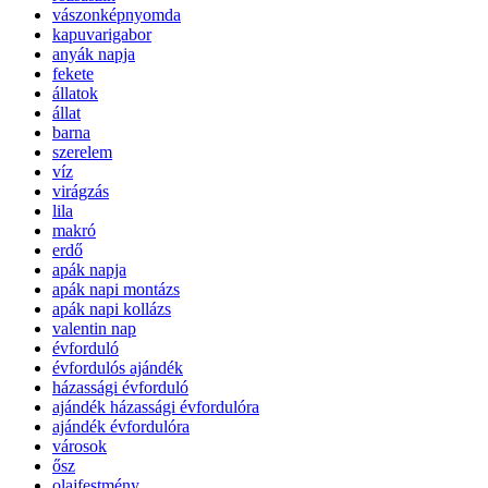
vászonképnyomda
kapuvarigabor
anyák napja
fekete
állatok
állat
barna
szerelem
víz
virágzás
lila
makró
erdő
apák napja
apák napi montázs
apák napi kollázs
valentin nap
évforduló
évfordulós ajándék
házassági évforduló
ajándék házassági évfordulóra
ajándék évfordulóra
városok
ősz
olajfestmény