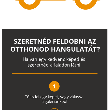
SZERETNÉD FELDOBNI AZ
OTTHONOD HANGULATÁT?
H
a
v
a
n
e
g
y
k
e
d
v
e
n
c
k
é
p
e
d
é
s
s
z
e
r
e
t
n
é
d a
f
a
l
a
d
o
n
l
á
t
n
i
1
T
ö
l
t
s
f
e
l
e
g
y
k
é
pe
t
,
v
a
g
y
v
á
l
a
ss
z
a
g
a
lé
r
i
án
k
b
ó
l