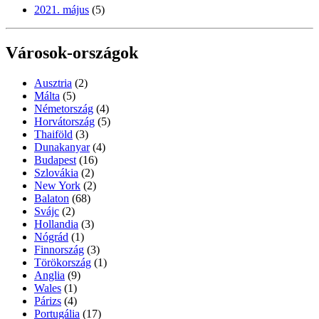
2021. május
(5)
Városok-országok
Ausztria
(2)
Málta
(5)
Németország
(4)
Horvátország
(5)
Thaiföld
(3)
Dunakanyar
(4)
Budapest
(16)
Szlovákia
(2)
New York
(2)
Balaton
(68)
Svájc
(2)
Hollandia
(3)
Nógrád
(1)
Finnország
(3)
Törökország
(1)
Anglia
(9)
Wales
(1)
Párizs
(4)
Portugália
(17)