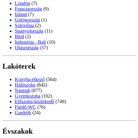
London
(7)
Franciaország
(9)
Izland
(7)
Görögország
(1)
Szlovénia
(2)
Spanyolország
(11)
Bled
(2)
Indonézia - Bali
(10)
Olaszország
(37)
Lakóterek
Konyha-étkező
(564)
Hálószoba
(842)
Nappali
(877)
Gyerekszoba
(102)
Előszoba-közlekedő
(749)
Fürdő-WC
(76)
Gardrób
(24)
Évszakok