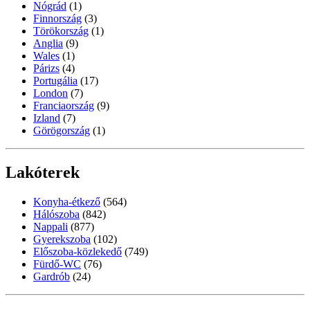
Nógrád
(1)
Finnország
(3)
Törökország
(1)
Anglia
(9)
Wales
(1)
Párizs
(4)
Portugália
(17)
London
(7)
Franciaország
(9)
Izland
(7)
Görögország
(1)
Lakóterek
Konyha-étkező
(564)
Hálószoba
(842)
Nappali
(877)
Gyerekszoba
(102)
Előszoba-közlekedő
(749)
Fürdő-WC
(76)
Gardrób
(24)