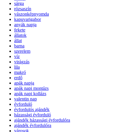
sárga
rózsaszín
vászonképnyomda
kapuvarigabor
anyák napja
fekete
állatok
állat
barna
szerelem
víz
virágzás
lila
makró
erdő
apák napja
apák napi montázs
apák napi kollázs
valentin nap
évforduló
évfordulós ajándék
házassági évforduló
ajándék házassági évfordulóra
ajándék évfordulóra
városok