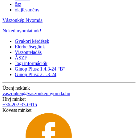
ősz
olajfestmény
Vászonkép Nyomda
Neked nyomtatunk!
Gyakori kérdések
Elérhetőségünk
Viszonteladás
ÁSZF
Jogi információk
Ginop Plusz 1.4.3-24 “B”
Ginop Plusz 2.1.3-24
Üzenj nekünk
vaszonkep@vaszonkepnyomda.hu
Hívj minket
+36-20-933-0915
Kövess minket