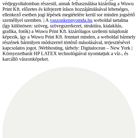
védjegyoltalomban részesül, annak felhasználása kizárólag a Wuwu
Print Kft. előzetes és kifejezett írásos hozzájárulásával lehetséges,
ellenkező esetben jogi lépések megtételére kerül sor minden jogsértő
személlyel szemben. | A
vaszonkepnyomda.hu
weboldal tartalma
(így különösen: szöveg, szövegszerkezet, struktúra, kialakítás,
grafika, fotók) a Wuwu Print Kft. kizárólagos szellemi tulajdonát
képezik, így a Wuwu Print Kft. fenntart minden, a weboldal bármely
részének bármilyen módszerrel történő másolásával, terjesztésével
kapcsolatos jogot. |Webhosting, tárhely: Digitalocean – New York |
Környezetbarát HP LATEX technológiával nyomtatjuk a víz-, és
karcálló vászonképeket.