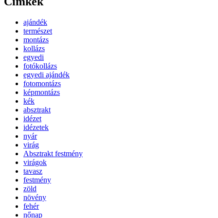
Címkék
ajándék
természet
montázs
kollázs
egyedi
fotókollázs
egyedi ajándék
fotomontázs
képmontázs
kék
absztrakt
idézet
idézetek
nyár
virág
Absztrakt festmény
virágok
tavasz
festmény
zöld
növény
fehér
nőnap