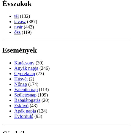
Évszakok
tél
(132)
tavasz
(387)
nyár
(443)
ősz
(119)
Események
Karácsony
(30)
Anyák napja
(246)
Gyereknap
(73)
Húsvét
(2)
Nőnap
(174)
Valentin nap
(113)
Születésnap
(109)
Babalátogatás
(20)
Esküvő
(43)
Apák napja
(124)
Évforduló
(93)