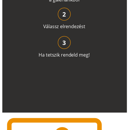
2
V
á
l
a
ss
z
e
l
r
e
n
d
e
z
é
s
t
3
H
a
t
e
t
s
z
i
k
r
e
n
d
el
d
m
e
g
!