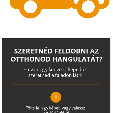
SZERETNÉD FELDOBNI AZ
OTTHONOD HANGULATÁT?
H
a
v
a
n
e
g
y
k
e
d
v
e
n
c
k
é
p
e
d
é
s
s
z
e
r
e
t
n
é
d a
f
a
l
a
d
o
n
l
á
t
n
i
1
T
ö
l
t
s
f
e
l
e
g
y
k
é
pe
t
,
v
a
g
y
v
á
l
a
ss
z
a
g
a
lé
r
i
án
k
b
ó
l