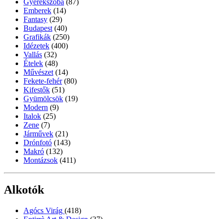
Gyerekszoba
(87)
Emberek
(14)
Fantasy
(29)
Budapest
(40)
Grafikák
(250)
Idézetek
(400)
Vallás
(32)
Ételek
(48)
Művészet
(14)
Fekete-fehér
(80)
Kifestők
(51)
Gyümölcsök
(19)
Modern
(9)
Italok
(25)
Zene
(7)
Járművek
(21)
Drónfotó
(143)
Makró
(132)
Montázsok
(411)
Alkotók
Agócs Virág
(418)