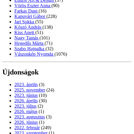
Entirrè Art & Design
(37)
Vörös Eszter Anna
(90)
Farkas Dani
(16)
Kapuvári Gábor
(228)
Jari Sokka
(55)
Kószó András
(138)
Kiss Anett
(51)
Nagy Tamás
(101)
Hegedűs Márta
(71)
Szabo Hajnalka
(32)
Vászonkép Nyomda
(1076)
Újdonságok
2023. április
(3)
2025. november
(24)
2023. június
(10)
2026. április
(30)
2023. július
(2)
2026. május
(1)
2023. augusztus
(3)
2026. június
(1)
2022. február
(249)
2023. szeptember
(1)