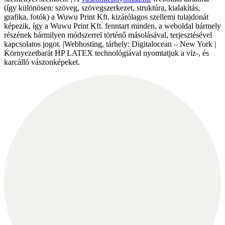
(így különösen: szöveg, szövegszerkezet, struktúra, kialakítás,
grafika, fotók) a Wuwu Print Kft. kizárólagos szellemi tulajdonát
képezik, így a Wuwu Print Kft. fenntart minden, a weboldal bármely
részének bármilyen módszerrel történő másolásával, terjesztésével
kapcsolatos jogot. |Webhosting, tárhely: Digitalocean – New York |
Környezetbarát HP LATEX technológiával nyomtatjuk a víz-, és
karcálló vászonképeket.