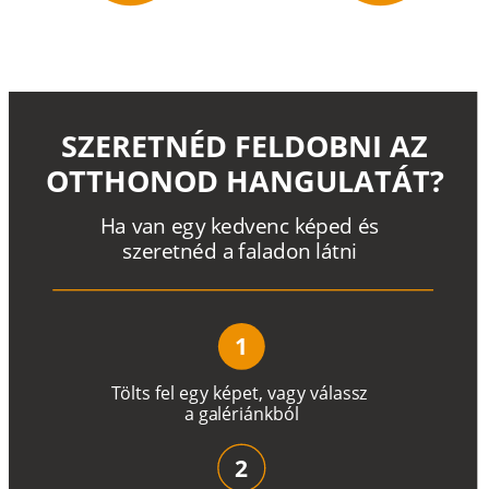
SZERETNÉD FELDOBNI AZ
OTTHONOD HANGULATÁT?
H
a
v
a
n
e
g
y
k
e
d
v
e
n
c
k
é
p
e
d
é
s
s
z
e
r
e
t
n
é
d a
f
a
l
a
d
o
n
l
á
t
n
i
1
T
ö
l
t
s
f
e
l
e
g
y
k
é
pe
t
,
v
a
g
y
v
á
l
a
ss
z
a
g
a
lé
r
i
án
k
b
ó
l
2