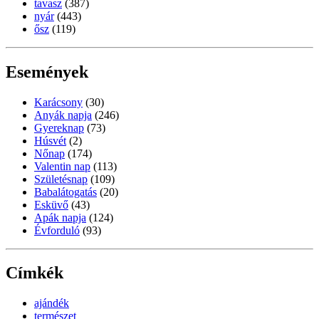
tavasz
(387)
nyár
(443)
ősz
(119)
Események
Karácsony
(30)
Anyák napja
(246)
Gyereknap
(73)
Húsvét
(2)
Nőnap
(174)
Valentin nap
(113)
Születésnap
(109)
Babalátogatás
(20)
Esküvő
(43)
Apák napja
(124)
Évforduló
(93)
Címkék
ajándék
természet