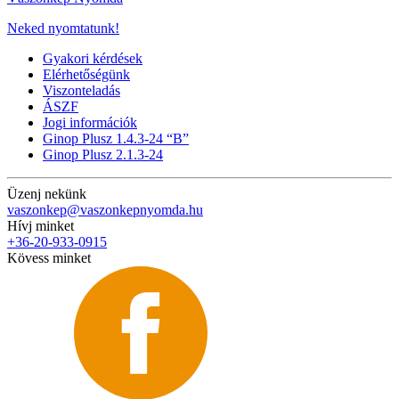
Neked nyomtatunk!
Gyakori kérdések
Elérhetőségünk
Viszonteladás
ÁSZF
Jogi információk
Ginop Plusz 1.4.3-24 “B”
Ginop Plusz 2.1.3-24
Üzenj nekünk
vaszonkep@vaszonkepnyomda.hu
Hívj minket
+36-20-933-0915
Kövess minket