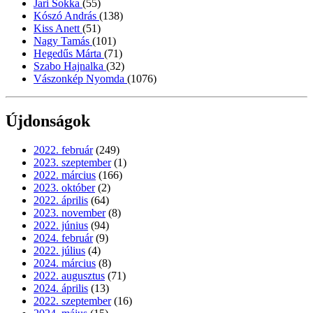
Jari Sokka
(55)
Kószó András
(138)
Kiss Anett
(51)
Nagy Tamás
(101)
Hegedűs Márta
(71)
Szabo Hajnalka
(32)
Vászonkép Nyomda
(1076)
Újdonságok
2022. február
(249)
2023. szeptember
(1)
2022. március
(166)
2023. október
(2)
2022. április
(64)
2023. november
(8)
2022. június
(94)
2024. február
(9)
2022. július
(4)
2024. március
(8)
2022. augusztus
(71)
2024. április
(13)
2022. szeptember
(16)