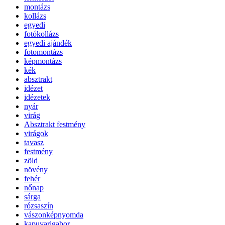
montázs
kollázs
egyedi
fotókollázs
egyedi ajándék
fotomontázs
képmontázs
kék
absztrakt
idézet
idézetek
nyár
virág
Absztrakt festmény
virágok
tavasz
festmény
zöld
növény
fehér
nőnap
sárga
rózsaszín
vászonképnyomda
kapuvarigabor