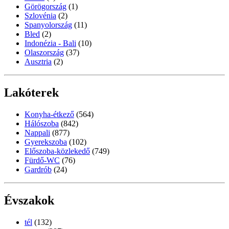
Görögország
(1)
Szlovénia
(2)
Spanyolország
(11)
Bled
(2)
Indonézia - Bali
(10)
Olaszország
(37)
Ausztria
(2)
Lakóterek
Konyha-étkező
(564)
Hálószoba
(842)
Nappali
(877)
Gyerekszoba
(102)
Előszoba-közlekedő
(749)
Fürdő-WC
(76)
Gardrób
(24)
Évszakok
tél
(132)