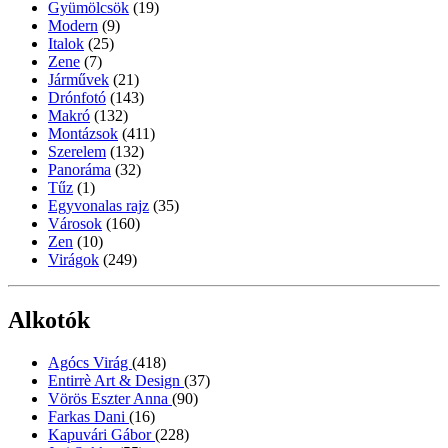
Gyümölcsök
(19)
Modern
(9)
Italok
(25)
Zene
(7)
Járművek
(21)
Drónfotó
(143)
Makró
(132)
Montázsok
(411)
Szerelem
(132)
Panoráma
(32)
Tűz
(1)
Egyvonalas rajz
(35)
Városok
(160)
Zen
(10)
Virágok
(249)
Alkotók
Agócs Virág
(418)
Entirrè Art & Design
(37)
Vörös Eszter Anna
(90)
Farkas Dani
(16)
Kapuvári Gábor
(228)