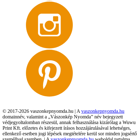
© 2017-2026 vaszonkepnyomda.hu | A
vaszonkepnyomda.hu
domainnév, valamint a „Vászonkép Nyomda” név bejegyzett
védjegyoltalomban részesül, annak felhasználása kizárólag a Wuwu
Print Kft. előzetes és kifejezett írásos hozzájárulásával lehetséges,
ellenkező esetben jogi lépések megtételére kerül sor minden jogsértő
személlyel szemben. | A
vaszonkepnyomda.hu
weboldal tartalma