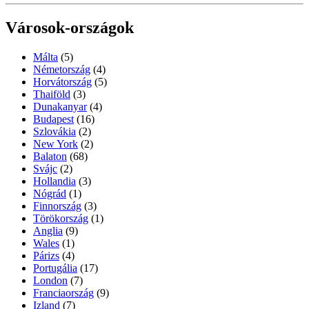
Városok-országok
Málta
(5)
Németország
(4)
Horvátország
(5)
Thaiföld
(3)
Dunakanyar
(4)
Budapest
(16)
Szlovákia
(2)
New York
(2)
Balaton
(68)
Svájc
(2)
Hollandia
(3)
Nógrád
(1)
Finnország
(3)
Törökország
(1)
Anglia
(9)
Wales
(1)
Párizs
(4)
Portugália
(17)
London
(7)
Franciaország
(9)
Izland
(7)