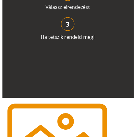
V
á
l
a
ss
z
e
l
r
e
n
d
e
z
é
s
t
3
H
a
t
e
t
s
z
i
k
r
e
n
d
el
d
m
e
g
!