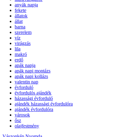
anyák napja
fekete
állatok
állat
barna
szerelem
víz
virágzás
lila
makró
erdő
apák napja
apák napi montázs
apák napi kollázs
valentin nap
évforduló
évfordulós ajándék
házassági évforduló
ajándék házassági évfordulóra
ajándék évfordulóra
városok
ősz
olajfestmény
Vászonkép Nyomda