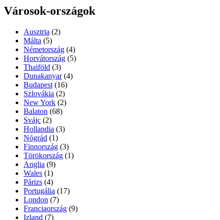
Városok-országok
Ausztria
(2)
Málta
(5)
Németország
(4)
Horvátország
(5)
Thaiföld
(3)
Dunakanyar
(4)
Budapest
(16)
Szlovákia
(2)
New York
(2)
Balaton
(68)
Svájc
(2)
Hollandia
(3)
Nógrád
(1)
Finnország
(3)
Törökország
(1)
Anglia
(9)
Wales
(1)
Párizs
(4)
Portugália
(17)
London
(7)
Franciaország
(9)
Izland
(7)