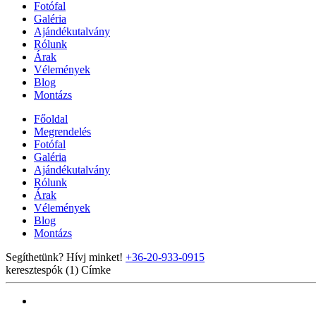
Fotófal
Galéria
Ajándékutalvány
Rólunk
Árak
Vélemények
Blog
Montázs
Főoldal
Megrendelés
Fotófal
Galéria
Ajándékutalvány
Rólunk
Árak
Vélemények
Blog
Montázs
Segíthetünk? Hívj minket!
+36-20-933-0915
keresztespók (1)
Címke