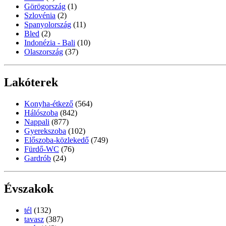
Görögország
(1)
Szlovénia
(2)
Spanyolország
(11)
Bled
(2)
Indonézia - Bali
(10)
Olaszország
(37)
Lakóterek
Konyha-étkező
(564)
Hálószoba
(842)
Nappali
(877)
Gyerekszoba
(102)
Előszoba-közlekedő
(749)
Fürdő-WC
(76)
Gardrób
(24)
Évszakok
tél
(132)
tavasz
(387)