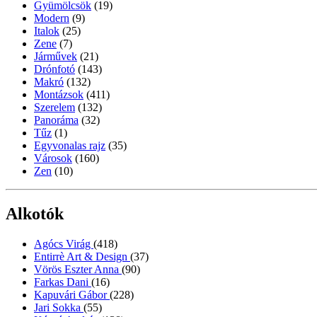
Gyümölcsök
(19)
Modern
(9)
Italok
(25)
Zene
(7)
Járművek
(21)
Drónfotó
(143)
Makró
(132)
Montázsok
(411)
Szerelem
(132)
Panoráma
(32)
Tűz
(1)
Egyvonalas rajz
(35)
Városok
(160)
Zen
(10)
Alkotók
Agócs Virág
(418)
Entirrè Art & Design
(37)
Vörös Eszter Anna
(90)
Farkas Dani
(16)
Kapuvári Gábor
(228)
Jari Sokka
(55)