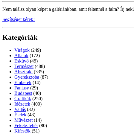
Nem találsz olyan képet a galériánkban, amit feltennél a falra? Írj nek
Segítséget kérek!
Kategóriák
Virágok
(249)
Állatok
(172)
Esküvő
(45)
Természet
(488)
Absztrakt
(335)
Gyerekszoba
(87)
Emberek
(14)
Fantasy
(29)
Budapest
(40)
Grafikák
(250)
Idézetek
(400)
Vallás
(32)
Ételek
(48)
Művészet
(14)
Fekete-fehér
(80)
Kifestők
(51)