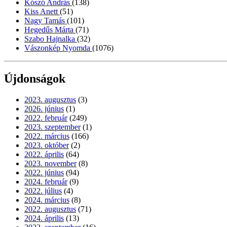
Kószó András
(138)
Kiss Anett
(51)
Nagy Tamás
(101)
Hegedűs Márta
(71)
Szabo Hajnalka
(32)
Vászonkép Nyomda
(1076)
Újdonságok
2023. augusztus
(3)
2026. június
(1)
2022. február
(249)
2023. szeptember
(1)
2022. március
(166)
2023. október
(2)
2022. április
(64)
2023. november
(8)
2022. június
(94)
2024. február
(9)
2022. július
(4)
2024. március
(8)
2022. augusztus
(71)
2024. április
(13)