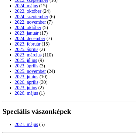
2022. szeptember
(16)
2024. május
(15)
2022. október
(24)
2024. szeptember
(6)
2022. november
(7)
2024. október
(5)
2023. január
(17)
2024. december
(7)
2023. február
(15)
2025. április
(2)
2023. március
(110)
2025. július
(9)
2023. április
(3)
2025. november
(24)
2023. június
(10)
2026. április
(30)
2023. július
(2)
2026. május
(1)
Speciális vászonképek
2021. május
(5)