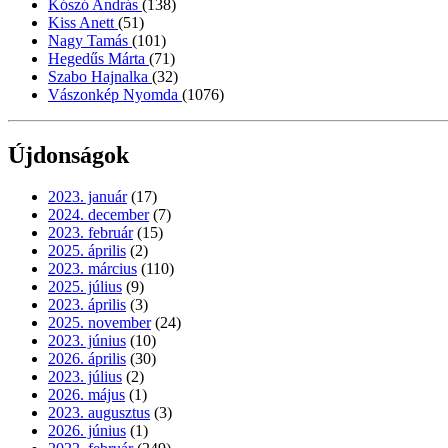
Kószó András
(138)
Kiss Anett
(51)
Nagy Tamás
(101)
Hegedűs Márta
(71)
Szabo Hajnalka
(32)
Vászonkép Nyomda
(1076)
Újdonságok
2023. január
(17)
2024. december
(7)
2023. február
(15)
2025. április
(2)
2023. március
(110)
2025. július
(9)
2023. április
(3)
2025. november
(24)
2023. június
(10)
2026. április
(30)
2023. július
(2)
2026. május
(1)
2023. augusztus
(3)
2026. június
(1)