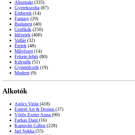
Absztrakt
(335)
Gyerekszoba
(87)
Emberek
(14)
Fantasy
(29)
Budapest
(40)
Grafikák
(250)
Idézetek
(400)
Vallás
(32)
Ételek
(48)
Művészet
(14)
Fekete-fehér
(80)
Kifestők
(51)
Gyümölcsök
(19)
Modern
(9)
Alkotók
Agócs Virág
(418)
Entirrè Art & Design
(37)
Vörös Eszter Anna
(90)
Farkas Dani
(16)
Kapuvári Gábor
(228)
Jari Sokka
(55)