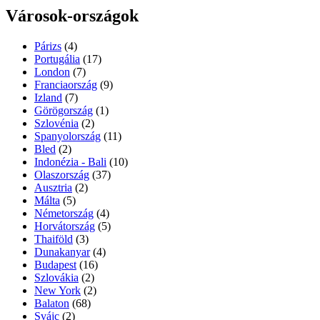
Városok-országok
Párizs
(4)
Portugália
(17)
London
(7)
Franciaország
(9)
Izland
(7)
Görögország
(1)
Szlovénia
(2)
Spanyolország
(11)
Bled
(2)
Indonézia - Bali
(10)
Olaszország
(37)
Ausztria
(2)
Málta
(5)
Németország
(4)
Horvátország
(5)
Thaiföld
(3)
Dunakanyar
(4)
Budapest
(16)
Szlovákia
(2)
New York
(2)
Balaton
(68)
Svájc
(2)