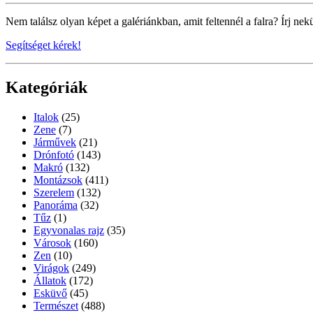
Nem találsz olyan képet a galériánkban, amit feltennél a falra? Írj nek
Segítséget kérek!
Kategóriák
Italok
(25)
Zene
(7)
Járművek
(21)
Drónfotó
(143)
Makró
(132)
Montázsok
(411)
Szerelem
(132)
Panoráma
(32)
Tűz
(1)
Egyvonalas rajz
(35)
Városok
(160)
Zen
(10)
Virágok
(249)
Állatok
(172)
Esküvő
(45)
Természet
(488)