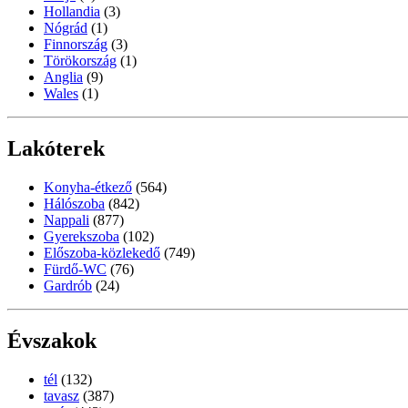
Hollandia
(3)
Nógrád
(1)
Finnország
(3)
Törökország
(1)
Anglia
(9)
Wales
(1)
Lakóterek
Konyha-étkező
(564)
Hálószoba
(842)
Nappali
(877)
Gyerekszoba
(102)
Előszoba-közlekedő
(749)
Fürdő-WC
(76)
Gardrób
(24)
Évszakok
tél
(132)
tavasz
(387)