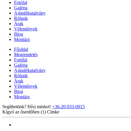
Fotófal
Galéria
Ajándékutalvány
Rólunk
Árak
Vélemények
Blog
Montázs
Főoldal
Megrendelés
Fotófal
Galéria
Ajándékutalvány
Rólunk
Árak
Vélemények
Blog
Montázs
Segíthetünk? Hívj minket!
+36-20-933-0915
Kígyó az őserdőben (1)
Címke