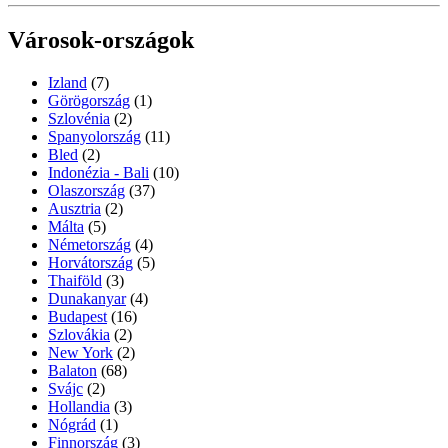
Városok-országok
Izland
(7)
Görögország
(1)
Szlovénia
(2)
Spanyolország
(11)
Bled
(2)
Indonézia - Bali
(10)
Olaszország
(37)
Ausztria
(2)
Málta
(5)
Németország
(4)
Horvátország
(5)
Thaiföld
(3)
Dunakanyar
(4)
Budapest
(16)
Szlovákia
(2)
New York
(2)
Balaton
(68)
Svájc
(2)
Hollandia
(3)
Nógrád
(1)
Finnország
(3)