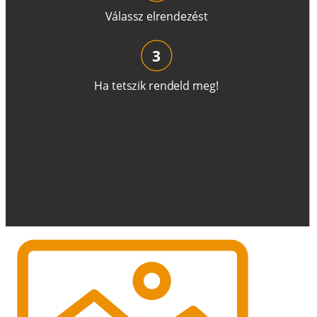
V
á
l
a
ss
z
e
l
r
e
n
d
e
z
é
s
t
3
H
a
t
e
t
s
z
i
k
r
e
n
d
el
d
m
e
g
!