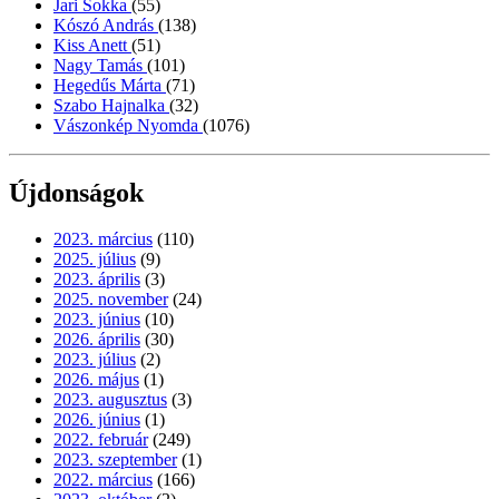
Jari Sokka
(55)
Kószó András
(138)
Kiss Anett
(51)
Nagy Tamás
(101)
Hegedűs Márta
(71)
Szabo Hajnalka
(32)
Vászonkép Nyomda
(1076)
Újdonságok
2023. március
(110)
2025. július
(9)
2023. április
(3)
2025. november
(24)
2023. június
(10)
2026. április
(30)
2023. július
(2)
2026. május
(1)
2023. augusztus
(3)
2026. június
(1)
2022. február
(249)
2023. szeptember
(1)
2022. március
(166)