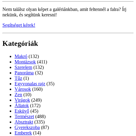
Nem találsz olyan képet a galériánkban, amit feltennél a falra? Írj
nekünk, és segítünk keresni!
Segítséget kérek!
Kategóriák
Makró
(132)
Montázsok
(411)
Szerelem
(132)
Panoráma
(32)
Tűz
(1)
Egyvonalas rajz
(35)
Városok
(160)
Zen
(10)
Virágok
(249)
Állatok
(172)
Esküvő
(45)
Természet
(488)
Absztrakt
(335)
Gyerekszoba
(87)
Emberek
(14)