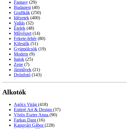
Fantasy
(29)
Budapest
(40)
Grafikák
(250)
Idézetek
(400)
Vallás
(32)
Ételek
(48)
Művészet
(14)
Fekete-fehér
(80)
Kifestők
(51)
Gyümölcsök
(19)
Modern
(9)
Italok
(25)
Zene
(7)
Járművek
(21)
Drónfotó
(143)
Alkotók
Agócs Virág
(418)
Entirrè Art & Design
(37)
Vörös Eszter Anna
(90)
Farkas Dani
(16)
Kapuvári Gábor
(228)