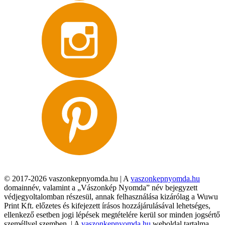
© 2017-2026 vaszonkepnyomda.hu | A
vaszonkepnyomda.hu
domainnév, valamint a „Vászonkép Nyomda” név bejegyzett
védjegyoltalomban részesül, annak felhasználása kizárólag a Wuwu
Print Kft. előzetes és kifejezett írásos hozzájárulásával lehetséges,
ellenkező esetben jogi lépések megtételére kerül sor minden jogsértő
személlyel szemben. | A
vaszonkepnyomda.hu
weboldal tartalma