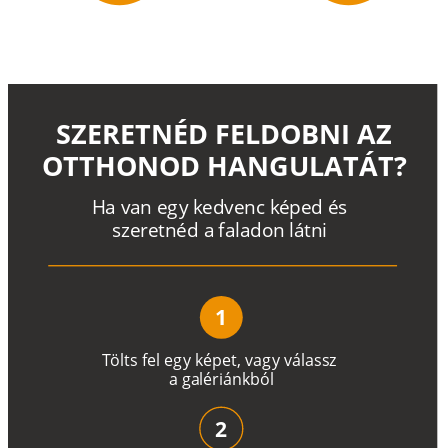
SZERETNÉD FELDOBNI AZ
OTTHONOD HANGULATÁT?
H
a
v
a
n
e
g
y
k
e
d
v
e
n
c
k
é
p
e
d
é
s
s
z
e
r
e
t
n
é
d a
f
a
l
a
d
o
n
l
á
t
n
i
1
T
ö
l
t
s
f
e
l
e
g
y
k
é
pe
t
,
v
a
g
y
v
á
l
a
ss
z
a
g
a
lé
r
i
án
k
b
ó
l
2