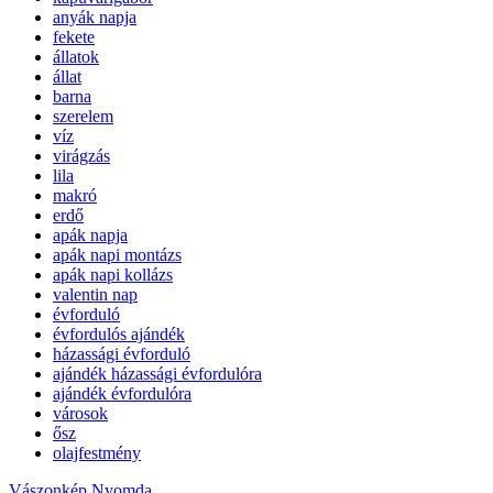
anyák napja
fekete
állatok
állat
barna
szerelem
víz
virágzás
lila
makró
erdő
apák napja
apák napi montázs
apák napi kollázs
valentin nap
évforduló
évfordulós ajándék
házassági évforduló
ajándék házassági évfordulóra
ajándék évfordulóra
városok
ősz
olajfestmény
Vászonkép Nyomda