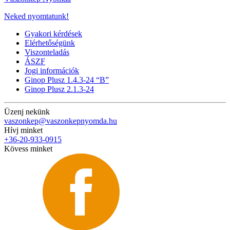
Neked nyomtatunk!
Gyakori kérdések
Elérhetőségünk
Viszonteladás
ÁSZF
Jogi információk
Ginop Plusz 1.4.3-24 “B”
Ginop Plusz 2.1.3-24
Üzenj nekünk
vaszonkep@vaszonkepnyomda.hu
Hívj minket
+36-20-933-0915
Kövess minket