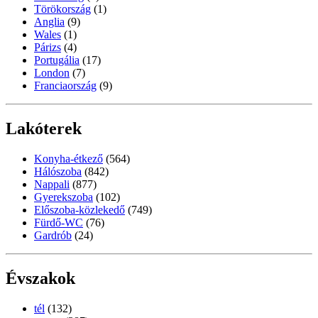
Törökország
(1)
Anglia
(9)
Wales
(1)
Párizs
(4)
Portugália
(17)
London
(7)
Franciaország
(9)
Lakóterek
Konyha-étkező
(564)
Hálószoba
(842)
Nappali
(877)
Gyerekszoba
(102)
Előszoba-közlekedő
(749)
Fürdő-WC
(76)
Gardrób
(24)
Évszakok
tél
(132)