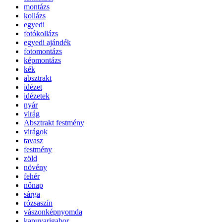
montázs
kollázs
egyedi
fotókollázs
egyedi ajándék
fotomontázs
képmontázs
kék
absztrakt
idézet
idézetek
nyár
virág
Absztrakt festmény
virágok
tavasz
festmény
zöld
növény
fehér
nőnap
sárga
rózsaszín
vászonképnyomda
kapuvarigabor