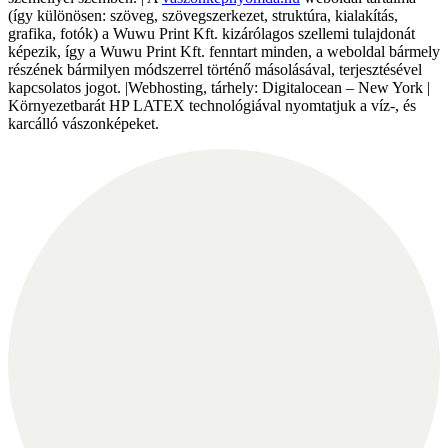
(így különösen: szöveg, szövegszerkezet, struktúra, kialakítás,
grafika, fotók) a Wuwu Print Kft. kizárólagos szellemi tulajdonát
képezik, így a Wuwu Print Kft. fenntart minden, a weboldal bármely
részének bármilyen módszerrel történő másolásával, terjesztésével
kapcsolatos jogot. |Webhosting, tárhely: Digitalocean – New York |
Környezetbarát HP LATEX technológiával nyomtatjuk a víz-, és
karcálló vászonképeket.