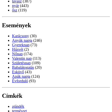
tavasz
(387)
nyár
(443)
ősz
(119)
Események
Karácsony
(30)
Anyák napja
(246)
Gyereknap
(73)
Húsvét
(2)
Nőnap
(174)
Valentin nap
(113)
Születésnap
(109)
Babalátogatás
(20)
Esküvő
(43)
Apák napja
(124)
Évforduló
(93)
Címkék
ajándék
természet