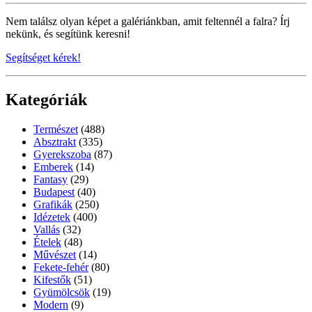
Nem találsz olyan képet a galériánkban, amit feltennél a falra? Írj
nekünk, és segítünk keresni!
Segítséget kérek!
Kategóriák
Természet
(488)
Absztrakt
(335)
Gyerekszoba
(87)
Emberek
(14)
Fantasy
(29)
Budapest
(40)
Grafikák
(250)
Idézetek
(400)
Vallás
(32)
Ételek
(48)
Művészet
(14)
Fekete-fehér
(80)
Kifestők
(51)
Gyümölcsök
(19)
Modern
(9)