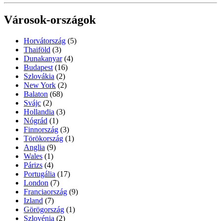
Városok-országok
Horvátország
(5)
Thaiföld
(3)
Dunakanyar
(4)
Budapest
(16)
Szlovákia
(2)
New York
(2)
Balaton
(68)
Svájc
(2)
Hollandia
(3)
Nógrád
(1)
Finnország
(3)
Törökország
(1)
Anglia
(9)
Wales
(1)
Párizs
(4)
Portugália
(17)
London
(7)
Franciaország
(9)
Izland
(7)
Görögország
(1)
Szlovénia
(2)