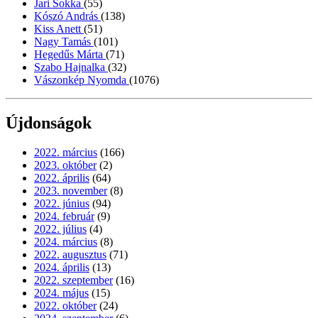
Jari Sokka
(55)
Kószó András
(138)
Kiss Anett
(51)
Nagy Tamás
(101)
Hegedűs Márta
(71)
Szabo Hajnalka
(32)
Vászonkép Nyomda
(1076)
Újdonságok
2022. március
(166)
2023. október
(2)
2022. április
(64)
2023. november
(8)
2022. június
(94)
2024. február
(9)
2022. július
(4)
2024. március
(8)
2022. augusztus
(71)
2024. április
(13)
2022. szeptember
(16)
2024. május
(15)
2022. október
(24)