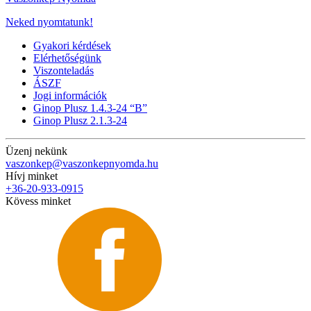
Neked nyomtatunk!
Gyakori kérdések
Elérhetőségünk
Viszonteladás
ÁSZF
Jogi információk
Ginop Plusz 1.4.3-24 “B”
Ginop Plusz 2.1.3-24
Üzenj nekünk
vaszonkep@vaszonkepnyomda.hu
Hívj minket
+36-20-933-0915
Kövess minket