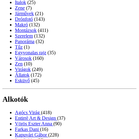
Italok
(25)
Zene
(7)
Járművek
(21)
Drónfotó
(143)
Makró
(132)
Montázsok
(411)
Szerelem
(132)
Panoráma
(32)
Tűz
(1)
Egyvonalas rajz
(35)
Városok
(160)
Zen
(10)
Virágok
(249)
Állatok
(172)
Esküvő
(45)
Alkotók
Agócs Virág
(418)
Entirrè Art & Design
(37)
Vörös Eszter Anna
(90)
Farkas Dani
(16)
Kapuvári Gábor
(228)