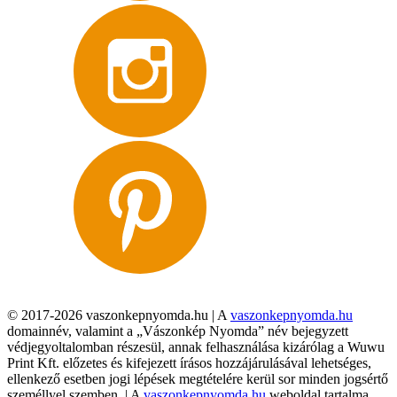
© 2017-2026 vaszonkepnyomda.hu | A
vaszonkepnyomda.hu
domainnév, valamint a „Vászonkép Nyomda” név bejegyzett
védjegyoltalomban részesül, annak felhasználása kizárólag a Wuwu
Print Kft. előzetes és kifejezett írásos hozzájárulásával lehetséges,
ellenkező esetben jogi lépések megtételére kerül sor minden jogsértő
személlyel szemben. | A
vaszonkepnyomda.hu
weboldal tartalma