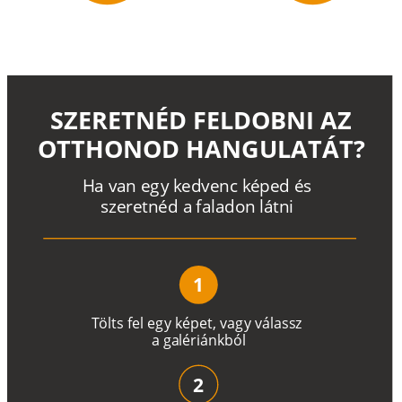
SZERETNÉD FELDOBNI AZ
OTTHONOD HANGULATÁT?
H
a
v
a
n
e
g
y
k
e
d
v
e
n
c
k
é
p
e
d
é
s
s
z
e
r
e
t
n
é
d a
f
a
l
a
d
o
n
l
á
t
n
i
1
T
ö
l
t
s
f
e
l
e
g
y
k
é
pe
t
,
v
a
g
y
v
á
l
a
ss
z
a
g
a
lé
r
i
án
k
b
ó
l
2