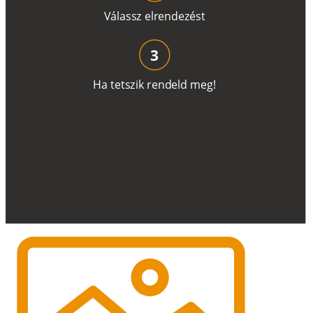
V
á
l
a
ss
z
e
l
r
e
n
d
e
z
é
s
t
3
H
a
t
e
t
s
z
i
k
r
e
n
d
el
d
m
e
g
!