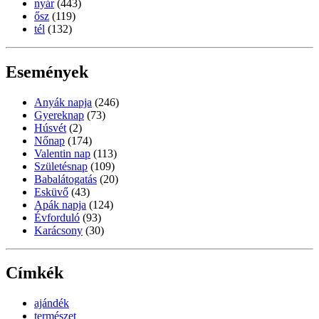
nyár
(443)
ősz
(119)
tél
(132)
Események
Anyák napja
(246)
Gyereknap
(73)
Húsvét
(2)
Nőnap
(174)
Valentin nap
(113)
Születésnap
(109)
Babalátogatás
(20)
Esküvő
(43)
Apák napja
(124)
Évforduló
(93)
Karácsony
(30)
Címkék
ajándék
természet