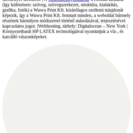
(így különösen: szöveg, szövegszerkezet, struktúra, kialakítás,
grafika, fotók) a Wuwu Print Kft. kizárólagos szellemi tulajdonát
képezik, így a Wuwu Print Kft. fenntart minden, a weboldal bármely
részének bármilyen módszerrel történő másolásával, terjesztésével
kapcsolatos jogot. |Webhosting, tárhely: Digitalocean – New York |
Környezetbarát HP LATEX technológiával nyomtatjuk a víz-, és
karcálló vászonképeket.