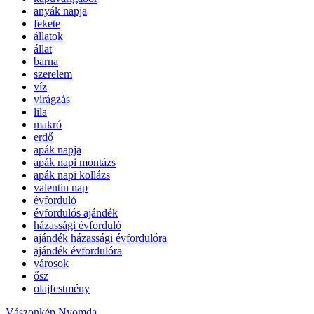
anyák napja
fekete
állatok
állat
barna
szerelem
víz
virágzás
lila
makró
erdő
apák napja
apák napi montázs
apák napi kollázs
valentin nap
évforduló
évfordulós ajándék
házassági évforduló
ajándék házassági évfordulóra
ajándék évfordulóra
városok
ősz
olajfestmény
Vászonkép Nyomda