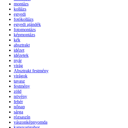
montázs
kollázs
egyedi
fotókollázs
egyedi ajándék
fotomontázs
képmontázs
kék
absztrakt
idézet
idézetek
nyár
virág
Absztrakt festmény
virágok
tavasz
festmény
zöld
növény
fehér
nőnap
sárga
rózsaszín
vászonképnyomda
kapuvarigabor