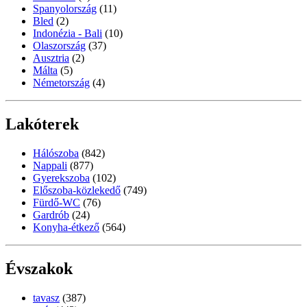
Spanyolország
(11)
Bled
(2)
Indonézia - Bali
(10)
Olaszország
(37)
Ausztria
(2)
Málta
(5)
Németország
(4)
Lakóterek
Hálószoba
(842)
Nappali
(877)
Gyerekszoba
(102)
Előszoba-közlekedő
(749)
Fürdő-WC
(76)
Gardrób
(24)
Konyha-étkező
(564)
Évszakok
tavasz
(387)