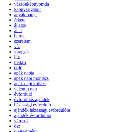
vászonképnyomda
kapuvarigabor
anyák napja
fekete
állatok
állat
barna
szerelem
víz
virágzás
lila
makró
erdő
apák napja
apák napi montázs
apák napi kollázs
valentin nap
évforduló
évfordulós ajándék
házassági évforduló
ajándék házassági évfordulóra
ajándék évfordulóra
városok
ősz
olajfestmény