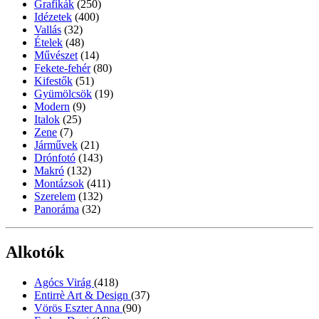
Grafikák
(250)
Idézetek
(400)
Vallás
(32)
Ételek
(48)
Művészet
(14)
Fekete-fehér
(80)
Kifestők
(51)
Gyümölcsök
(19)
Modern
(9)
Italok
(25)
Zene
(7)
Járművek
(21)
Drónfotó
(143)
Makró
(132)
Montázsok
(411)
Szerelem
(132)
Panoráma
(32)
Alkotók
Agócs Virág
(418)
Entirrè Art & Design
(37)
Vörös Eszter Anna
(90)