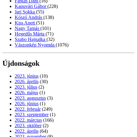
Farkas Dani
(16)
Kapuvári Gábor
(228)
Jari Sokka
(55)
Kószó András
(138)
Kiss Anett
(51)
Nagy Tamás
(101)
Hegedűs Márta
(71)
Szabo Hajnalka
(32)
Vászonkép Nyomda
(1076)
Újdonságok
2023. június
(10)
2026. április
(30)
2023. július
(2)
2026. május
(1)
2023. augusztus
(3)
2026. június
(1)
2022. február
(249)
2023. szeptember
(1)
2022. március
(166)
2023. október
(2)
2022. április
(64)
2023. november
(8)