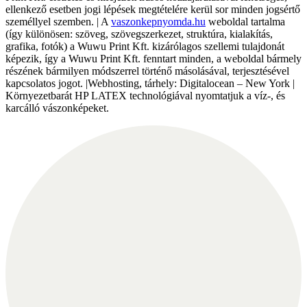
ellenkező esetben jogi lépések megtételére kerül sor minden jogsértő
személlyel szemben. | A
vaszonkepnyomda.hu
weboldal tartalma
(így különösen: szöveg, szövegszerkezet, struktúra, kialakítás,
grafika, fotók) a Wuwu Print Kft. kizárólagos szellemi tulajdonát
képezik, így a Wuwu Print Kft. fenntart minden, a weboldal bármely
részének bármilyen módszerrel történő másolásával, terjesztésével
kapcsolatos jogot. |Webhosting, tárhely: Digitalocean – New York |
Környezetbarát HP LATEX technológiával nyomtatjuk a víz-, és
karcálló vászonképeket.