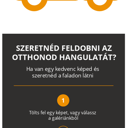
SZERETNÉD FELDOBNI AZ
OTTHONOD HANGULATÁT?
H
a
v
a
n
e
g
y
k
e
d
v
e
n
c
k
é
p
e
d
é
s
s
z
e
r
e
t
n
é
d a
f
a
l
a
d
o
n
l
á
t
n
i
1
T
ö
l
t
s
f
e
l
e
g
y
k
é
pe
t
,
v
a
g
y
v
á
l
a
ss
z
a
g
a
lé
r
i
án
k
b
ó
l