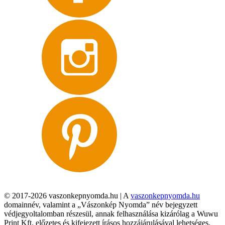
© 2017-2026 vaszonkepnyomda.hu | A
vaszonkepnyomda.hu
domainnév, valamint a „Vászonkép Nyomda” név bejegyzett
védjegyoltalomban részesül, annak felhasználása kizárólag a Wuwu
Print Kft. előzetes és kifejezett írásos hozzájárulásával lehetséges,