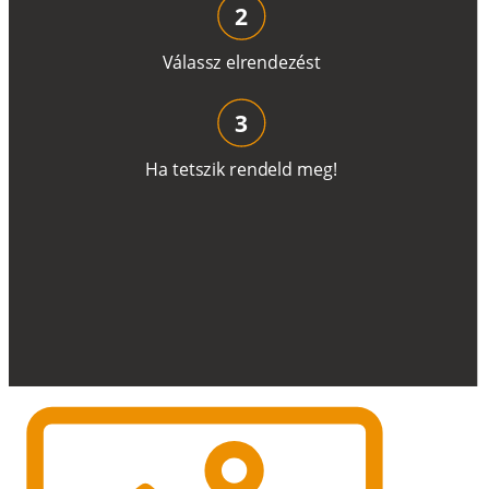
2
V
á
l
a
ss
z
e
l
r
e
n
d
e
z
é
s
t
3
H
a
t
e
t
s
z
i
k
r
e
n
d
el
d
m
e
g
!