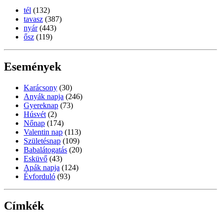
tél
(132)
tavasz
(387)
nyár
(443)
ősz
(119)
Események
Karácsony
(30)
Anyák napja
(246)
Gyereknap
(73)
Húsvét
(2)
Nőnap
(174)
Valentin nap
(113)
Születésnap
(109)
Babalátogatás
(20)
Esküvő
(43)
Apák napja
(124)
Évforduló
(93)
Címkék