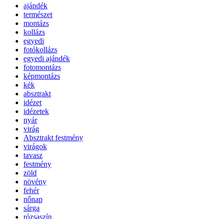
ajándék
természet
montázs
kollázs
egyedi
fotókollázs
egyedi ajándék
fotomontázs
képmontázs
kék
absztrakt
idézet
idézetek
nyár
virág
Absztrakt festmény
virágok
tavasz
festmény
zöld
növény
fehér
nőnap
sárga
rózsaszín