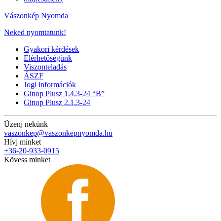
Vászonkép Nyomda
Neked nyomtatunk!
Gyakori kérdések
Elérhetőségünk
Viszonteladás
ÁSZF
Jogi információk
Ginop Plusz 1.4.3-24 “B”
Ginop Plusz 2.1.3-24
Üzenj nekünk
vaszonkep@vaszonkepnyomda.hu
Hívj minket
+36-20-933-0915
Kövess minket