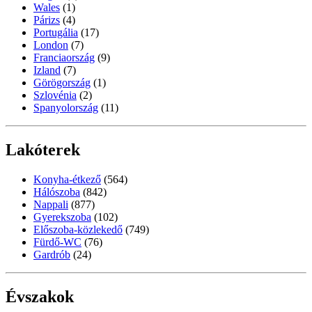
Wales
(1)
Párizs
(4)
Portugália
(17)
London
(7)
Franciaország
(9)
Izland
(7)
Görögország
(1)
Szlovénia
(2)
Spanyolország
(11)
Lakóterek
Konyha-étkező
(564)
Hálószoba
(842)
Nappali
(877)
Gyerekszoba
(102)
Előszoba-közlekedő
(749)
Fürdő-WC
(76)
Gardrób
(24)
Évszakok