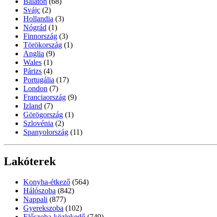
Balaton
(68)
Svájc
(2)
Hollandia
(3)
Nógrád
(1)
Finnország
(3)
Törökország
(1)
Anglia
(9)
Wales
(1)
Párizs
(4)
Portugália
(17)
London
(7)
Franciaország
(9)
Izland
(7)
Görögország
(1)
Szlovénia
(2)
Spanyolország
(11)
Lakóterek
Konyha-étkező
(564)
Hálószoba
(842)
Nappali
(877)
Gyerekszoba
(102)
Előszoba-közlekedő
(749)