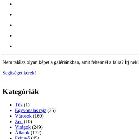
Nem találsz olyan képet a galériánkban, amit feltennél a falra? Írj nek
Segítséget kérek!
Kategóriák
Tűz
(1)
Egyvonalas rajz
(35)
Városok
(160)
Zen
(10)
Virágok
(249)
Állatok
(172)
Esküvő
(45)