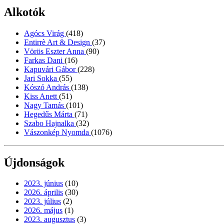
Alkotók
Agócs Virág
(418)
Entirrè Art & Design
(37)
Vörös Eszter Anna
(90)
Farkas Dani
(16)
Kapuvári Gábor
(228)
Jari Sokka
(55)
Kószó András
(138)
Kiss Anett
(51)
Nagy Tamás
(101)
Hegedűs Márta
(71)
Szabo Hajnalka
(32)
Vászonkép Nyomda
(1076)
Újdonságok
2023. június
(10)
2026. április
(30)
2023. július
(2)
2026. május
(1)
2023. augusztus
(3)