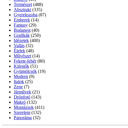
Természet
(488)
Absztrakt
(335)
Gyerekszoba
(87)
Emberek
(14)
Fantasy
(29)
Budapest
(40)
Grafikák
(250)
Idézetek
(400)
Vallás
(32)
Ételek
(48)
Művészet
(14)
Fekete-fehér
(80)
Kifestők
(51)
Gyümölcsök
(19)
Modern
(9)
Italok
(25)
Zene
(7)
Járművek
(21)
Drónfotó
(143)
Makró
(132)
Montázsok
(411)
Szerelem
(132)
Panoráma
(32)