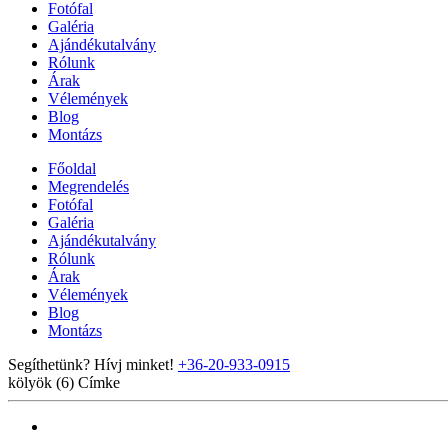
Fotófal
Galéria
Ajándékutalvány
Rólunk
Árak
Vélemények
Blog
Montázs
Főoldal
Megrendelés
Fotófal
Galéria
Ajándékutalvány
Rólunk
Árak
Vélemények
Blog
Montázs
Segíthetünk? Hívj minket!
+36-20-933-0915
kölyök (6)
Címke