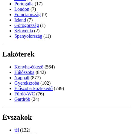
Portugália
(17)
London
(7)
Franciaország
(9)
Izland
(7)
Görögország
(1)
Szlovénia
(2)
Spanyolország
(11)
Lakóterek
Konyha-étkező
(564)
Hálószoba
(842)
Nappali
(877)
Gyerekszoba
(102)
Előszoba-közlekedő
(749)
Fürdő-WC
(76)
Gardrób
(24)
Évszakok
tél
(132)