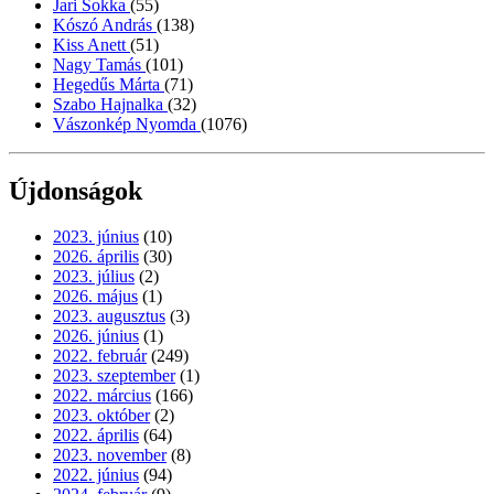
Jari Sokka
(55)
Kószó András
(138)
Kiss Anett
(51)
Nagy Tamás
(101)
Hegedűs Márta
(71)
Szabo Hajnalka
(32)
Vászonkép Nyomda
(1076)
Újdonságok
2023. június
(10)
2026. április
(30)
2023. július
(2)
2026. május
(1)
2023. augusztus
(3)
2026. június
(1)
2022. február
(249)
2023. szeptember
(1)
2022. március
(166)
2023. október
(2)
2022. április
(64)
2023. november
(8)
2022. június
(94)