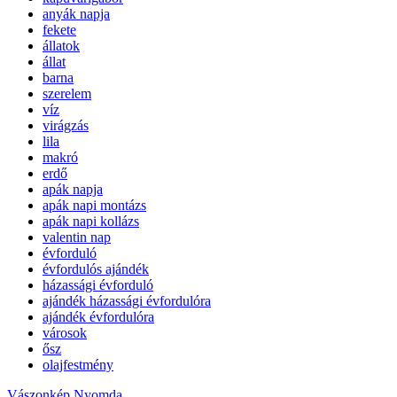
anyák napja
fekete
állatok
állat
barna
szerelem
víz
virágzás
lila
makró
erdő
apák napja
apák napi montázs
apák napi kollázs
valentin nap
évforduló
évfordulós ajándék
házassági évforduló
ajándék házassági évfordulóra
ajándék évfordulóra
városok
ősz
olajfestmény
Vászonkép Nyomda