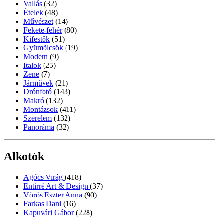
Vallás
(32)
Ételek
(48)
Művészet
(14)
Fekete-fehér
(80)
Kifestők
(51)
Gyümölcsök
(19)
Modern
(9)
Italok
(25)
Zene
(7)
Járművek
(21)
Drónfotó
(143)
Makró
(132)
Montázsok
(411)
Szerelem
(132)
Panoráma
(32)
Alkotók
Agócs Virág
(418)
Entirrè Art & Design
(37)
Vörös Eszter Anna
(90)
Farkas Dani
(16)
Kapuvári Gábor
(228)