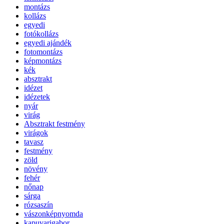
montázs
kollázs
egyedi
fotókollázs
egyedi ajándék
fotomontázs
képmontázs
kék
absztrakt
idézet
idézetek
nyár
virág
Absztrakt festmény
virágok
tavasz
festmény
zöld
növény
fehér
nőnap
sárga
rózsaszín
vászonképnyomda
kapuvarigabor