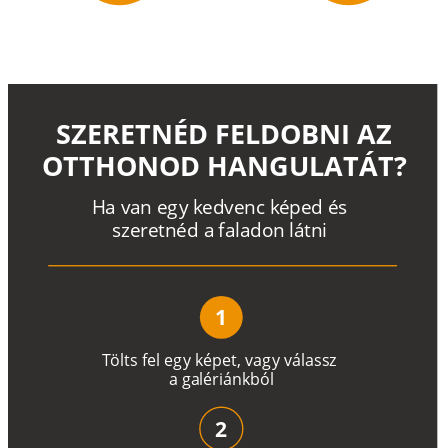
SZERETNÉD FELDOBNI AZ
OTTHONOD HANGULATÁT?
H
a
v
a
n
e
g
y
k
e
d
v
e
n
c
k
é
p
e
d
é
s
s
z
e
r
e
t
n
é
d a
f
a
l
a
d
o
n
l
á
t
n
i
1
T
ö
l
t
s
f
e
l
e
g
y
k
é
pe
t
,
v
a
g
y
v
á
l
a
ss
z
a
g
a
lé
r
i
án
k
b
ó
l
2