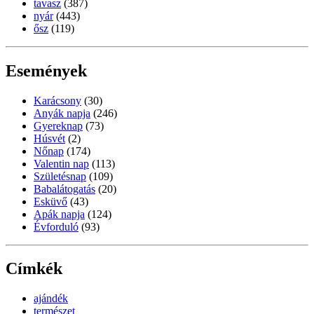
tavasz
(387)
nyár
(443)
ősz
(119)
Események
Karácsony
(30)
Anyák napja
(246)
Gyereknap
(73)
Húsvét
(2)
Nőnap
(174)
Valentin nap
(113)
Születésnap
(109)
Babalátogatás
(20)
Esküvő
(43)
Apák napja
(124)
Évforduló
(93)
Címkék
ajándék
természet