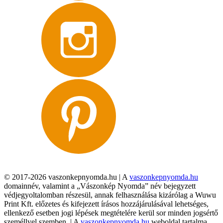
© 2017-2026 vaszonkepnyomda.hu | A
vaszonkepnyomda.hu
domainnév, valamint a „Vászonkép Nyomda” név bejegyzett
védjegyoltalomban részesül, annak felhasználása kizárólag a Wuwu
Print Kft. előzetes és kifejezett írásos hozzájárulásával lehetséges,
ellenkező esetben jogi lépések megtételére kerül sor minden jogsértő
személlyel szemben. | A
vaszonkepnyomda.hu
weboldal tartalma