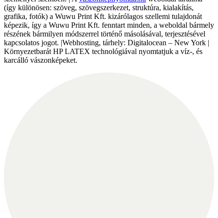
(így különösen: szöveg, szövegszerkezet, struktúra, kialakítás,
grafika, fotók) a Wuwu Print Kft. kizárólagos szellemi tulajdonát
képezik, így a Wuwu Print Kft. fenntart minden, a weboldal bármely
részének bármilyen módszerrel történő másolásával, terjesztésével
kapcsolatos jogot. |Webhosting, tárhely: Digitalocean – New York |
Környezetbarát HP LATEX technológiával nyomtatjuk a víz-, és
karcálló vászonképeket.