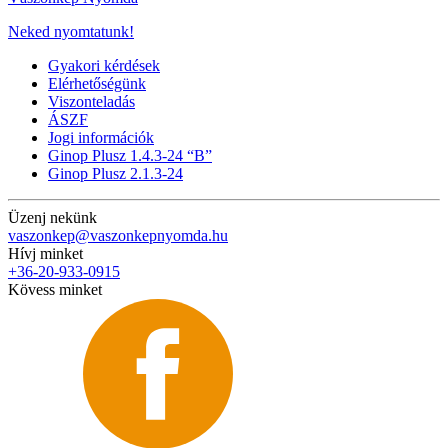
Neked nyomtatunk!
Gyakori kérdések
Elérhetőségünk
Viszonteladás
ÁSZF
Jogi információk
Ginop Plusz 1.4.3-24 “B”
Ginop Plusz 2.1.3-24
Üzenj nekünk
vaszonkep@vaszonkepnyomda.hu
Hívj minket
+36-20-933-0915
Kövess minket