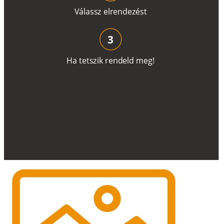
V
á
l
a
ss
z
e
l
r
e
n
d
e
z
é
s
t
3
H
a
t
e
t
s
z
i
k
r
e
n
d
el
d
m
e
g
!