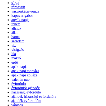
sárga
rózsaszín
vászonképnyomda
kapuvarigabor
anyák napja
fekete
állatok
állat
barna
szerelem
víz
virágzás
lila
makró
erdő
apák napja
apák napi montázs
apák napi kollázs
valentin nap
évforduló
évfordulós ajándék
házassági évforduló
ajándék házassági évfordulóra
ajándék évfordulóra
városok