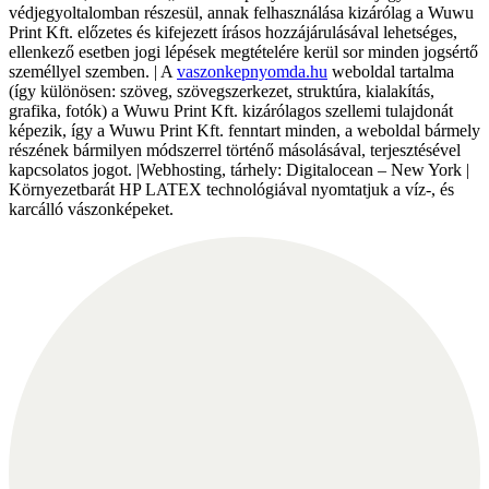
védjegyoltalomban részesül, annak felhasználása kizárólag a Wuwu
Print Kft. előzetes és kifejezett írásos hozzájárulásával lehetséges,
ellenkező esetben jogi lépések megtételére kerül sor minden jogsértő
személlyel szemben. | A
vaszonkepnyomda.hu
weboldal tartalma
(így különösen: szöveg, szövegszerkezet, struktúra, kialakítás,
grafika, fotók) a Wuwu Print Kft. kizárólagos szellemi tulajdonát
képezik, így a Wuwu Print Kft. fenntart minden, a weboldal bármely
részének bármilyen módszerrel történő másolásával, terjesztésével
kapcsolatos jogot. |Webhosting, tárhely: Digitalocean – New York |
Környezetbarát HP LATEX technológiával nyomtatjuk a víz-, és
karcálló vászonképeket.