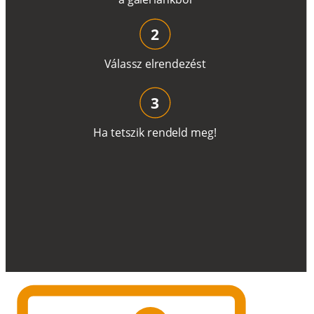
2
V
á
l
a
ss
z
e
l
r
e
n
d
e
z
é
s
t
3
H
a
t
e
t
s
z
i
k
r
e
n
d
el
d
m
e
g
!