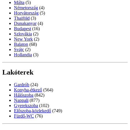
Málta
(5)
Németország
(4)
Horvátország
(5)
Thaiföld
(3)
Dunakanyar
(4)
Budapest
(16)
Szlovákia
(2)
New York
(2)
Balaton
(68)
Svájc
(2)
Hollandia
(3)
Lakóterek
Gardrób
(24)
Konyha-étkező
(564)
Hálószoba
(842)
Nappali
(877)
Gyerekszoba
(102)
Előszoba-közlekedő
(749)
Fürdő-WC
(76)