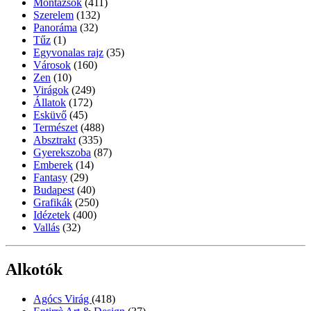
Montázsok
(411)
Szerelem
(132)
Panoráma
(32)
Tűz
(1)
Egyvonalas rajz
(35)
Városok
(160)
Zen
(10)
Virágok
(249)
Állatok
(172)
Esküvő
(45)
Természet
(488)
Absztrakt
(335)
Gyerekszoba
(87)
Emberek
(14)
Fantasy
(29)
Budapest
(40)
Grafikák
(250)
Idézetek
(400)
Vallás
(32)
Alkotók
Agócs Virág
(418)