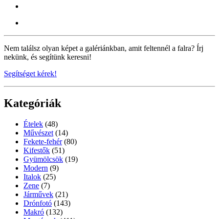
Nem találsz olyan képet a galériánkban, amit feltennél a falra? Írj
nekünk, és segítünk keresni!
Segítséget kérek!
Kategóriák
Ételek
(48)
Művészet
(14)
Fekete-fehér
(80)
Kifestők
(51)
Gyümölcsök
(19)
Modern
(9)
Italok
(25)
Zene
(7)
Járművek
(21)
Drónfotó
(143)
Makró
(132)