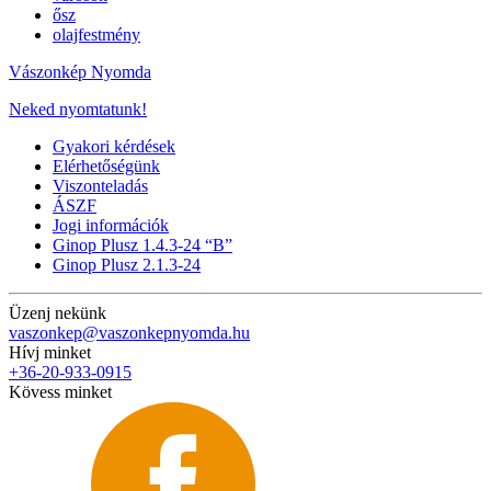
ősz
olajfestmény
Vászonkép Nyomda
Neked nyomtatunk!
Gyakori kérdések
Elérhetőségünk
Viszonteladás
ÁSZF
Jogi információk
Ginop Plusz 1.4.3-24 “B”
Ginop Plusz 2.1.3-24
Üzenj nekünk
vaszonkep@vaszonkepnyomda.hu
Hívj minket
+36-20-933-0915
Kövess minket