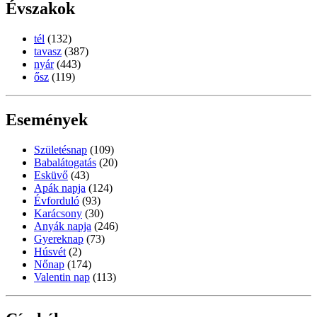
Évszakok
tél
(132)
tavasz
(387)
nyár
(443)
ősz
(119)
Események
Születésnap
(109)
Babalátogatás
(20)
Esküvő
(43)
Apák napja
(124)
Évforduló
(93)
Karácsony
(30)
Anyák napja
(246)
Gyereknap
(73)
Húsvét
(2)
Nőnap
(174)
Valentin nap
(113)