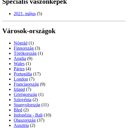
Speciális vászonképek
2021. május
(5)
Városok-országok
Nógrád
(1)
Finnország
(3)
Törökország
(1)
Anglia
(9)
Wales
(1)
Párizs
(4)
Portugália
(17)
London
(7)
Franciaország
(9)
Izland
(7)
Görögország
(1)
Szlovénia
(2)
Spanyolország
(11)
Bled
(2)
Indonézia - Bali
(10)
Olaszország
(37)
Ausztria
(2)