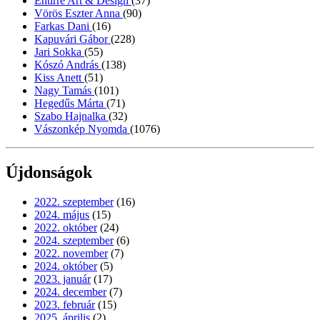
Entirrè Art & Design
(37)
Vörös Eszter Anna
(90)
Farkas Dani
(16)
Kapuvári Gábor
(228)
Jari Sokka
(55)
Kószó András
(138)
Kiss Anett
(51)
Nagy Tamás
(101)
Hegedűs Márta
(71)
Szabo Hajnalka
(32)
Vászonkép Nyomda
(1076)
Újdonságok
2022. szeptember
(16)
2024. május
(15)
2022. október
(24)
2024. szeptember
(6)
2022. november
(7)
2024. október
(5)
2023. január
(17)
2024. december
(7)
2023. február
(15)
2025. április
(2)