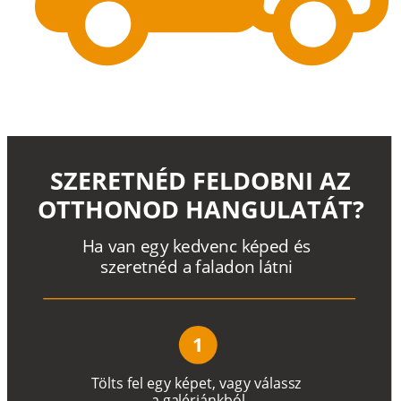
SZERETNÉD FELDOBNI AZ
OTTHONOD HANGULATÁT?
H
a
v
a
n
e
g
y
k
e
d
v
e
n
c
k
é
p
e
d
é
s
s
z
e
r
e
t
n
é
d a
f
a
l
a
d
o
n
l
á
t
n
i
1
T
ö
l
t
s
f
e
l
e
g
y
k
é
pe
t
,
v
a
g
y
v
á
l
a
ss
z
a
g
a
lé
r
i
án
k
b
ó
l