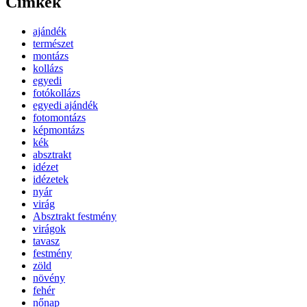
Címkék
ajándék
természet
montázs
kollázs
egyedi
fotókollázs
egyedi ajándék
fotomontázs
képmontázs
kék
absztrakt
idézet
idézetek
nyár
virág
Absztrakt festmény
virágok
tavasz
festmény
zöld
növény
fehér
nőnap