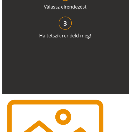
V
á
l
a
ss
z
e
l
r
e
n
d
e
z
é
s
t
3
H
a
t
e
t
s
z
i
k
r
e
n
d
el
d
m
e
g
!