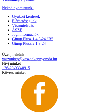
Neked nyomtatunk!
Gyakori kérdések
Elérhetőségünk
Viszonteladás
ÁSZF
Jogi információk
Ginop Plusz 1.4.3-24 “B”
Ginop Plusz 2.1.3-24
Üzenj nekünk
vaszonkep@vaszonkepnyomda.hu
Hívj minket
+36-20-933-0915
Kövess minket