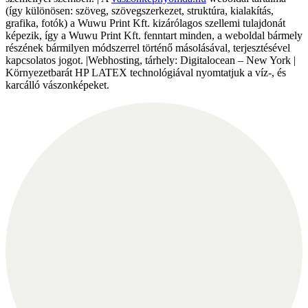
(így különösen: szöveg, szövegszerkezet, struktúra, kialakítás,
grafika, fotók) a Wuwu Print Kft. kizárólagos szellemi tulajdonát
képezik, így a Wuwu Print Kft. fenntart minden, a weboldal bármely
részének bármilyen módszerrel történő másolásával, terjesztésével
kapcsolatos jogot. |Webhosting, tárhely: Digitalocean – New York |
Környezetbarát HP LATEX technológiával nyomtatjuk a víz-, és
karcálló vászonképeket.