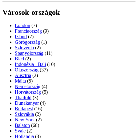
Városok-országok
London
(7)
Franciaország
(9)
Izland
(7)
Görögország
(1)
Szlovénia
(2)
Spanyolország
(11)
Bled
(2)
Indonézia - Bali
(10)
Olaszország
(37)
Ausztria
(2)
Málta
(5)
Németország
(4)
Horvátország
(5)
Thaiföld
(3)
Dunakanyar
(4)
Budapest
(16)
Szlovákia
(2)
New York
(2)
Balaton
(68)
Svájc
(2)
Hollandia
(3)