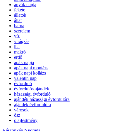
anyák napja
fekete
állatok
állat
barna
szerelem
víz
virágzás
lila
makró
erdő
apák napja
apák napi montázs
apák napi kollázs
valentin nap
évforduló
évfordulós ajándék
házassági évforduló
ajándék házassági évfordulóra
ajándék évfordulóra
városok
ősz
olajfestmény
Vászonkép Nyomda