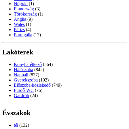
Nógrád
(1)
Finnország
(3)
Törökország
(1)
Anglia
(9)
Wales
(1)
Párizs
(4)
Portugália
(17)
Lakóterek
Konyha-étkező
(564)
Hálószoba
(842)
Nappali
(877)
Gyerekszoba
(102)
Előszoba-közlekedő
(749)
Fürdő-WC
(76)
Gardrób
(24)
Évszakok
tél
(132)