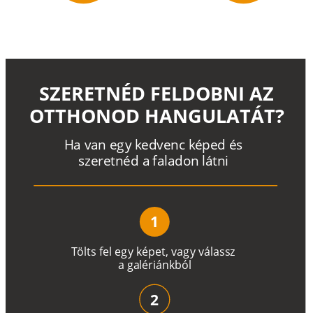
SZERETNÉD FELDOBNI AZ
OTTHONOD HANGULATÁT?
H
a
v
a
n
e
g
y
k
e
d
v
e
n
c
k
é
p
e
d
é
s
s
z
e
r
e
t
n
é
d a
f
a
l
a
d
o
n
l
á
t
n
i
1
T
ö
l
t
s
f
e
l
e
g
y
k
é
pe
t
,
v
a
g
y
v
á
l
a
ss
z
a
g
a
lé
r
i
án
k
b
ó
l
2