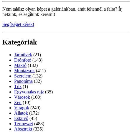
Nem találsz olyan képet a galériánkban, amit feltennél a falra? Írj
nekünk, és segítünk keresni!
Segítséget kérek!
Kategóriák
Járművek
(21)
Drónfotó
(143)
Makró
(132)
Montázsok
(411)
Szerelem
(132)
Panoráma
(32)
Tűz
(1)
Egyvonalas rajz
(35)
Városok
(160)
Zen
(10)
Virágok
(249)
Állatok
(172)
Esküvő
(45)
Természet
(488)
Absztrakt
(335)