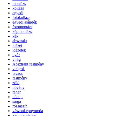
montázs
kollázs
egyedi
fotókollázs
egyedi ajándék
fotomontázs
képmontázs
kék
absztrakt
idézet
idézetek
nyár
virág
Absztrakt festmény
virágok
tavasz
festmény
zöld
növény
fehér
nőnap
sárga
rózsaszín
vászonképnyomda
kapuvarigabor