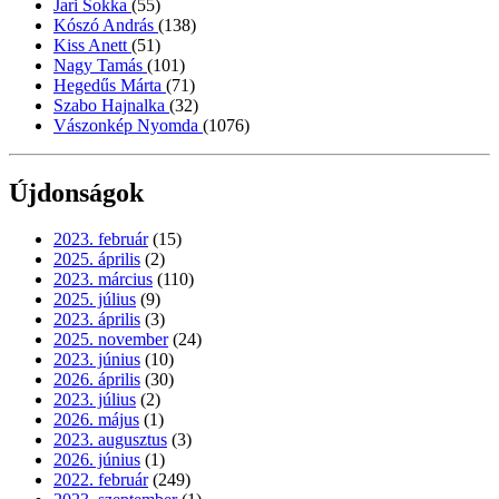
Jari Sokka
(55)
Kószó András
(138)
Kiss Anett
(51)
Nagy Tamás
(101)
Hegedűs Márta
(71)
Szabo Hajnalka
(32)
Vászonkép Nyomda
(1076)
Újdonságok
2023. február
(15)
2025. április
(2)
2023. március
(110)
2025. július
(9)
2023. április
(3)
2025. november
(24)
2023. június
(10)
2026. április
(30)
2023. július
(2)
2026. május
(1)
2023. augusztus
(3)
2026. június
(1)
2022. február
(249)