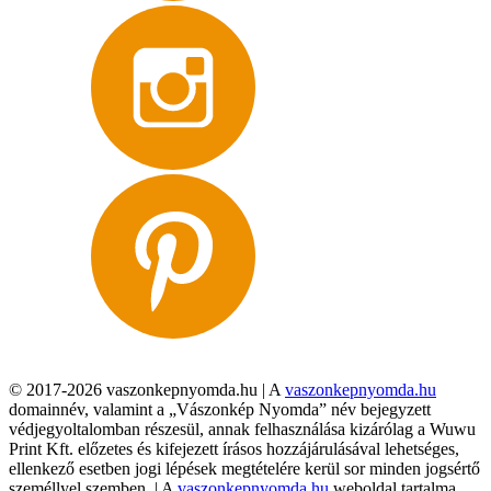
© 2017-2026 vaszonkepnyomda.hu | A
vaszonkepnyomda.hu
domainnév, valamint a „Vászonkép Nyomda” név bejegyzett
védjegyoltalomban részesül, annak felhasználása kizárólag a Wuwu
Print Kft. előzetes és kifejezett írásos hozzájárulásával lehetséges,
ellenkező esetben jogi lépések megtételére kerül sor minden jogsértő
személlyel szemben. | A
vaszonkepnyomda.hu
weboldal tartalma