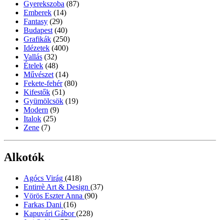
Gyerekszoba
(87)
Emberek
(14)
Fantasy
(29)
Budapest
(40)
Grafikák
(250)
Idézetek
(400)
Vallás
(32)
Ételek
(48)
Művészet
(14)
Fekete-fehér
(80)
Kifestők
(51)
Gyümölcsök
(19)
Modern
(9)
Italok
(25)
Zene
(7)
Alkotók
Agócs Virág
(418)
Entirrè Art & Design
(37)
Vörös Eszter Anna
(90)
Farkas Dani
(16)
Kapuvári Gábor
(228)