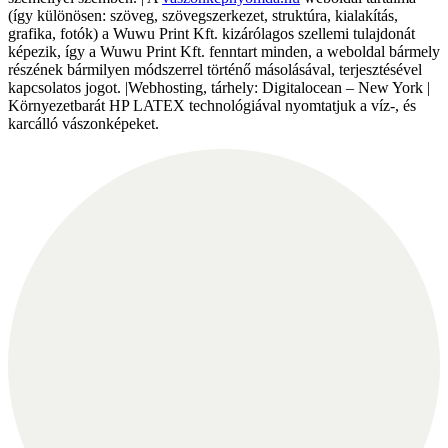
(így különösen: szöveg, szövegszerkezet, struktúra, kialakítás,
grafika, fotók) a Wuwu Print Kft. kizárólagos szellemi tulajdonát
képezik, így a Wuwu Print Kft. fenntart minden, a weboldal bármely
részének bármilyen módszerrel történő másolásával, terjesztésével
kapcsolatos jogot. |Webhosting, tárhely: Digitalocean – New York |
Környezetbarát HP LATEX technológiával nyomtatjuk a víz-, és
karcálló vászonképeket.