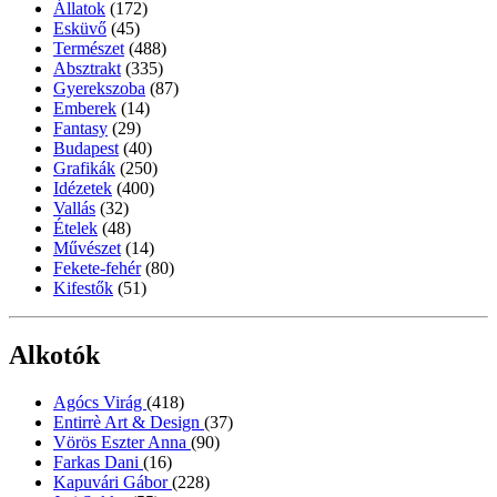
Állatok
(172)
Esküvő
(45)
Természet
(488)
Absztrakt
(335)
Gyerekszoba
(87)
Emberek
(14)
Fantasy
(29)
Budapest
(40)
Grafikák
(250)
Idézetek
(400)
Vallás
(32)
Ételek
(48)
Művészet
(14)
Fekete-fehér
(80)
Kifestők
(51)
Alkotók
Agócs Virág
(418)
Entirrè Art & Design
(37)
Vörös Eszter Anna
(90)
Farkas Dani
(16)
Kapuvári Gábor
(228)