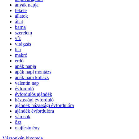
anyák napja
fekete
állatok
állat
barna
szerelem
víz
virágzás
lila
makró
erdő
apák napja
apák napi montázs
apák napi kollázs
valentin nap
évforduló
évfordulós ajándék
házassági évforduló
ajándék házassági évfordulóra
ajándék évfordulóra
városok
ősz
olajfestmény
Vászonkép Nyomda