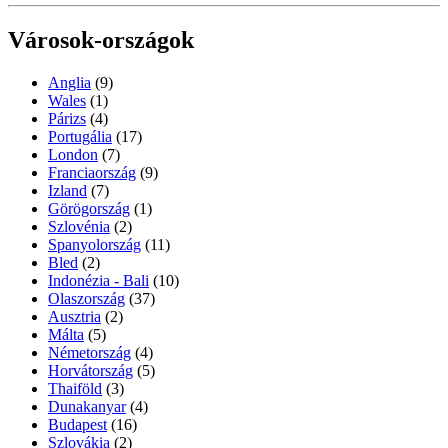
Városok-országok
Anglia
(9)
Wales
(1)
Párizs
(4)
Portugália
(17)
London
(7)
Franciaország
(9)
Izland
(7)
Görögország
(1)
Szlovénia
(2)
Spanyolország
(11)
Bled
(2)
Indonézia - Bali
(10)
Olaszország
(37)
Ausztria
(2)
Málta
(5)
Németország
(4)
Horvátország
(5)
Thaiföld
(3)
Dunakanyar
(4)
Budapest
(16)
Szlovákia
(2)