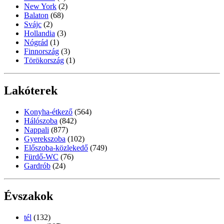
New York
(2)
Balaton
(68)
Svájc
(2)
Hollandia
(3)
Nógrád
(1)
Finnország
(3)
Törökország
(1)
Lakóterek
Konyha-étkező
(564)
Hálószoba
(842)
Nappali
(877)
Gyerekszoba
(102)
Előszoba-közlekedő
(749)
Fürdő-WC
(76)
Gardrób
(24)
Évszakok
tél
(132)