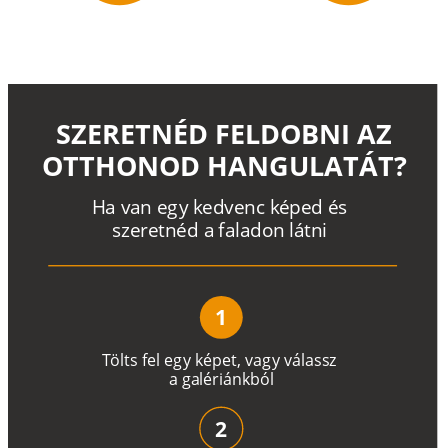
SZERETNÉD FELDOBNI AZ
OTTHONOD HANGULATÁT?
H
a
v
a
n
e
g
y
k
e
d
v
e
n
c
k
é
p
e
d
é
s
s
z
e
r
e
t
n
é
d a
f
a
l
a
d
o
n
l
á
t
n
i
1
T
ö
l
t
s
f
e
l
e
g
y
k
é
pe
t
,
v
a
g
y
v
á
l
a
ss
z
a
g
a
lé
r
i
án
k
b
ó
l
2