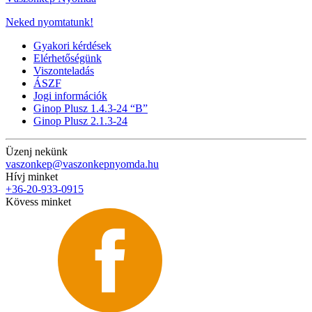
Neked nyomtatunk!
Gyakori kérdések
Elérhetőségünk
Viszonteladás
ÁSZF
Jogi információk
Ginop Plusz 1.4.3-24 “B”
Ginop Plusz 2.1.3-24
Üzenj nekünk
vaszonkep@vaszonkepnyomda.hu
Hívj minket
+36-20-933-0915
Kövess minket