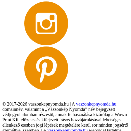
© 2017-2026 vaszonkepnyomda.hu | A
vaszonkepnyomda.hu
domainnév, valamint a „Vászonkép Nyomda” név bejegyzett
védjegyoltalomban részesül, annak felhasználása kizárólag a Wuwu
Print Kft. előzetes és kifejezett írásos hozzájárulásával lehetséges,
ellenkező esetben jogi lépések megtételére kerül sor minden jogsértő
személlyel szemben. | A
vaszonkepnyomda.hu
weboldal tartalma