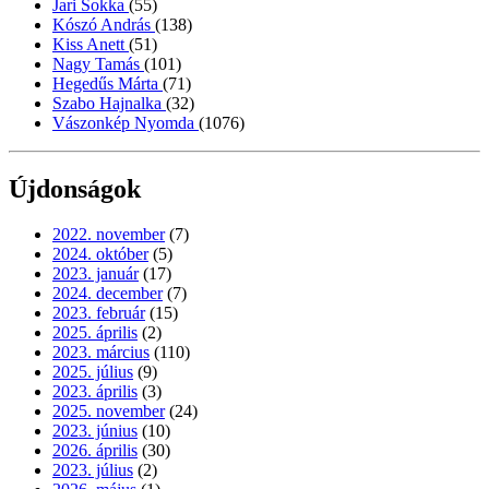
Jari Sokka
(55)
Kószó András
(138)
Kiss Anett
(51)
Nagy Tamás
(101)
Hegedűs Márta
(71)
Szabo Hajnalka
(32)
Vászonkép Nyomda
(1076)
Újdonságok
2022. november
(7)
2024. október
(5)
2023. január
(17)
2024. december
(7)
2023. február
(15)
2025. április
(2)
2023. március
(110)
2025. július
(9)
2023. április
(3)
2025. november
(24)
2023. június
(10)
2026. április
(30)
2023. július
(2)