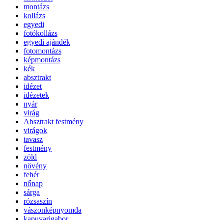
montázs
kollázs
egyedi
fotókollázs
egyedi ajándék
fotomontázs
képmontázs
kék
absztrakt
idézet
idézetek
nyár
virág
Absztrakt festmény
virágok
tavasz
festmény
zöld
növény
fehér
nőnap
sárga
rózsaszín
vászonképnyomda
kapuvarigabor