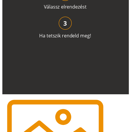
V
á
l
a
ss
z
e
l
r
e
n
d
e
z
é
s
t
3
H
a
t
e
t
s
z
i
k
r
e
n
d
el
d
m
e
g
!