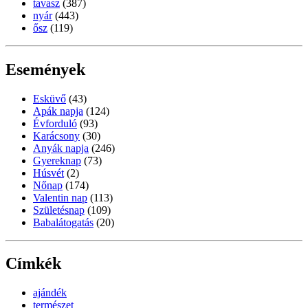
tavasz
(387)
nyár
(443)
ősz
(119)
Események
Esküvő
(43)
Apák napja
(124)
Évforduló
(93)
Karácsony
(30)
Anyák napja
(246)
Gyereknap
(73)
Húsvét
(2)
Nőnap
(174)
Valentin nap
(113)
Születésnap
(109)
Babalátogatás
(20)
Címkék
ajándék
természet