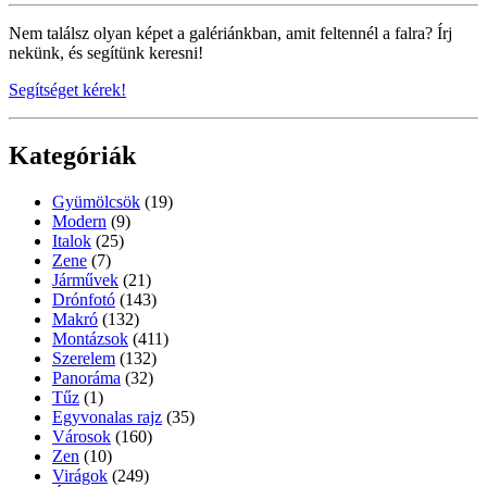
Nem találsz olyan képet a galériánkban, amit feltennél a falra? Írj
nekünk, és segítünk keresni!
Segítséget kérek!
Kategóriák
Gyümölcsök
(19)
Modern
(9)
Italok
(25)
Zene
(7)
Járművek
(21)
Drónfotó
(143)
Makró
(132)
Montázsok
(411)
Szerelem
(132)
Panoráma
(32)
Tűz
(1)
Egyvonalas rajz
(35)
Városok
(160)
Zen
(10)
Virágok
(249)