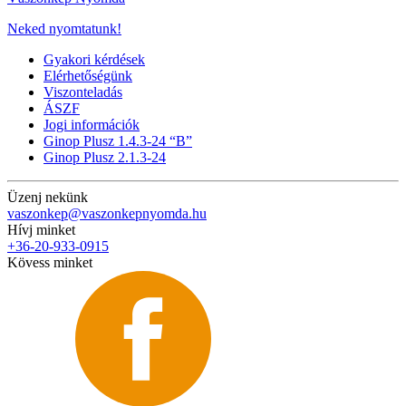
Neked nyomtatunk!
Gyakori kérdések
Elérhetőségünk
Viszonteladás
ÁSZF
Jogi információk
Ginop Plusz 1.4.3-24 “B”
Ginop Plusz 2.1.3-24
Üzenj nekünk
vaszonkep@vaszonkepnyomda.hu
Hívj minket
+36-20-933-0915
Kövess minket