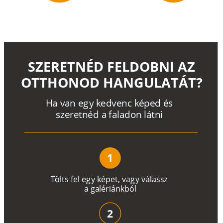
SZERETNÉD FELDOBNI AZ
OTTHONOD HANGULATÁT?
H
a
v
a
n
e
g
y
k
e
d
v
e
n
c
k
é
p
e
d
é
s
s
z
e
r
e
t
n
é
d a
f
a
l
a
d
o
n
l
á
t
n
i
1
T
ö
l
t
s
f
e
l
e
g
y
k
é
pe
t
,
v
a
g
y
v
á
l
a
ss
z
a
g
a
lé
r
i
án
k
b
ó
l
2