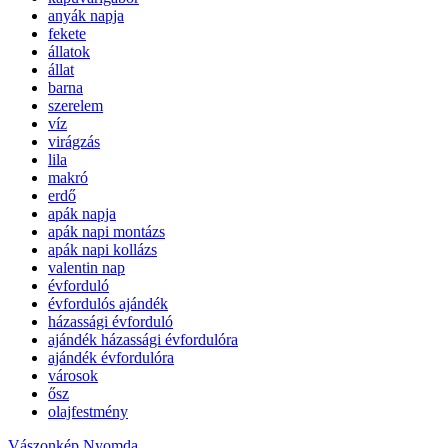
anyák napja
fekete
állatok
állat
barna
szerelem
víz
virágzás
lila
makró
erdő
apák napja
apák napi montázs
apák napi kollázs
valentin nap
évforduló
évfordulós ajándék
házassági évforduló
ajándék házassági évfordulóra
ajándék évfordulóra
városok
ősz
olajfestmény
Vászonkép Nyomda