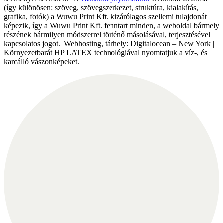
(így különösen: szöveg, szövegszerkezet, struktúra, kialakítás,
grafika, fotók) a Wuwu Print Kft. kizárólagos szellemi tulajdonát
képezik, így a Wuwu Print Kft. fenntart minden, a weboldal bármely
részének bármilyen módszerrel történő másolásával, terjesztésével
kapcsolatos jogot. |Webhosting, tárhely: Digitalocean – New York |
Környezetbarát HP LATEX technológiával nyomtatjuk a víz-, és
karcálló vászonképeket.