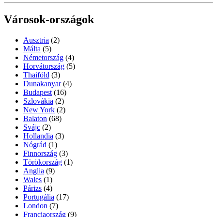
Városok-országok
Ausztria
(2)
Málta
(5)
Németország
(4)
Horvátország
(5)
Thaiföld
(3)
Dunakanyar
(4)
Budapest
(16)
Szlovákia
(2)
New York
(2)
Balaton
(68)
Svájc
(2)
Hollandia
(3)
Nógrád
(1)
Finnország
(3)
Törökország
(1)
Anglia
(9)
Wales
(1)
Párizs
(4)
Portugália
(17)
London
(7)
Franciaország
(9)