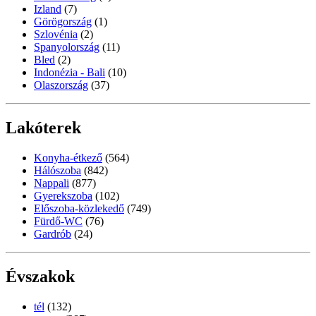
Izland
(7)
Görögország
(1)
Szlovénia
(2)
Spanyolország
(11)
Bled
(2)
Indonézia - Bali
(10)
Olaszország
(37)
Lakóterek
Konyha-étkező
(564)
Hálószoba
(842)
Nappali
(877)
Gyerekszoba
(102)
Előszoba-közlekedő
(749)
Fürdő-WC
(76)
Gardrób
(24)
Évszakok
tél
(132)