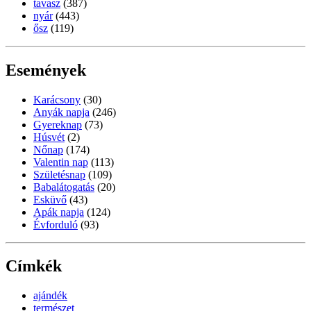
tavasz
(387)
nyár
(443)
ősz
(119)
Események
Karácsony
(30)
Anyák napja
(246)
Gyereknap
(73)
Húsvét
(2)
Nőnap
(174)
Valentin nap
(113)
Születésnap
(109)
Babalátogatás
(20)
Esküvő
(43)
Apák napja
(124)
Évforduló
(93)
Címkék
ajándék
természet