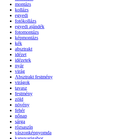
montázs
kollázs
egyedi
fotókollázs
egyedi ajándék
fotomontázs
képmontázs
kék
absztrakt
idézet
idézetek
nyár
virág
Absztrakt festmény
virágok
tavasz
festmény
zöld
növény
fehér
nőnap
sárga
rózsaszín
vászonképnyomda
kapuvarigabor