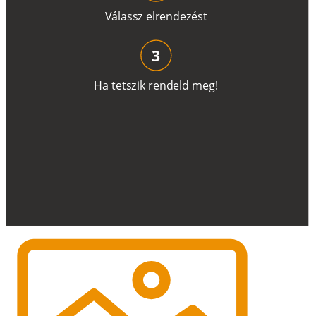
V
á
l
a
ss
z
e
l
r
e
n
d
e
z
é
s
t
3
H
a
t
e
t
s
z
i
k
r
e
n
d
el
d
m
e
g
!