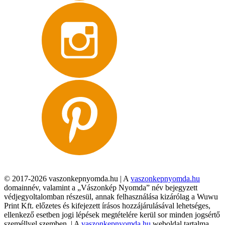
© 2017-2026 vaszonkepnyomda.hu | A
vaszonkepnyomda.hu
domainnév, valamint a „Vászonkép Nyomda” név bejegyzett
védjegyoltalomban részesül, annak felhasználása kizárólag a Wuwu
Print Kft. előzetes és kifejezett írásos hozzájárulásával lehetséges,
ellenkező esetben jogi lépések megtételére kerül sor minden jogsértő
személlyel szemben. | A
vaszonkepnyomda.hu
weboldal tartalma