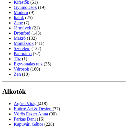
Kifestők
(51)
Gyümölcsök
(19)
Modern
(9)
Italok
(25)
Zene
(7)
Járművek
(21)
Drónfotó
(143)
Makró
(132)
Montázsok
(411)
Szerelem
(132)
Panoráma
(32)
Tűz
(1)
Egyvonalas rajz
(35)
Városok
(160)
Zen
(10)
Alkotók
Agócs Virág
(418)
Entirrè Art & Design
(37)
Vörös Eszter Anna
(90)
Farkas Dani
(16)
Kapuvári Gábor
(228)