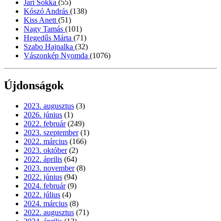
Jari Sokka
(55)
Kószó András
(138)
Kiss Anett
(51)
Nagy Tamás
(101)
Hegedűs Márta
(71)
Szabo Hajnalka
(32)
Vászonkép Nyomda
(1076)
Újdonságok
2023. augusztus
(3)
2026. június
(1)
2022. február
(249)
2023. szeptember
(1)
2022. március
(166)
2023. október
(2)
2022. április
(64)
2023. november
(8)
2022. június
(94)
2024. február
(9)
2022. július
(4)
2024. március
(8)
2022. augusztus
(71)