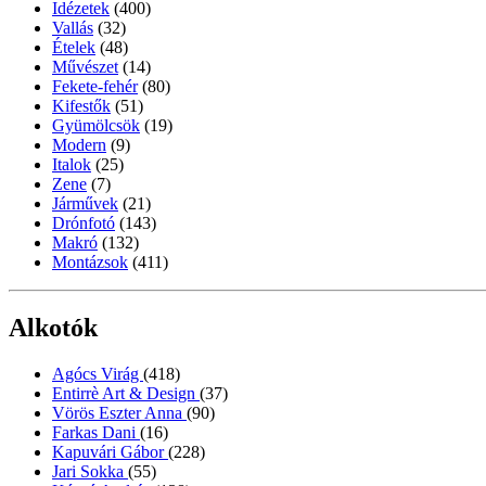
Idézetek
(400)
Vallás
(32)
Ételek
(48)
Művészet
(14)
Fekete-fehér
(80)
Kifestők
(51)
Gyümölcsök
(19)
Modern
(9)
Italok
(25)
Zene
(7)
Járművek
(21)
Drónfotó
(143)
Makró
(132)
Montázsok
(411)
Alkotók
Agócs Virág
(418)
Entirrè Art & Design
(37)
Vörös Eszter Anna
(90)
Farkas Dani
(16)
Kapuvári Gábor
(228)
Jari Sokka
(55)