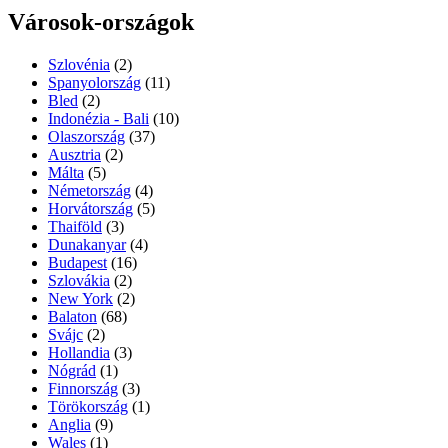
Városok-országok
Szlovénia
(2)
Spanyolország
(11)
Bled
(2)
Indonézia - Bali
(10)
Olaszország
(37)
Ausztria
(2)
Málta
(5)
Németország
(4)
Horvátország
(5)
Thaiföld
(3)
Dunakanyar
(4)
Budapest
(16)
Szlovákia
(2)
New York
(2)
Balaton
(68)
Svájc
(2)
Hollandia
(3)
Nógrád
(1)
Finnország
(3)
Törökország
(1)
Anglia
(9)
Wales
(1)