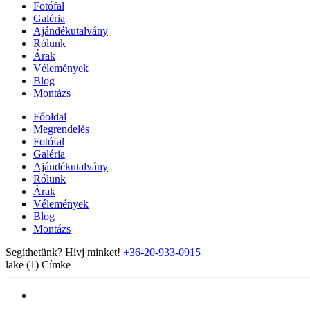
Fotófal
Galéria
Ajándékutalvány
Rólunk
Árak
Vélemények
Blog
Montázs
Főoldal
Megrendelés
Fotófal
Galéria
Ajándékutalvány
Rólunk
Árak
Vélemények
Blog
Montázs
Segíthetünk? Hívj minket!
+36-20-933-0915
lake (1)
Címke