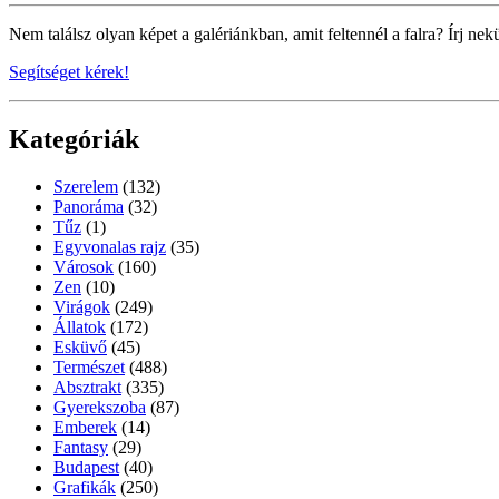
Nem találsz olyan képet a galériánkban, amit feltennél a falra? Írj nek
Segítséget kérek!
Kategóriák
Szerelem
(132)
Panoráma
(32)
Tűz
(1)
Egyvonalas rajz
(35)
Városok
(160)
Zen
(10)
Virágok
(249)
Állatok
(172)
Esküvő
(45)
Természet
(488)
Absztrakt
(335)
Gyerekszoba
(87)
Emberek
(14)
Fantasy
(29)
Budapest
(40)
Grafikák
(250)