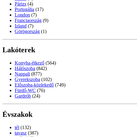
Párizs
(4)
Portugália
(17)
London
(7)
Franciaország
(9)
Izland
(7)
Görögország
(1)
Lakóterek
Konyha-étkező
(564)
Hálószoba
(842)
Nappali
(877)
Gyerekszoba
(102)
Előszoba-közlekedő
(749)
Fürdő-WC
(76)
Gardrób
(24)
Évszakok
tél
(132)
tavasz
(387)