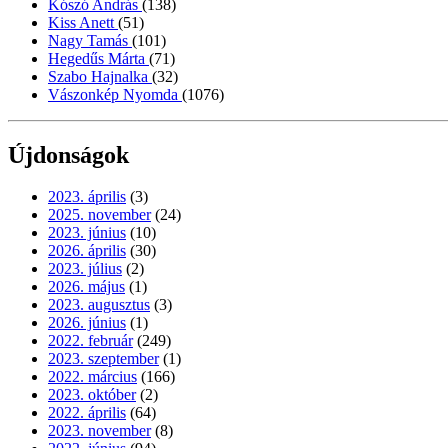
Kószó András
(138)
Kiss Anett
(51)
Nagy Tamás
(101)
Hegedűs Márta
(71)
Szabo Hajnalka
(32)
Vászonkép Nyomda
(1076)
Újdonságok
2023. április
(3)
2025. november
(24)
2023. június
(10)
2026. április
(30)
2023. július
(2)
2026. május
(1)
2023. augusztus
(3)
2026. június
(1)
2022. február
(249)
2023. szeptember
(1)
2022. március
(166)
2023. október
(2)
2022. április
(64)
2023. november
(8)