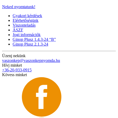
Neked nyomtatunk!
Gyakori kérdések
Elérhetőségünk
Viszonteladás
ÁSZF
Jogi információk
Ginop Plusz 1.4.3-24 “B”
Ginop Plusz 2.1.3-24
Üzenj nekünk
vaszonkep@vaszonkepnyomda.hu
Hívj minket
+36-20-933-0915
Kövess minket