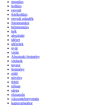
montázs
kollázs
egyedi
fotókollázs
egyedi ajándék
fotomontázs
képmontázs
kék
absztrakt
idézet
idézetek
nyár
virág
Absztrakt festmény
virágok
tavasz
festmény
zöld
növény
fehér
nőnap
sárga
rózsaszín
vászonképnyomda
kapuvarigabor