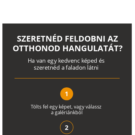
SZERETNÉD FELDOBNI AZ
OTTHONOD HANGULATÁT?
H
a
v
a
n
e
g
y
k
e
d
v
e
n
c
k
é
p
e
d
é
s
s
z
e
r
e
t
n
é
d a
f
a
l
a
d
o
n
l
á
t
n
i
1
T
ö
l
t
s
f
e
l
e
g
y
k
é
pe
t
,
v
a
g
y
v
á
l
a
ss
z
a
g
a
lé
r
i
án
k
b
ó
l
2