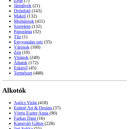
Zene
(7)
Járművek
(21)
Drónfotó
(143)
Makró
(132)
Montázsok
(411)
Szerelem
(132)
Panoráma
(32)
Tűz
(1)
Egyvonalas rajz
(35)
Városok
(160)
Zen
(10)
Virágok
(249)
Állatok
(172)
Esküvő
(45)
Természet
(488)
Alkotók
Agócs Virág
(418)
Entirrè Art & Design
(37)
Vörös Eszter Anna
(90)
Farkas Dani
(16)
Kapuvári Gábor
(228)
Jari Sokka
(55)