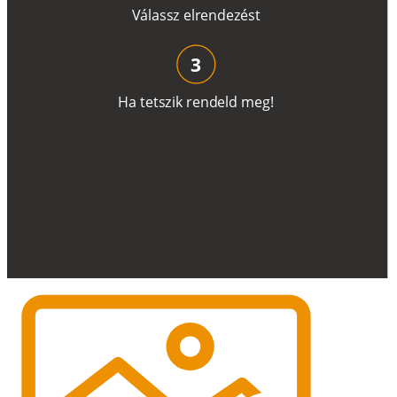
V
á
l
a
ss
z
e
l
r
e
n
d
e
z
é
s
t
3
H
a
t
e
t
s
z
i
k
r
e
n
d
el
d
m
e
g
!