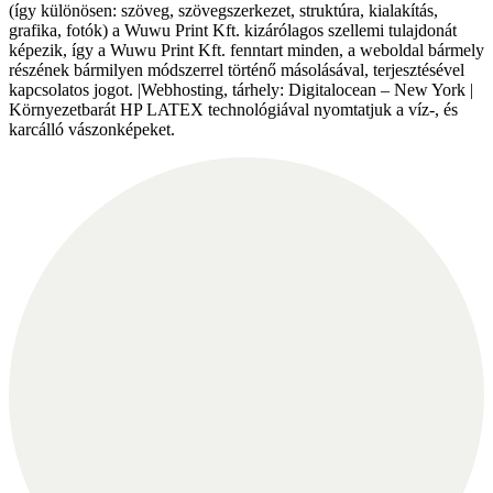
(így különösen: szöveg, szövegszerkezet, struktúra, kialakítás,
grafika, fotók) a Wuwu Print Kft. kizárólagos szellemi tulajdonát
képezik, így a Wuwu Print Kft. fenntart minden, a weboldal bármely
részének bármilyen módszerrel történő másolásával, terjesztésével
kapcsolatos jogot. |Webhosting, tárhely: Digitalocean – New York |
Környezetbarát HP LATEX technológiával nyomtatjuk a víz-, és
karcálló vászonképeket.