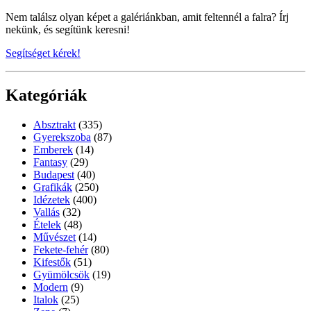
Nem találsz olyan képet a galériánkban, amit feltennél a falra? Írj
nekünk, és segítünk keresni!
Segítséget kérek!
Kategóriák
Absztrakt
(335)
Gyerekszoba
(87)
Emberek
(14)
Fantasy
(29)
Budapest
(40)
Grafikák
(250)
Idézetek
(400)
Vallás
(32)
Ételek
(48)
Művészet
(14)
Fekete-fehér
(80)
Kifestők
(51)
Gyümölcsök
(19)
Modern
(9)
Italok
(25)