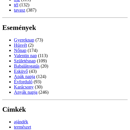
tél
(132)
tavasz
(387)
Események
Gyereknap
(73)
Húsvét
(2)
Nőnap
(174)
Valentin nap
(113)
Születésnap
(109)
Babalátogatás
(20)
Esküvő
(43)
Apák napja
(124)
Évforduló
(93)
Karácsony
(30)
Anyák napja
(246)
Címkék
ajándék
természet