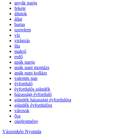
anyák napja
fekete
állatok
állat
barna
szerelem
víz
virágzás
lila
makró
erdő
apák napja
apák napi montázs
apák napi kollázs
valentin nap
évforduló
évfordulós ajándék
házassági évforduló
ajándék házassági évfordulóra
ajándék évfordulóra
városok
ősz
olajfestmény
Vászonkép Nyomda