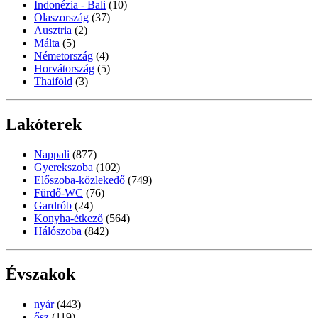
Indonézia - Bali
(10)
Olaszország
(37)
Ausztria
(2)
Málta
(5)
Németország
(4)
Horvátország
(5)
Thaiföld
(3)
Lakóterek
Nappali
(877)
Gyerekszoba
(102)
Előszoba-közlekedő
(749)
Fürdő-WC
(76)
Gardrób
(24)
Konyha-étkező
(564)
Hálószoba
(842)
Évszakok
nyár
(443)
ősz
(119)