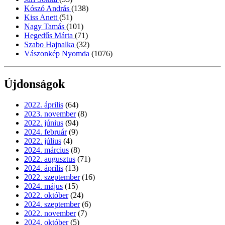
Kószó András
(138)
Kiss Anett
(51)
Nagy Tamás
(101)
Hegedűs Márta
(71)
Szabo Hajnalka
(32)
Vászonkép Nyomda
(1076)
Újdonságok
2022. április
(64)
2023. november
(8)
2022. június
(94)
2024. február
(9)
2022. július
(4)
2024. március
(8)
2022. augusztus
(71)
2024. április
(13)
2022. szeptember
(16)
2024. május
(15)
2022. október
(24)
2024. szeptember
(6)
2022. november
(7)
2024. október
(5)