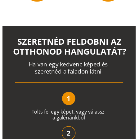
SZERETNÉD FELDOBNI AZ
OTTHONOD HANGULATÁT?
H
a
v
a
n
e
g
y
k
e
d
v
e
n
c
k
é
p
e
d
é
s
s
z
e
r
e
t
n
é
d a
f
a
l
a
d
o
n
l
á
t
n
i
1
T
ö
l
t
s
f
e
l
e
g
y
k
é
pe
t
,
v
a
g
y
v
á
l
a
ss
z
a
g
a
lé
r
i
án
k
b
ó
l
2