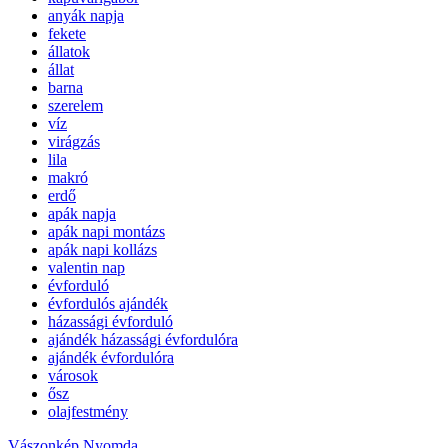
anyák napja
fekete
állatok
állat
barna
szerelem
víz
virágzás
lila
makró
erdő
apák napja
apák napi montázs
apák napi kollázs
valentin nap
évforduló
évfordulós ajándék
házassági évforduló
ajándék házassági évfordulóra
ajándék évfordulóra
városok
ősz
olajfestmény
Vászonkép Nyomda