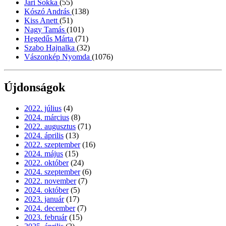
Jari Sokka
(55)
Kószó András
(138)
Kiss Anett
(51)
Nagy Tamás
(101)
Hegedűs Márta
(71)
Szabo Hajnalka
(32)
Vászonkép Nyomda
(1076)
Újdonságok
2022. július
(4)
2024. március
(8)
2022. augusztus
(71)
2024. április
(13)
2022. szeptember
(16)
2024. május
(15)
2022. október
(24)
2024. szeptember
(6)
2022. november
(7)
2024. október
(5)
2023. január
(17)
2024. december
(7)
2023. február
(15)