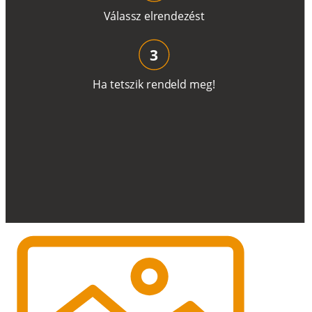
V
á
l
a
ss
z
e
l
r
e
n
d
e
z
é
s
t
3
H
a
t
e
t
s
z
i
k
r
e
n
d
el
d
m
e
g
!