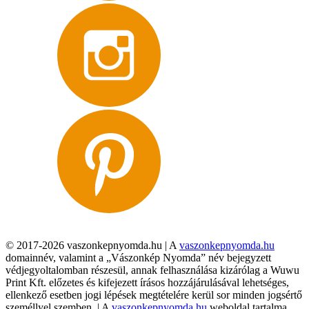
© 2017-2026 vaszonkepnyomda.hu | A
vaszonkepnyomda.hu
domainnév, valamint a „Vászonkép Nyomda” név bejegyzett
védjegyoltalomban részesül, annak felhasználása kizárólag a Wuwu
Print Kft. előzetes és kifejezett írásos hozzájárulásával lehetséges,
ellenkező esetben jogi lépések megtételére kerül sor minden jogsértő
személlyel szemben. | A
vaszonkepnyomda.hu
weboldal tartalma