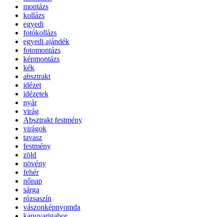
montázs
kollázs
egyedi
fotókollázs
egyedi ajándék
fotomontázs
képmontázs
kék
absztrakt
idézet
idézetek
nyár
virág
Absztrakt festmény
virágok
tavasz
festmény
zöld
növény
fehér
nőnap
sárga
rózsaszín
vászonképnyomda
kapuvarigabor