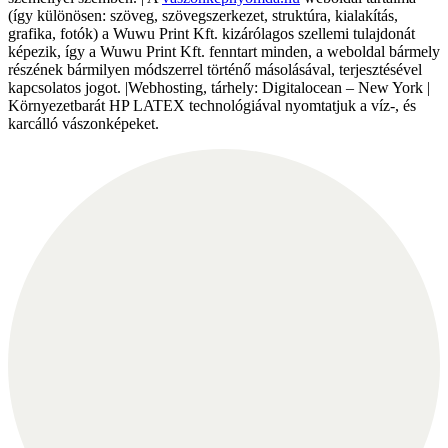
(így különösen: szöveg, szövegszerkezet, struktúra, kialakítás,
grafika, fotók) a Wuwu Print Kft. kizárólagos szellemi tulajdonát
képezik, így a Wuwu Print Kft. fenntart minden, a weboldal bármely
részének bármilyen módszerrel történő másolásával, terjesztésével
kapcsolatos jogot. |Webhosting, tárhely: Digitalocean – New York |
Környezetbarát HP LATEX technológiával nyomtatjuk a víz-, és
karcálló vászonképeket.