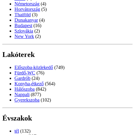
Németország
(4)
Horvátország
(5)
Thaiföld
(3)
Dunakanyar
(4)
Budapest
(16)
Szlovákia
(2)
New York
(2)
Lakóterek
Előszoba-közlekedő
(749)
Fürdő-WC
(76)
Gardrób
(24)
Konyha-étkező
(564)
Hálószoba
(842)
Nappali
(877)
Gyerekszoba
(102)
Évszakok
tél
(132)