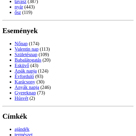
tavasz
(387)
nyár
(443)
ősz
(119)
Események
Nőnap
(174)
Valentin nap
(113)
Születésnap
(109)
Babalátogatás
(20)
Esküvő
(43)
Apák napja
(124)
Évforduló
(93)
Karácsony
(30)
Anyák napja
(246)
Gyereknap
(73)
Húsvét
(2)
Címkék
ajándék
természet