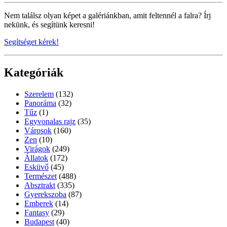
Nem találsz olyan képet a galériánkban, amit feltennél a falra? Írj
nekünk, és segítünk keresni!
Segítséget kérek!
Kategóriák
Szerelem
(132)
Panoráma
(32)
Tűz
(1)
Egyvonalas rajz
(35)
Városok
(160)
Zen
(10)
Virágok
(249)
Állatok
(172)
Esküvő
(45)
Természet
(488)
Absztrakt
(335)
Gyerekszoba
(87)
Emberek
(14)
Fantasy
(29)
Budapest
(40)