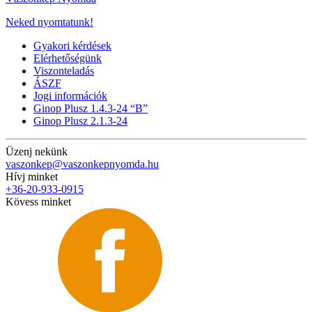
Neked nyomtatunk!
Gyakori kérdések
Elérhetőségünk
Viszonteladás
ÁSZF
Jogi információk
Ginop Plusz 1.4.3-24 “B”
Ginop Plusz 2.1.3-24
Üzenj nekünk
vaszonkep@vaszonkepnyomda.hu
Hívj minket
+36-20-933-0915
Kövess minket