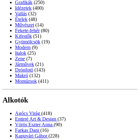
Grafikák
(250)
Idézetek
(400)
Vallás
(32)
Ételek
(48)
Művészet
(14)
Fekete-fehér
(80)
Kifestők
(51)
Gyümölcsök
(19)
Modern
(9)
Italok
(25)
Zene
(7)
Járművek
(21)
Drónfotó
(143)
Makró
(132)
Montázsok
(411)
Alkotók
Agócs Virág
(418)
Entirrè Art & Design
(37)
Vörös Eszter Anna
(90)
Farkas Dani
(16)
Kapuvári Gábor
(228)