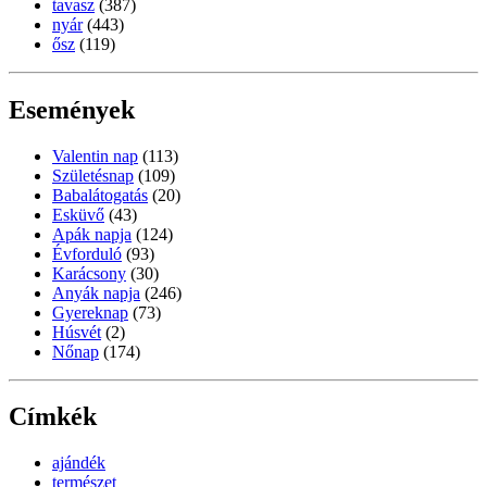
tavasz
(387)
nyár
(443)
ősz
(119)
Események
Valentin nap
(113)
Születésnap
(109)
Babalátogatás
(20)
Esküvő
(43)
Apák napja
(124)
Évforduló
(93)
Karácsony
(30)
Anyák napja
(246)
Gyereknap
(73)
Húsvét
(2)
Nőnap
(174)
Címkék
ajándék
természet