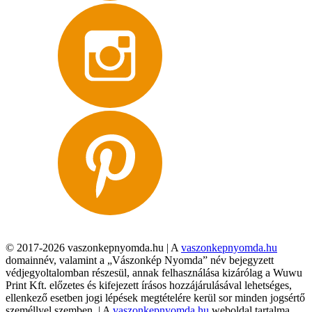
© 2017-2026 vaszonkepnyomda.hu | A
vaszonkepnyomda.hu
domainnév, valamint a „Vászonkép Nyomda” név bejegyzett
védjegyoltalomban részesül, annak felhasználása kizárólag a Wuwu
Print Kft. előzetes és kifejezett írásos hozzájárulásával lehetséges,
ellenkező esetben jogi lépések megtételére kerül sor minden jogsértő
személlyel szemben. | A
vaszonkepnyomda.hu
weboldal tartalma