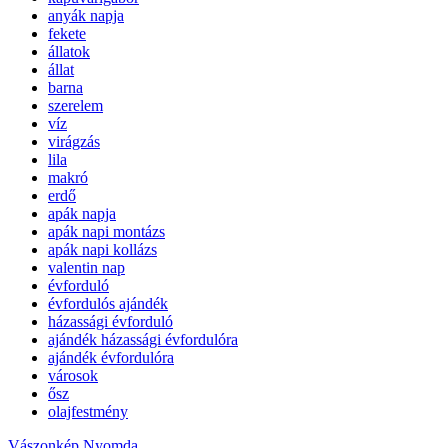
anyák napja
fekete
állatok
állat
barna
szerelem
víz
virágzás
lila
makró
erdő
apák napja
apák napi montázs
apák napi kollázs
valentin nap
évforduló
évfordulós ajándék
házassági évforduló
ajándék házassági évfordulóra
ajándék évfordulóra
városok
ősz
olajfestmény
Vászonkép Nyomda