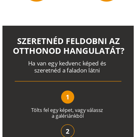
SZERETNÉD FELDOBNI AZ
OTTHONOD HANGULATÁT?
H
a
v
a
n
e
g
y
k
e
d
v
e
n
c
k
é
p
e
d
é
s
s
z
e
r
e
t
n
é
d a
f
a
l
a
d
o
n
l
á
t
n
i
1
T
ö
l
t
s
f
e
l
e
g
y
k
é
pe
t
,
v
a
g
y
v
á
l
a
ss
z
a
g
a
lé
r
i
án
k
b
ó
l
2