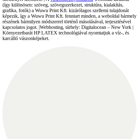
(így különösen: szöveg, szövegszerkezet, struktúra, kialakítás,
grafika, fotók) a Wuwu Print Kft. kizárólagos szellemi tulajdonát
képezik, így a Wuwu Print Kft. fenntart minden, a weboldal bármely
részének bármilyen módszerrel történő másolásával, terjesztésével
kapcsolatos jogot. |Webhosting, tárhely: Digitalocean – New York |
Környezetbarát HP LATEX technológiával nyomtatjuk a víz-, és
karcálló vászonképeket.