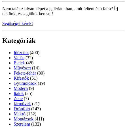
Nem találsz olyan képet a galériánkban, amit feltennél a falra? Írj
nekünk, és segítünk keresni!
Segítséget kérek!
Kategóriák
Idézetek
(400)
Vallás
(32)
Ételek
(48)
Művészet
(14)
Fekete-fehér
(80)
Kifestők
(51)
Gyümölcsök
(19)
Modern
(9)
Italok
(25)
Zene
(7)
Járművek
(21)
Drónfotó
(143)
Makró
(132)
Montázsok
(411)
Szerelem
(132)