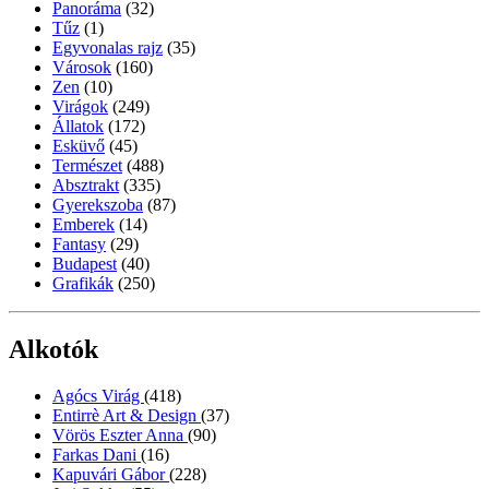
Panoráma
(32)
Tűz
(1)
Egyvonalas rajz
(35)
Városok
(160)
Zen
(10)
Virágok
(249)
Állatok
(172)
Esküvő
(45)
Természet
(488)
Absztrakt
(335)
Gyerekszoba
(87)
Emberek
(14)
Fantasy
(29)
Budapest
(40)
Grafikák
(250)
Alkotók
Agócs Virág
(418)
Entirrè Art & Design
(37)
Vörös Eszter Anna
(90)
Farkas Dani
(16)
Kapuvári Gábor
(228)