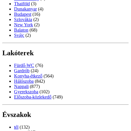
Thaiföld
(3)
Dunakanyar
(4)
Budapest
(16)
Szlovákia
(2)
New York
(2)
Balaton
(68)
Svájc
(2)
Lakóterek
Fürdő-WC
(76)
Gardrób
(24)
Konyha-étkező
(564)
Hálószoba
(842)
Nappali
(877)
Gyerekszoba
(102)
Előszoba-közlekedő
(749)
Évszakok
tél
(132)