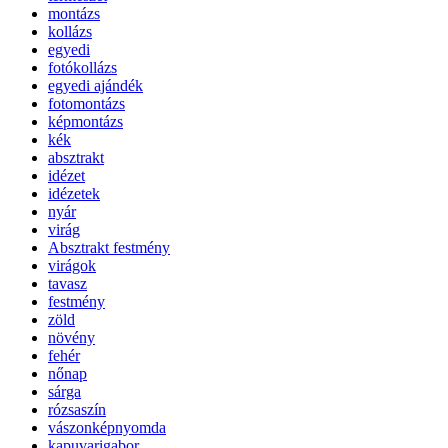
montázs
kollázs
egyedi
fotókollázs
egyedi ajándék
fotomontázs
képmontázs
kék
absztrakt
idézet
idézetek
nyár
virág
Absztrakt festmény
virágok
tavasz
festmény
zöld
növény
fehér
nőnap
sárga
rózsaszín
vászonképnyomda
kapuvarigabor