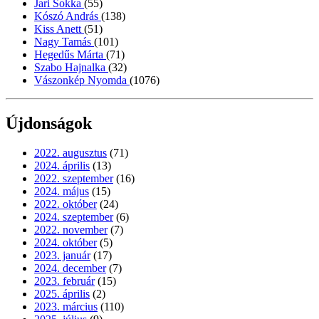
Jari Sokka
(55)
Kószó András
(138)
Kiss Anett
(51)
Nagy Tamás
(101)
Hegedűs Márta
(71)
Szabo Hajnalka
(32)
Vászonkép Nyomda
(1076)
Újdonságok
2022. augusztus
(71)
2024. április
(13)
2022. szeptember
(16)
2024. május
(15)
2022. október
(24)
2024. szeptember
(6)
2022. november
(7)
2024. október
(5)
2023. január
(17)
2024. december
(7)
2023. február
(15)
2025. április
(2)
2023. március
(110)