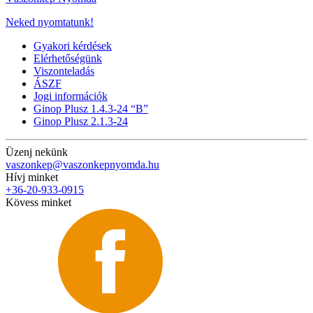
Neked nyomtatunk!
Gyakori kérdések
Elérhetőségünk
Viszonteladás
ÁSZF
Jogi információk
Ginop Plusz 1.4.3-24 “B”
Ginop Plusz 2.1.3-24
Üzenj nekünk
vaszonkep@vaszonkepnyomda.hu
Hívj minket
+36-20-933-0915
Kövess minket