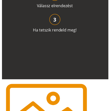
V
á
l
a
ss
z
e
l
r
e
n
d
e
z
é
s
t
3
H
a
t
e
t
s
z
i
k
r
e
n
d
el
d
m
e
g
!