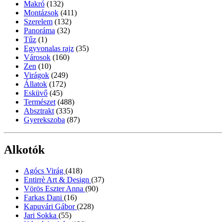
Makró
(132)
Montázsok
(411)
Szerelem
(132)
Panoráma
(32)
Tűz
(1)
Egyvonalas rajz
(35)
Városok
(160)
Zen
(10)
Virágok
(249)
Állatok
(172)
Esküvő
(45)
Természet
(488)
Absztrakt
(335)
Gyerekszoba
(87)
Alkotók
Agócs Virág
(418)
Entirrè Art & Design
(37)
Vörös Eszter Anna
(90)
Farkas Dani
(16)
Kapuvári Gábor
(228)
Jari Sokka
(55)