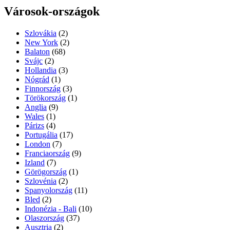
Városok-országok
Szlovákia
(2)
New York
(2)
Balaton
(68)
Svájc
(2)
Hollandia
(3)
Nógrád
(1)
Finnország
(3)
Törökország
(1)
Anglia
(9)
Wales
(1)
Párizs
(4)
Portugália
(17)
London
(7)
Franciaország
(9)
Izland
(7)
Görögország
(1)
Szlovénia
(2)
Spanyolország
(11)
Bled
(2)
Indonézia - Bali
(10)
Olaszország
(37)
Ausztria
(2)