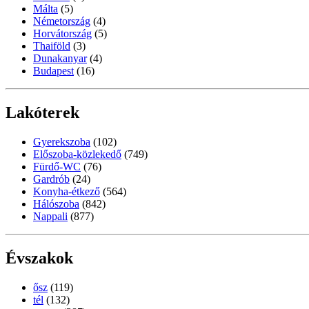
Málta
(5)
Németország
(4)
Horvátország
(5)
Thaiföld
(3)
Dunakanyar
(4)
Budapest
(16)
Lakóterek
Gyerekszoba
(102)
Előszoba-közlekedő
(749)
Fürdő-WC
(76)
Gardrób
(24)
Konyha-étkező
(564)
Hálószoba
(842)
Nappali
(877)
Évszakok
ősz
(119)
tél
(132)