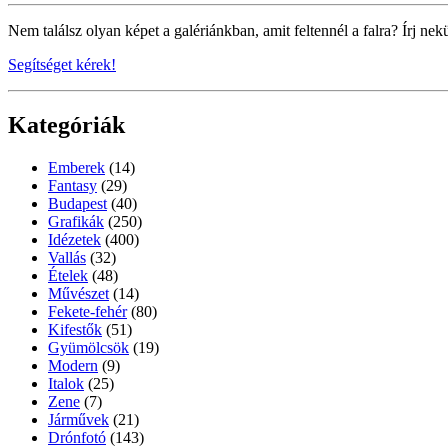
Nem találsz olyan képet a galériánkban, amit feltennél a falra? Írj nek
Segítséget kérek!
Kategóriák
Emberek
(14)
Fantasy
(29)
Budapest
(40)
Grafikák
(250)
Idézetek
(400)
Vallás
(32)
Ételek
(48)
Művészet
(14)
Fekete-fehér
(80)
Kifestők
(51)
Gyümölcsök
(19)
Modern
(9)
Italok
(25)
Zene
(7)
Járművek
(21)
Drónfotó
(143)