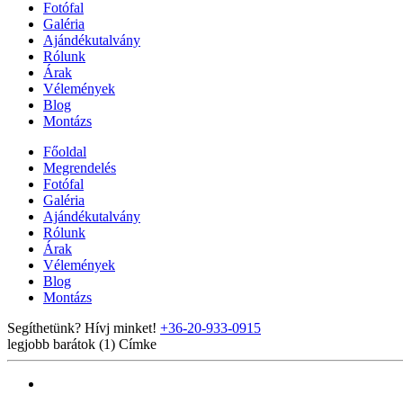
Fotófal
Galéria
Ajándékutalvány
Rólunk
Árak
Vélemények
Blog
Montázs
Főoldal
Megrendelés
Fotófal
Galéria
Ajándékutalvány
Rólunk
Árak
Vélemények
Blog
Montázs
Segíthetünk? Hívj minket!
+36-20-933-0915
legjobb barátok (1)
Címke