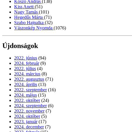
Kószó András
(138)
Kiss Anett
(51)
Nagy Tamás
(101)
Hegedűs Márta
(71)
Szabo Hajnalka
(32)
Vászonkép Nyomda
(1076)
Újdonságok
2022. június
(94)
2024. február
(9)
2022. július
(4)
2024. március
(8)
2022. augusztus
(71)
2024. április
(13)
2022. szeptember
(16)
2024. május
(15)
2022. október
(24)
2024. szeptember
(6)
2022. november
(7)
2024. október
(5)
2023. január
(17)
2024. december
(7)