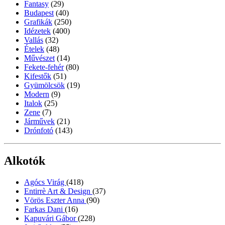
Fantasy
(29)
Budapest
(40)
Grafikák
(250)
Idézetek
(400)
Vallás
(32)
Ételek
(48)
Művészet
(14)
Fekete-fehér
(80)
Kifestők
(51)
Gyümölcsök
(19)
Modern
(9)
Italok
(25)
Zene
(7)
Járművek
(21)
Drónfotó
(143)
Alkotók
Agócs Virág
(418)
Entirrè Art & Design
(37)
Vörös Eszter Anna
(90)
Farkas Dani
(16)
Kapuvári Gábor
(228)