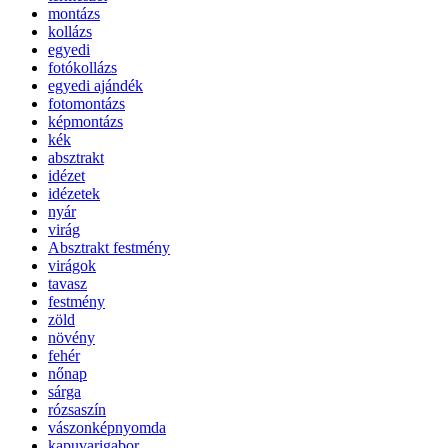
montázs
kollázs
egyedi
fotókollázs
egyedi ajándék
fotomontázs
képmontázs
kék
absztrakt
idézet
idézetek
nyár
virág
Absztrakt festmény
virágok
tavasz
festmény
zöld
növény
fehér
nőnap
sárga
rózsaszín
vászonképnyomda
kapuvarigabor