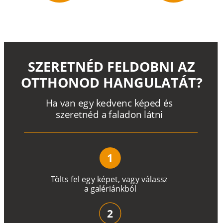
SZERETNÉD FELDOBNI AZ
OTTHONOD HANGULATÁT?
H
a
v
a
n
e
g
y
k
e
d
v
e
n
c
k
é
p
e
d
é
s
s
z
e
r
e
t
n
é
d a
f
a
l
a
d
o
n
l
á
t
n
i
1
T
ö
l
t
s
f
e
l
e
g
y
k
é
pe
t
,
v
a
g
y
v
á
l
a
ss
z
a
g
a
lé
r
i
án
k
b
ó
l
2