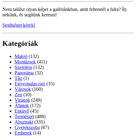
Nem találsz olyan képet a galériánkban, amit feltennél a falra? Írj
nekünk, és segítünk keresni!
Segítséget kérek!
Kategóriák
Makró
(132)
Montázsok
(411)
Szerelem
(132)
Panoráma
(32)
Tűz
(1)
Egyvonalas rajz
(35)
Városok
(160)
Zen
(10)
Virágok
(249)
Állatok
(172)
Esküvő
(45)
Természet
(488)
Absztrakt
(335)
Gyerekszoba
(87)
Emberek
(14)