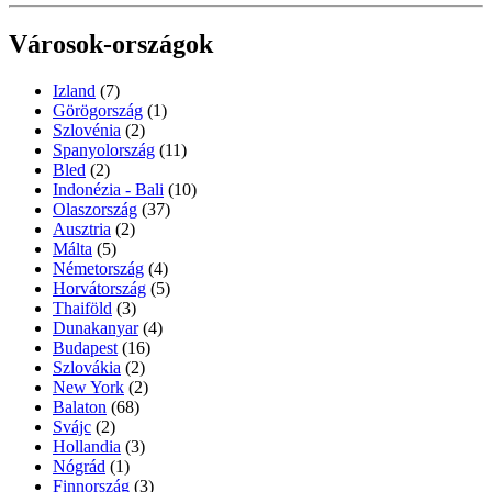
Városok-országok
Izland
(7)
Görögország
(1)
Szlovénia
(2)
Spanyolország
(11)
Bled
(2)
Indonézia - Bali
(10)
Olaszország
(37)
Ausztria
(2)
Málta
(5)
Németország
(4)
Horvátország
(5)
Thaiföld
(3)
Dunakanyar
(4)
Budapest
(16)
Szlovákia
(2)
New York
(2)
Balaton
(68)
Svájc
(2)
Hollandia
(3)
Nógrád
(1)
Finnország
(3)