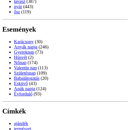
tavasz
(387)
nyár
(443)
ősz
(119)
Események
Karácsony
(30)
Anyák napja
(246)
Gyereknap
(73)
Húsvét
(2)
Nőnap
(174)
Valentin nap
(113)
Születésnap
(109)
Babalátogatás
(20)
Esküvő
(43)
Apák napja
(124)
Évforduló
(93)
Címkék
ajándék
természet