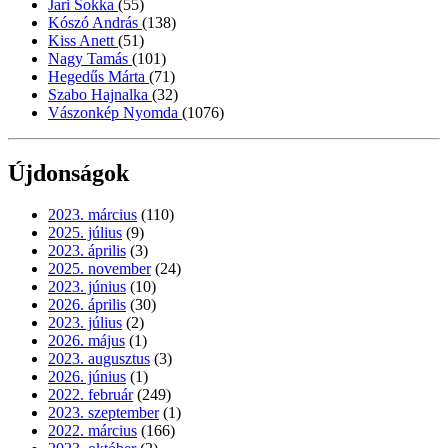
Jari Sokka
(55)
Kószó András
(138)
Kiss Anett
(51)
Nagy Tamás
(101)
Hegedűs Márta
(71)
Szabo Hajnalka
(32)
Vászonkép Nyomda
(1076)
Újdonságok
2023. március
(110)
2025. július
(9)
2023. április
(3)
2025. november
(24)
2023. június
(10)
2026. április
(30)
2023. július
(2)
2026. május
(1)
2023. augusztus
(3)
2026. június
(1)
2022. február
(249)
2023. szeptember
(1)
2022. március
(166)