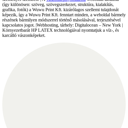
(így különösen: szöveg, szövegszerkezet, struktúra, kialakítás,
grafika, fotók) a Wuwu Print Kft. kizárólagos szellemi tulajdonát
képezik, így a Wuwu Print Kft. fenntart minden, a weboldal bármely
részének bármilyen módszerrel történő másolásával, terjesztésével
kapcsolatos jogot. |Webhosting, tárhely: Digitalocean – New York |
Környezetbarát HP LATEX technológiával nyomtatjuk a víz-, és
karcálló vászonképeket.