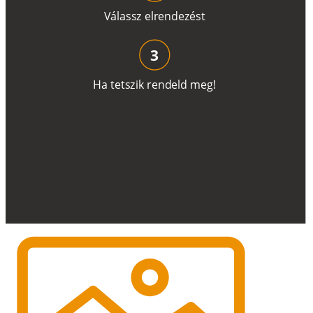
V
á
l
a
ss
z
e
l
r
e
n
d
e
z
é
s
t
3
H
a
t
e
t
s
z
i
k
r
e
n
d
el
d
m
e
g
!