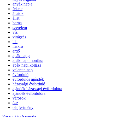
anyák napja
fekete
állatok
állat
barna
szerelem
víz
virágzás
lila
makró
erdő
apák napja
apák napi montázs
apák napi kollázs
valentin nap
évforduló
évfordulós ajándék
házassági évforduló
ajándék házassági évfordulóra
ajándék évfordulóra
városok
ősz
olajfestmény
Vászonkép Nyomda