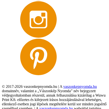
© 2017-2026 vaszonkepnyomda.hu | A
vaszonkepnyomda.hu
domainnév, valamint a „Vászonkép Nyomda” név bejegyzett
védjegyoltalomban részesül, annak felhasználása kizárólag a Wuwu
Print Kft. előzetes és kifejezett írásos hozzájárulásával lehetséges,
ellenkező esetben jogi lépések megtételére kerül sor minden jogsértő
személlyel szemben. | A
vaszonkepnyomda.hu
weboldal tartalma