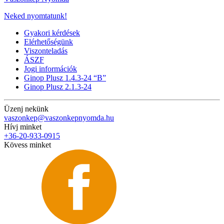
Neked nyomtatunk!
Gyakori kérdések
Elérhetőségünk
Viszonteladás
ÁSZF
Jogi információk
Ginop Plusz 1.4.3-24 “B”
Ginop Plusz 2.1.3-24
Üzenj nekünk
vaszonkep@vaszonkepnyomda.hu
Hívj minket
+36-20-933-0915
Kövess minket