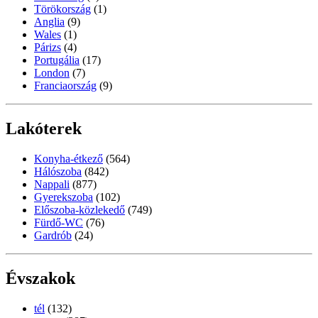
Törökország
(1)
Anglia
(9)
Wales
(1)
Párizs
(4)
Portugália
(17)
London
(7)
Franciaország
(9)
Lakóterek
Konyha-étkező
(564)
Hálószoba
(842)
Nappali
(877)
Gyerekszoba
(102)
Előszoba-közlekedő
(749)
Fürdő-WC
(76)
Gardrób
(24)
Évszakok
tél
(132)