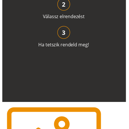
2
V
á
l
a
ss
z
e
l
r
e
n
d
e
z
é
s
t
3
H
a
t
e
t
s
z
i
k
r
e
n
d
el
d
m
e
g
!