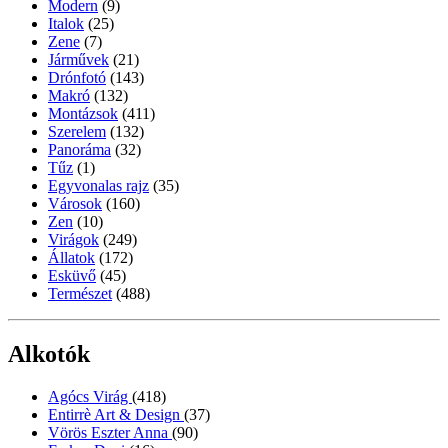
Modern
(9)
Italok
(25)
Zene
(7)
Járművek
(21)
Drónfotó
(143)
Makró
(132)
Montázsok
(411)
Szerelem
(132)
Panoráma
(32)
Tűz
(1)
Egyvonalas rajz
(35)
Városok
(160)
Zen
(10)
Virágok
(249)
Állatok
(172)
Esküvő
(45)
Természet
(488)
Alkotók
Agócs Virág
(418)
Entirrè Art & Design
(37)
Vörös Eszter Anna
(90)