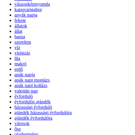
vászonképnyomda
kapuvarigabor
anyák napja
fekete
állatok
állat
barna
szerelem
víz
virágzás
lila
makró
erdő
apák napja
apák napi montázs
apák napi kollázs
valentin nap
évforduló
évfordulós ajándék
házassági évforduló
ajándék házassági évfordulóra
ajándék évfordulóra
városok
ősz
olajfestmény