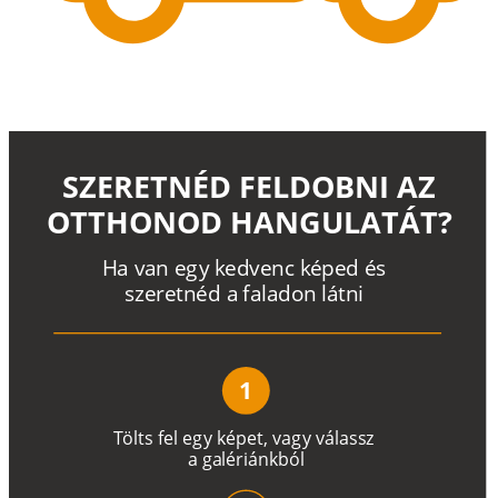
SZERETNÉD FELDOBNI AZ
OTTHONOD HANGULATÁT?
H
a
v
a
n
e
g
y
k
e
d
v
e
n
c
k
é
p
e
d
é
s
s
z
e
r
e
t
n
é
d a
f
a
l
a
d
o
n
l
á
t
n
i
1
T
ö
l
t
s
f
e
l
e
g
y
k
é
pe
t
,
v
a
g
y
v
á
l
a
ss
z
a
g
a
lé
r
i
án
k
b
ó
l