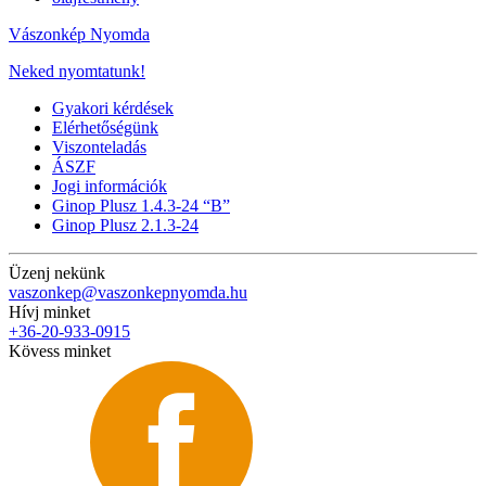
Vászonkép Nyomda
Neked nyomtatunk!
Gyakori kérdések
Elérhetőségünk
Viszonteladás
ÁSZF
Jogi információk
Ginop Plusz 1.4.3-24 “B”
Ginop Plusz 2.1.3-24
Üzenj nekünk
vaszonkep@vaszonkepnyomda.hu
Hívj minket
+36-20-933-0915
Kövess minket