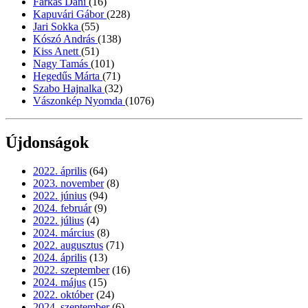
Farkas Dani
(16)
Kapuvári Gábor
(228)
Jari Sokka
(55)
Kószó András
(138)
Kiss Anett
(51)
Nagy Tamás
(101)
Hegedűs Márta
(71)
Szabo Hajnalka
(32)
Vászonkép Nyomda
(1076)
Újdonságok
2022. április
(64)
2023. november
(8)
2022. június
(94)
2024. február
(9)
2022. július
(4)
2024. március
(8)
2022. augusztus
(71)
2024. április
(13)
2022. szeptember
(16)
2024. május
(15)
2022. október
(24)
2024. szeptember
(6)