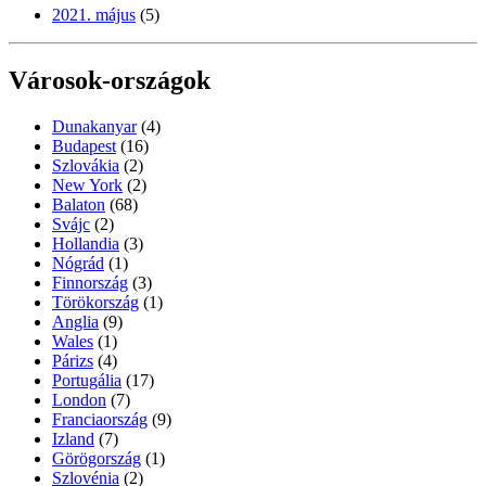
2021. május
(5)
Városok-országok
Dunakanyar
(4)
Budapest
(16)
Szlovákia
(2)
New York
(2)
Balaton
(68)
Svájc
(2)
Hollandia
(3)
Nógrád
(1)
Finnország
(3)
Törökország
(1)
Anglia
(9)
Wales
(1)
Párizs
(4)
Portugália
(17)
London
(7)
Franciaország
(9)
Izland
(7)
Görögország
(1)
Szlovénia
(2)