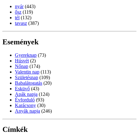
nyár
(443)
ősz
(119)
tél
(132)
tavasz
(387)
Események
Gyereknap
(73)
Húsvét
(2)
Nőnap
(174)
Valentin nap
(113)
Születésnap
(109)
Babalátogatás
(20)
Esküvő
(43)
Apák napja
(124)
Évforduló
(93)
Karácsony
(30)
Anyák napja
(246)
Címkék