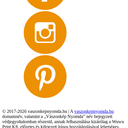
© 2017-2026 vaszonkepnyomda.hu | A
vaszonkepnyomda.hu
domainnév, valamint a „Vászonkép Nyomda” név bejegyzett
védjegyoltalomban részesül, annak felhasználása kizárólag a Wuwu
Print Kft. előzetes és kifejezett írásos hozzájárulásával lehetséges,