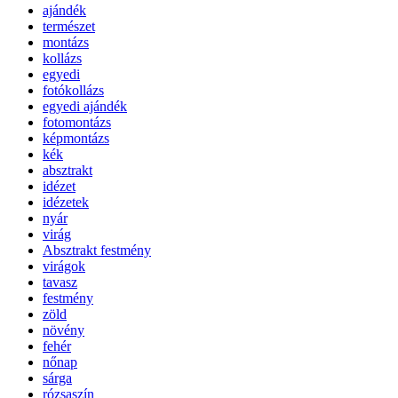
ajándék
természet
montázs
kollázs
egyedi
fotókollázs
egyedi ajándék
fotomontázs
képmontázs
kék
absztrakt
idézet
idézetek
nyár
virág
Absztrakt festmény
virágok
tavasz
festmény
zöld
növény
fehér
nőnap
sárga
rózsaszín