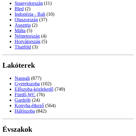
Spanyolország
(11)
Bled
(2)
Indonézia - Bali
(10)
Olaszország
(37)
Ausztria
(2)
Málta
(5)
Németország
(4)
Horvátország
(5)
Thaiföld
(3)
Lakóterek
Nappali
(877)
Gyerekszoba
(102)
Előszoba-közlekedő
(749)
Fürdő-WC
(76)
Gardrób
(24)
Konyha-étkező
(564)
Hálószoba
(842)
Évszakok