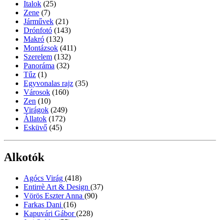
Italok
(25)
Zene
(7)
Járművek
(21)
Drónfotó
(143)
Makró
(132)
Montázsok
(411)
Szerelem
(132)
Panoráma
(32)
Tűz
(1)
Egyvonalas rajz
(35)
Városok
(160)
Zen
(10)
Virágok
(249)
Állatok
(172)
Esküvő
(45)
Alkotók
Agócs Virág
(418)
Entirrè Art & Design
(37)
Vörös Eszter Anna
(90)
Farkas Dani
(16)
Kapuvári Gábor
(228)