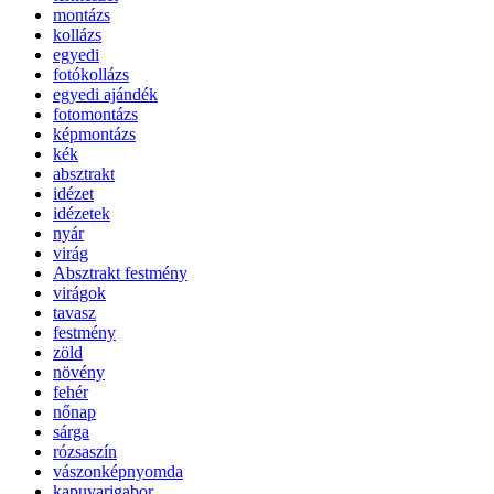
montázs
kollázs
egyedi
fotókollázs
egyedi ajándék
fotomontázs
képmontázs
kék
absztrakt
idézet
idézetek
nyár
virág
Absztrakt festmény
virágok
tavasz
festmény
zöld
növény
fehér
nőnap
sárga
rózsaszín
vászonképnyomda
kapuvarigabor