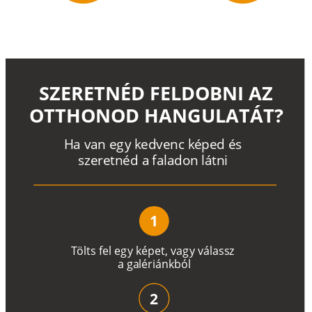
SZERETNÉD FELDOBNI AZ
OTTHONOD HANGULATÁT?
H
a
v
a
n
e
g
y
k
e
d
v
e
n
c
k
é
p
e
d
é
s
s
z
e
r
e
t
n
é
d a
f
a
l
a
d
o
n
l
á
t
n
i
1
T
ö
l
t
s
f
e
l
e
g
y
k
é
pe
t
,
v
a
g
y
v
á
l
a
ss
z
a
g
a
lé
r
i
án
k
b
ó
l
2