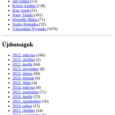
Jari Sokka
(55)
Kószó András
(138)
Kiss Anett
(51)
Nagy Tamás
(101)
Hegedűs Márta
(71)
Szabo Hajnalka
(32)
Vászonkép Nyomda
(1076)
Újdonságok
2022. március
(166)
2023. október
(2)
2022. április
(64)
2023. november
(8)
2022. június
(94)
2024. február
(9)
2022. július
(4)
2024. március
(8)
2022. augusztus
(71)
2024. április
(13)
2022. szeptember
(16)
2024. május
(15)
2022. október
(24)