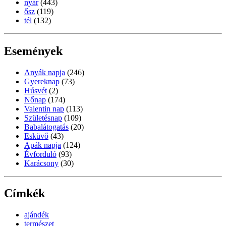
nyár
(443)
ősz
(119)
tél
(132)
Események
Anyák napja
(246)
Gyereknap
(73)
Húsvét
(2)
Nőnap
(174)
Valentin nap
(113)
Születésnap
(109)
Babalátogatás
(20)
Esküvő
(43)
Apák napja
(124)
Évforduló
(93)
Karácsony
(30)
Címkék
ajándék
természet