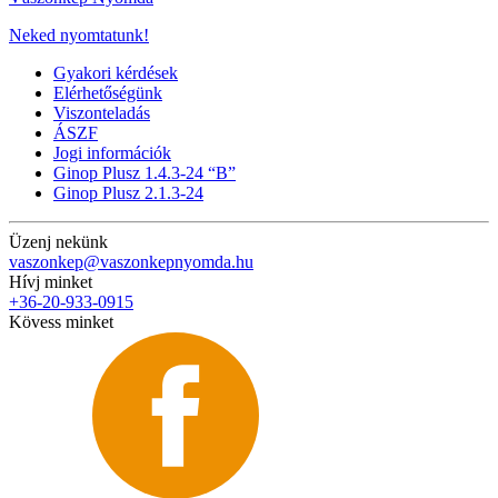
Neked nyomtatunk!
Gyakori kérdések
Elérhetőségünk
Viszonteladás
ÁSZF
Jogi információk
Ginop Plusz 1.4.3-24 “B”
Ginop Plusz 2.1.3-24
Üzenj nekünk
vaszonkep@vaszonkepnyomda.hu
Hívj minket
+36-20-933-0915
Kövess minket