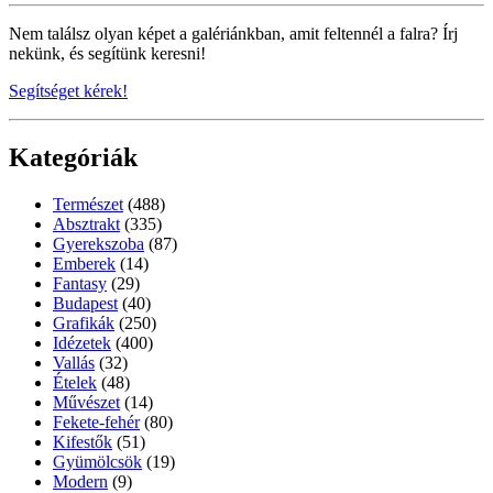
Nem találsz olyan képet a galériánkban, amit feltennél a falra? Írj
nekünk, és segítünk keresni!
Segítséget kérek!
Kategóriák
Természet
(488)
Absztrakt
(335)
Gyerekszoba
(87)
Emberek
(14)
Fantasy
(29)
Budapest
(40)
Grafikák
(250)
Idézetek
(400)
Vallás
(32)
Ételek
(48)
Művészet
(14)
Fekete-fehér
(80)
Kifestők
(51)
Gyümölcsök
(19)
Modern
(9)