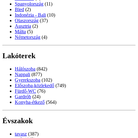
Spanyolország
(11)
Bled
(2)
Indonézia - Bali
(10)
Olaszország
(37)
Ausztria
(2)
Málta
(5)
Németország
(4)
Lakóterek
Hálószoba
(842)
Nappali
(877)
Gyerekszoba
(102)
Előszoba-közlekedő
(749)
Fürdő-WC
(76)
Gardrób
(24)
Konyha-étkező
(564)
Évszakok
tavasz
(387)