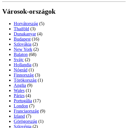
Városok-országok
Horvátország
(5)
Thaiföld
(3)
Dunakanyar
(4)
Budapest
(16)
Szlovákia
(2)
New York
(2)
Balaton
(68)
Svájc
(2)
Hollandia
(3)
Nógrád
(1)
Finnország
(3)
Törökország
(1)
Anglia
(9)
Wales
(1)
Párizs
(4)
Portugália
(17)
London
(7)
Franciaország
(9)
Izland
(7)
Görögország
(1)
Szlovénia
(2)