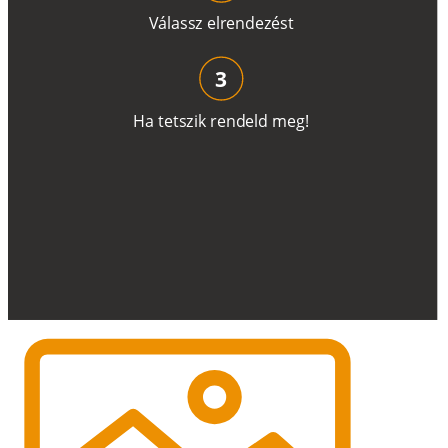
V
á
l
a
ss
z
e
l
r
e
n
d
e
z
é
s
t
3
H
a
t
e
t
s
z
i
k
r
e
n
d
el
d
m
e
g
!