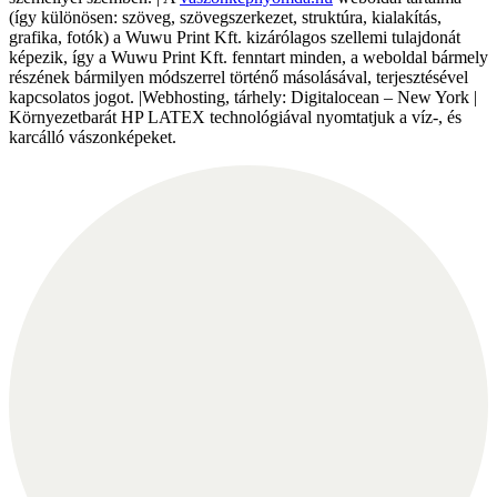
(így különösen: szöveg, szövegszerkezet, struktúra, kialakítás,
grafika, fotók) a Wuwu Print Kft. kizárólagos szellemi tulajdonát
képezik, így a Wuwu Print Kft. fenntart minden, a weboldal bármely
részének bármilyen módszerrel történő másolásával, terjesztésével
kapcsolatos jogot. |Webhosting, tárhely: Digitalocean – New York |
Környezetbarát HP LATEX technológiával nyomtatjuk a víz-, és
karcálló vászonképeket.