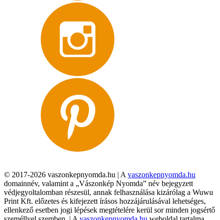
© 2017-2026 vaszonkepnyomda.hu | A
vaszonkepnyomda.hu
domainnév, valamint a „Vászonkép Nyomda” név bejegyzett
védjegyoltalomban részesül, annak felhasználása kizárólag a Wuwu
Print Kft. előzetes és kifejezett írásos hozzájárulásával lehetséges,
ellenkező esetben jogi lépések megtételére kerül sor minden jogsértő
személlyel szemben. | A
vaszonkepnyomda.hu
weboldal tartalma