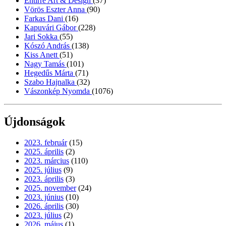
Entirrè Art & Design
(37)
Vörös Eszter Anna
(90)
Farkas Dani
(16)
Kapuvári Gábor
(228)
Jari Sokka
(55)
Kószó András
(138)
Kiss Anett
(51)
Nagy Tamás
(101)
Hegedűs Márta
(71)
Szabo Hajnalka
(32)
Vászonkép Nyomda
(1076)
Újdonságok
2023. február
(15)
2025. április
(2)
2023. március
(110)
2025. július
(9)
2023. április
(3)
2025. november
(24)
2023. június
(10)
2026. április
(30)
2023. július
(2)
2026. május
(1)