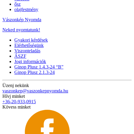
ősz
olajfestmény
Vászonkép Nyomda
Neked nyomtatunk!
Gyakori kérdések
Elérhetőségünk
Viszonteladás
ÁSZF
Jogi információk
Ginop Plusz 1.4.3-24 “B”
Ginop Plusz 2.1.3-24
Üzenj nekünk
vaszonkep@vaszonkepnyomda.hu
Hívj minket
+36-20-933-0915
Kövess minket