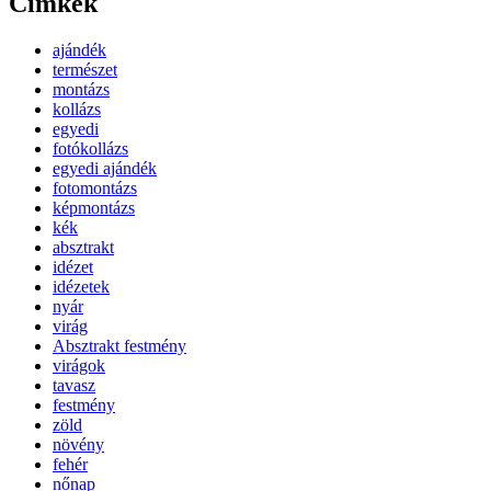
Címkék
ajándék
természet
montázs
kollázs
egyedi
fotókollázs
egyedi ajándék
fotomontázs
képmontázs
kék
absztrakt
idézet
idézetek
nyár
virág
Absztrakt festmény
virágok
tavasz
festmény
zöld
növény
fehér
nőnap