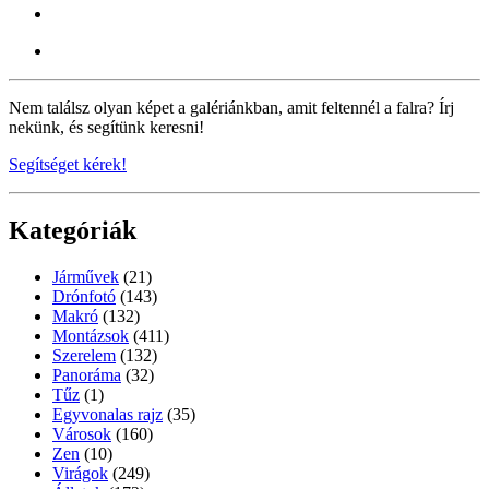
Nem találsz olyan képet a galériánkban, amit feltennél a falra? Írj
nekünk, és segítünk keresni!
Segítséget kérek!
Kategóriák
Járművek
(21)
Drónfotó
(143)
Makró
(132)
Montázsok
(411)
Szerelem
(132)
Panoráma
(32)
Tűz
(1)
Egyvonalas rajz
(35)
Városok
(160)
Zen
(10)
Virágok
(249)