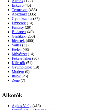
Állatok
(172)
Esküvő
(45)
Természet
(488)
Absztrakt
(335)
Gyerekszoba
(87)
Emberek
(14)
Fantasy
(29)
Budapest
(40)
Grafikák
(250)
Idézetek
(400)
Vallás
(32)
Ételek
(48)
Művészet
(14)
Fekete-fehér
(80)
Kifestők
(51)
Gyümölcsök
(19)
Modern
(9)
Italok
(25)
Zene
(7)
Alkotók
Agócs Virág
(418)