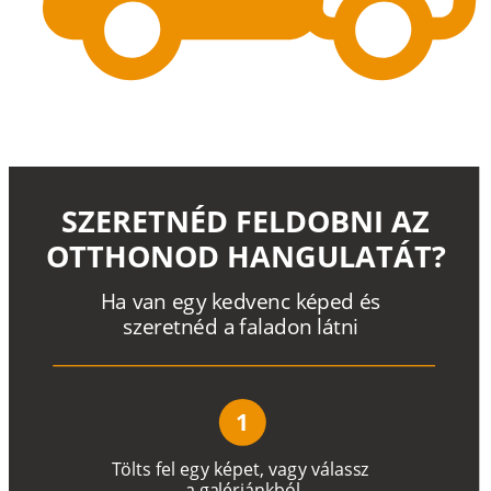
SZERETNÉD FELDOBNI AZ
OTTHONOD HANGULATÁT?
H
a
v
a
n
e
g
y
k
e
d
v
e
n
c
k
é
p
e
d
é
s
s
z
e
r
e
t
n
é
d a
f
a
l
a
d
o
n
l
á
t
n
i
1
T
ö
l
t
s
f
e
l
e
g
y
k
é
pe
t
,
v
a
g
y
v
á
l
a
ss
z
a
g
a
lé
r
i
án
k
b
ó
l