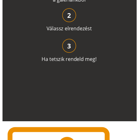
2
V
á
l
a
ss
z
e
l
r
e
n
d
e
z
é
s
t
3
H
a
t
e
t
s
z
i
k
r
e
n
d
el
d
m
e
g
!