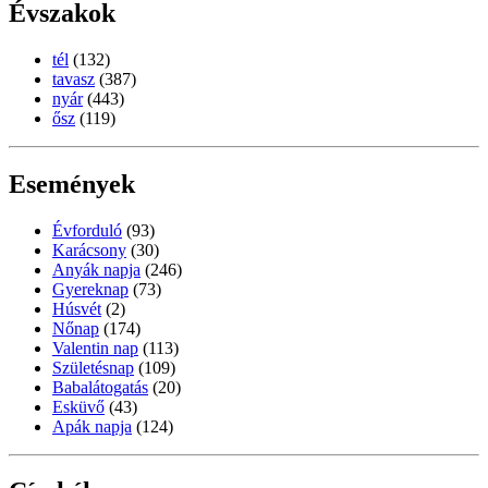
Évszakok
tél
(132)
tavasz
(387)
nyár
(443)
ősz
(119)
Események
Évforduló
(93)
Karácsony
(30)
Anyák napja
(246)
Gyereknap
(73)
Húsvét
(2)
Nőnap
(174)
Valentin nap
(113)
Születésnap
(109)
Babalátogatás
(20)
Esküvő
(43)
Apák napja
(124)