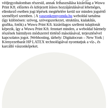
védjegyoltalomban részesül, annak felhasználása kizárólag a Wuwu
Print Kft. előzetes és kifejezett írásos hozzájárulásával lehetséges,
ellenkező esetben jogi lépések megtételére kerül sor minden jogsértő
személlyel szemben. | A
vaszonkepnyomda.hu
weboldal tartalma
(így különösen: szöveg, szövegszerkezet, struktúra, kialakítás,
grafika, fotók) a Wuwu Print Kft. kizárólagos szellemi tulajdonát
képezik, így a Wuwu Print Kft. fenntart minden, a weboldal bármely
részének bármilyen módszerrel történő másolásával, terjesztésével
kapcsolatos jogot. |Webhosting, tárhely: Digitalocean – New York |
Környezetbarát HP LATEX technológiával nyomtatjuk a víz-, és
karcálló vászonképeket.