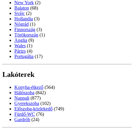
New York
(2)
Balaton
(68)
Svájc
(2)
Hollandia
(3)
Nógrád
(1)
Finnország
(3)
Törökország
(1)
Anglia
(9)
Wales
(1)
Párizs
(4)
Portugália
(17)
Lakóterek
Konyha-étkező
(564)
Hálószoba
(842)
Nappali
(877)
Gyerekszoba
(102)
Előszoba-közlekedő
(749)
Fürdő-WC
(76)
Gardrób
(24)