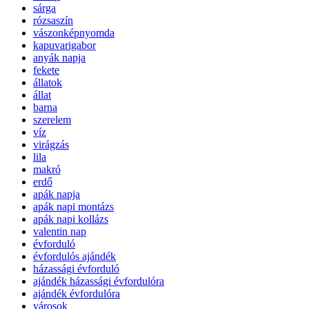
sárga
rózsaszín
vászonképnyomda
kapuvarigabor
anyák napja
fekete
állatok
állat
barna
szerelem
víz
virágzás
lila
makró
erdő
apák napja
apák napi montázs
apák napi kollázs
valentin nap
évforduló
évfordulós ajándék
házassági évforduló
ajándék házassági évfordulóra
ajándék évfordulóra
városok