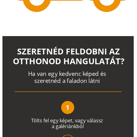
SZERETNÉD FELDOBNI AZ
OTTHONOD HANGULATÁT?
H
a
v
a
n
e
g
y
k
e
d
v
e
n
c
k
é
p
e
d
é
s
s
z
e
r
e
t
n
é
d a
f
a
l
a
d
o
n
l
á
t
n
i
1
T
ö
l
t
s
f
e
l
e
g
y
k
é
pe
t
,
v
a
g
y
v
á
l
a
ss
z
a
g
a
lé
r
i
án
k
b
ó
l