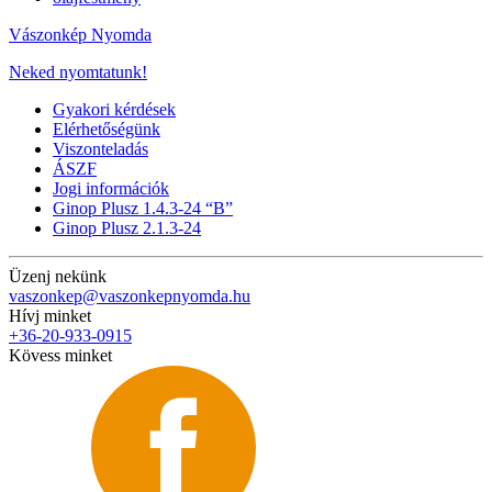
Vászonkép Nyomda
Neked nyomtatunk!
Gyakori kérdések
Elérhetőségünk
Viszonteladás
ÁSZF
Jogi információk
Ginop Plusz 1.4.3-24 “B”
Ginop Plusz 2.1.3-24
Üzenj nekünk
vaszonkep@vaszonkepnyomda.hu
Hívj minket
+36-20-933-0915
Kövess minket