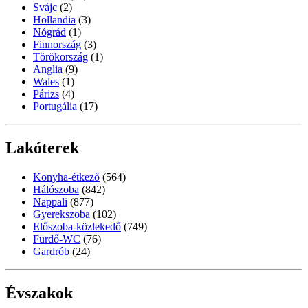
Svájc
(2)
Hollandia
(3)
Nógrád
(1)
Finnország
(3)
Törökország
(1)
Anglia
(9)
Wales
(1)
Párizs
(4)
Portugália
(17)
Lakóterek
Konyha-étkező
(564)
Hálószoba
(842)
Nappali
(877)
Gyerekszoba
(102)
Előszoba-közlekedő
(749)
Fürdő-WC
(76)
Gardrób
(24)
Évszakok