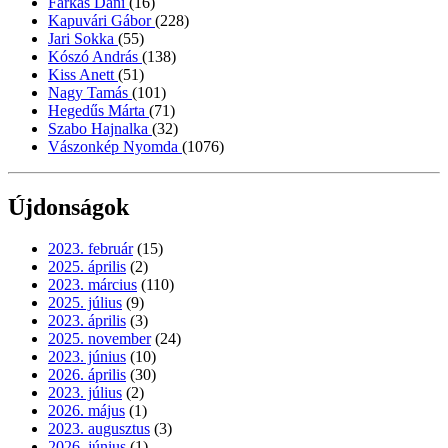
Farkas Dani
(16)
Kapuvári Gábor
(228)
Jari Sokka
(55)
Kószó András
(138)
Kiss Anett
(51)
Nagy Tamás
(101)
Hegedűs Márta
(71)
Szabo Hajnalka
(32)
Vászonkép Nyomda
(1076)
Újdonságok
2023. február
(15)
2025. április
(2)
2023. március
(110)
2025. július
(9)
2023. április
(3)
2025. november
(24)
2023. június
(10)
2026. április
(30)
2023. július
(2)
2026. május
(1)
2023. augusztus
(3)
2026. június
(1)