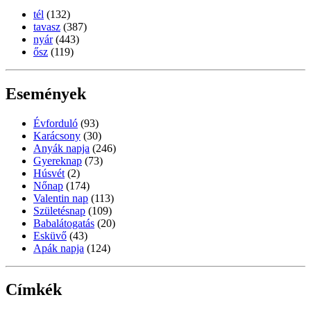
tél
(132)
tavasz
(387)
nyár
(443)
ősz
(119)
Események
Évforduló
(93)
Karácsony
(30)
Anyák napja
(246)
Gyereknap
(73)
Húsvét
(2)
Nőnap
(174)
Valentin nap
(113)
Születésnap
(109)
Babalátogatás
(20)
Esküvő
(43)
Apák napja
(124)
Címkék