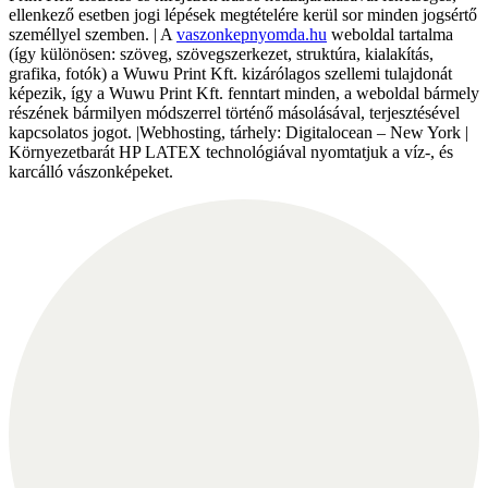
ellenkező esetben jogi lépések megtételére kerül sor minden jogsértő
személlyel szemben. | A
vaszonkepnyomda.hu
weboldal tartalma
(így különösen: szöveg, szövegszerkezet, struktúra, kialakítás,
grafika, fotók) a Wuwu Print Kft. kizárólagos szellemi tulajdonát
képezik, így a Wuwu Print Kft. fenntart minden, a weboldal bármely
részének bármilyen módszerrel történő másolásával, terjesztésével
kapcsolatos jogot. |Webhosting, tárhely: Digitalocean – New York |
Környezetbarát HP LATEX technológiával nyomtatjuk a víz-, és
karcálló vászonképeket.