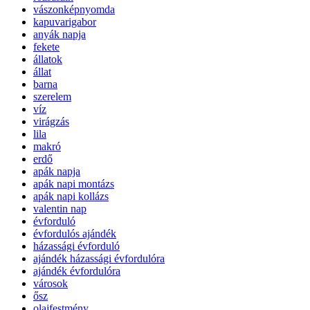
vászonképnyomda
kapuvarigabor
anyák napja
fekete
állatok
állat
barna
szerelem
víz
virágzás
lila
makró
erdő
apák napja
apák napi montázs
apák napi kollázs
valentin nap
évforduló
évfordulós ajándék
házassági évforduló
ajándék házassági évfordulóra
ajándék évfordulóra
városok
ősz
olajfestmény