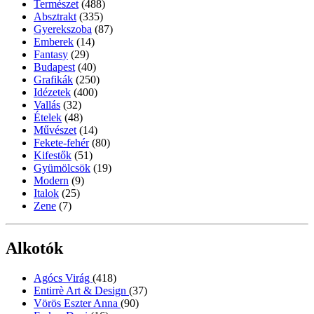
Természet
(488)
Absztrakt
(335)
Gyerekszoba
(87)
Emberek
(14)
Fantasy
(29)
Budapest
(40)
Grafikák
(250)
Idézetek
(400)
Vallás
(32)
Ételek
(48)
Művészet
(14)
Fekete-fehér
(80)
Kifestők
(51)
Gyümölcsök
(19)
Modern
(9)
Italok
(25)
Zene
(7)
Alkotók
Agócs Virág
(418)
Entirrè Art & Design
(37)
Vörös Eszter Anna
(90)