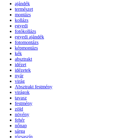
ajándék
természet
montázs
kollázs
egyedi
fotókollázs
egyedi ajándék
fotomontázs
képmontázs
kék
absztrakt
idézet
idézetek
nyár
virág
Absztrakt festmény
virágok
tavasz
festmény
zöld
növény
fehér
nőnap
sárga
rózsaszín