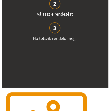
2
V
á
l
a
ss
z
e
l
r
e
n
d
e
z
é
s
t
3
H
a
t
e
t
s
z
i
k
r
e
n
d
el
d
m
e
g
!