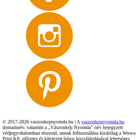
© 2017-2026 vaszonkepnyomda.hu | A
vaszonkepnyomda.hu
domainnév, valamint a „Vászonkép Nyomda” név bejegyzett
védjegyoltalomban részesül, annak felhasználása kizárólag a Wuwu
Print Kft. előzetes és kifejezett írásos hozzájárulásával lehetséges,