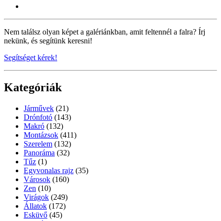
Nem találsz olyan képet a galériánkban, amit feltennél a falra? Írj
nekünk, és segítünk keresni!
Segítséget kérek!
Kategóriák
Járművek
(21)
Drónfotó
(143)
Makró
(132)
Montázsok
(411)
Szerelem
(132)
Panoráma
(32)
Tűz
(1)
Egyvonalas rajz
(35)
Városok
(160)
Zen
(10)
Virágok
(249)
Állatok
(172)
Esküvő
(45)