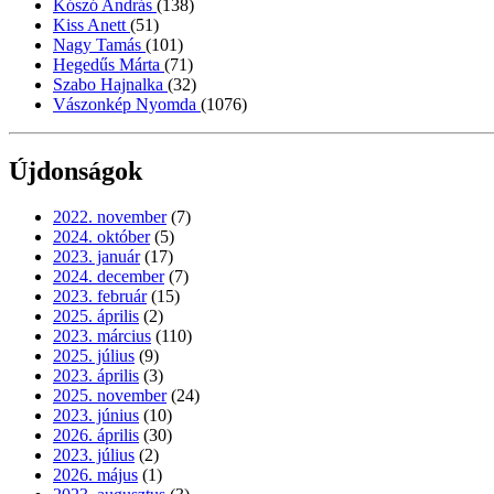
Kószó András
(138)
Kiss Anett
(51)
Nagy Tamás
(101)
Hegedűs Márta
(71)
Szabo Hajnalka
(32)
Vászonkép Nyomda
(1076)
Újdonságok
2022. november
(7)
2024. október
(5)
2023. január
(17)
2024. december
(7)
2023. február
(15)
2025. április
(2)
2023. március
(110)
2025. július
(9)
2023. április
(3)
2025. november
(24)
2023. június
(10)
2026. április
(30)
2023. július
(2)
2026. május
(1)