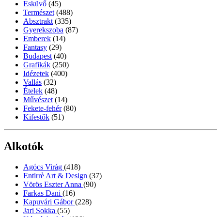
Esküvő
(45)
Természet
(488)
Absztrakt
(335)
Gyerekszoba
(87)
Emberek
(14)
Fantasy
(29)
Budapest
(40)
Grafikák
(250)
Idézetek
(400)
Vallás
(32)
Ételek
(48)
Művészet
(14)
Fekete-fehér
(80)
Kifestők
(51)
Alkotók
Agócs Virág
(418)
Entirrè Art & Design
(37)
Vörös Eszter Anna
(90)
Farkas Dani
(16)
Kapuvári Gábor
(228)
Jari Sokka
(55)