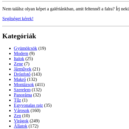
Nem találsz olyan képet a galériánkban, amit feltennél a falra? Írj nek
Segítséget kérek!
Kategóriák
Gyümölcsök
(19)
Modern
(9)
Italok
(25)
Zene
(7)
Járművek
(21)
Drónfotó
(143)
Makró
(132)
Montázsok
(411)
Szerelem
(132)
Panoráma
(32)
Tűz
(1)
Egyvonalas rajz
(35)
Városok
(160)
Zen
(10)
Virágok
(249)
Állatok
(172)