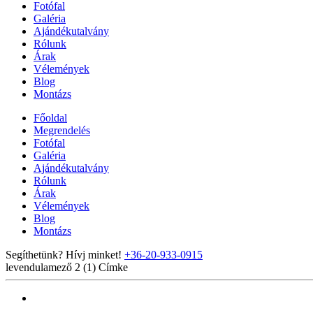
Fotófal
Galéria
Ajándékutalvány
Rólunk
Árak
Vélemények
Blog
Montázs
Főoldal
Megrendelés
Fotófal
Galéria
Ajándékutalvány
Rólunk
Árak
Vélemények
Blog
Montázs
Segíthetünk? Hívj minket!
+36-20-933-0915
levendulamező 2 (1)
Címke