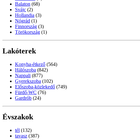
Balaton
(68)
Svájc
(2)
Hollandia
(3)
Nógrád
(1)
Finnország
(3)
Törökország
(1)
Lakóterek
Konyha-étkező
(564)
Hálószoba
(842)
Nappali
(877)
Gyerekszoba
(102)
Előszoba-közlekedő
(749)
Fürdő-WC
(76)
Gardrób
(24)
Évszakok
tél
(132)
tavasz
(387)