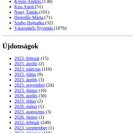
Kószó András
(138)
Kiss Anett
(51)
Nagy Tamás
(101)
Hegedűs Márta
(71)
Szabo Hajnalka
(32)
Vászonkép Nyomda
(1076)
Újdonságok
2023. február
(15)
2025. április
(2)
2023. március
(110)
2025. július
(9)
2023. április
(3)
2025. november
(24)
2023. június
(10)
2026. április
(30)
2023. július
(2)
2026. május
(1)
2023. augusztus
(3)
2026. június
(1)
2022. február
(249)
2023. szeptember
(1)