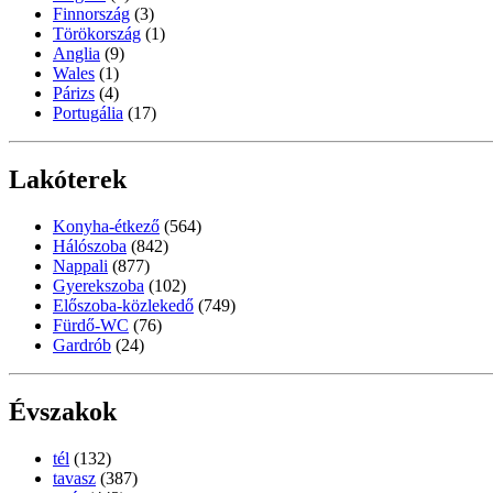
Finnország
(3)
Törökország
(1)
Anglia
(9)
Wales
(1)
Párizs
(4)
Portugália
(17)
Lakóterek
Konyha-étkező
(564)
Hálószoba
(842)
Nappali
(877)
Gyerekszoba
(102)
Előszoba-közlekedő
(749)
Fürdő-WC
(76)
Gardrób
(24)
Évszakok
tél
(132)
tavasz
(387)