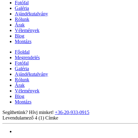
Fotófal
Galéria
Ajándékutalvány
Rólunk
Árak
Vélemények
Blog
Montázs
Főoldal
Megrendelés
Fotófal
Galéria
Ajándékutalvány
Rólunk
Árak
Vélemények
Blog
Montázs
Segíthetünk? Hívj minket!
+36-20-933-0915
Levendulamező 4 (1)
Címke