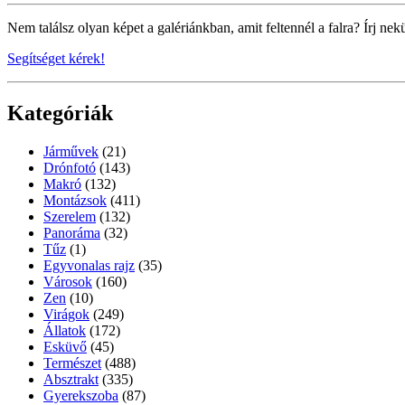
Nem találsz olyan képet a galériánkban, amit feltennél a falra? Írj nek
Segítséget kérek!
Kategóriák
Járművek
(21)
Drónfotó
(143)
Makró
(132)
Montázsok
(411)
Szerelem
(132)
Panoráma
(32)
Tűz
(1)
Egyvonalas rajz
(35)
Városok
(160)
Zen
(10)
Virágok
(249)
Állatok
(172)
Esküvő
(45)
Természet
(488)
Absztrakt
(335)
Gyerekszoba
(87)