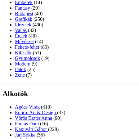
Emberek
(14)
Fantasy
(29)
Budapest
(40)
Grafikák
(250)
Idézetek
(400)
Vallás
(32)
Ételek
(48)
Művészet
(14)
Fekete-fehér
(80)
Kifestők
(51)
Gyümölcsök
(19)
Modern
(9)
Italok
(25)
Zene
(7)
Alkotók
Agócs Virág
(418)
Entirrè Art & Design
(37)
Vörös Eszter Anna
(90)
Farkas Dani
(16)
Kapuvári Gábor
(228)
Jari Sokka
(55)