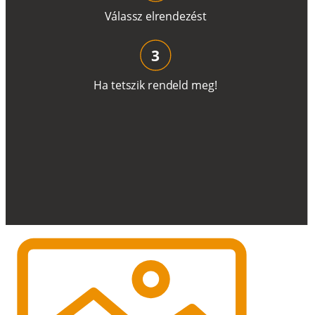
V
á
l
a
ss
z
e
l
r
e
n
d
e
z
é
s
t
3
H
a
t
e
t
s
z
i
k
r
e
n
d
el
d
m
e
g
!