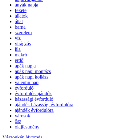
anyák napja
fekete
állatok
állat
barna
szerelem
víz
virágzás
lila
makró
erdő
apák napja
apák napi montázs
apák napi kollázs
valentin nap
évforduló
évfordulós ajándék
házassági évforduló
ajándék házassági évfordulóra
ajándék évfordulóra
városok
ősz
olajfestmény
Vászonkép Nyomda