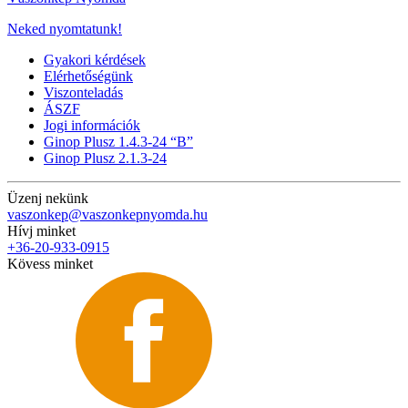
Neked nyomtatunk!
Gyakori kérdések
Elérhetőségünk
Viszonteladás
ÁSZF
Jogi információk
Ginop Plusz 1.4.3-24 “B”
Ginop Plusz 2.1.3-24
Üzenj nekünk
vaszonkep@vaszonkepnyomda.hu
Hívj minket
+36-20-933-0915
Kövess minket