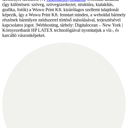
(így különösen: szöveg, szövegszerkezet, struktúra, kialakítás,
grafika, fotók) a Wuwu Print Kft. kizárólagos szellemi tulajdonát
képezik, így a Wuwu Print Kft. fenntart minden, a weboldal bármely
részének bármilyen módszerrel történő másolásával, terjesztésével
kapcsolatos jogot. |Webhosting, tárhely: Digitalocean – New York |
Környezetbarát HP LATEX technológiával nyomtatjuk a víz-, és
karcálló vászonképeket.