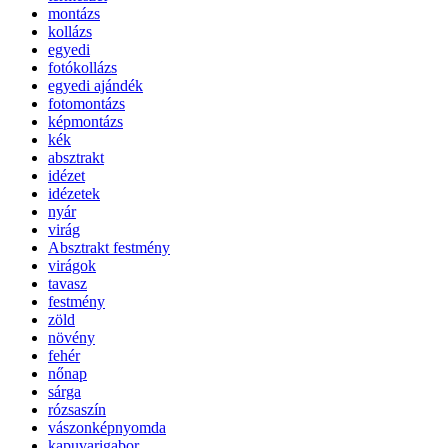
montázs
kollázs
egyedi
fotókollázs
egyedi ajándék
fotomontázs
képmontázs
kék
absztrakt
idézet
idézetek
nyár
virág
Absztrakt festmény
virágok
tavasz
festmény
zöld
növény
fehér
nőnap
sárga
rózsaszín
vászonképnyomda
kapuvarigabor