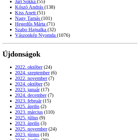
Jari Sokka
(55)
Kószó András
(138)
Kiss Anett
(51)
Nagy Tamás
(101)
Hegedűs Márta
(71)
Szabo Hajnalka
(32)
Vászonkép Nyomda
(1076)
Újdonságok
2022. október
(24)
2024. szeptember
(6)
2022. november
(7)
2024. október
(5)
2023. január
(17)
2024. december
(7)
2023. február
(15)
2025. április
(2)
2023. március
(110)
2025. július
(9)
2023. április
(3)
2025. november
(24)
2023. június
(10)