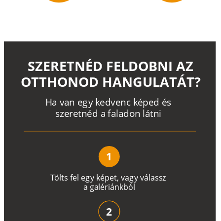
SZERETNÉD FELDOBNI AZ
OTTHONOD HANGULATÁT?
H
a
v
a
n
e
g
y
k
e
d
v
e
n
c
k
é
p
e
d
é
s
s
z
e
r
e
t
n
é
d a
f
a
l
a
d
o
n
l
á
t
n
i
1
T
ö
l
t
s
f
e
l
e
g
y
k
é
pe
t
,
v
a
g
y
v
á
l
a
ss
z
a
g
a
lé
r
i
án
k
b
ó
l
2