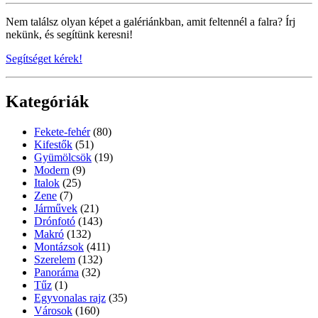
Nem találsz olyan képet a galériánkban, amit feltennél a falra? Írj
nekünk, és segítünk keresni!
Segítséget kérek!
Kategóriák
Fekete-fehér
(80)
Kifestők
(51)
Gyümölcsök
(19)
Modern
(9)
Italok
(25)
Zene
(7)
Járművek
(21)
Drónfotó
(143)
Makró
(132)
Montázsok
(411)
Szerelem
(132)
Panoráma
(32)
Tűz
(1)
Egyvonalas rajz
(35)
Városok
(160)