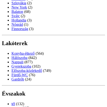
Szlovákia
(2)
New York
(2)
Balaton
(68)
Svájc
(2)
Hollandia
(3)
Nógrád
(1)
Finnország
(3)
Lakóterek
Konyha-étkező
(564)
Hálószoba
(842)
Nappali
(877)
Gyerekszoba
(102)
Előszoba-közlekedő
(749)
Fürdő-WC
(76)
Gardrób
(24)
Évszakok
tél
(132)