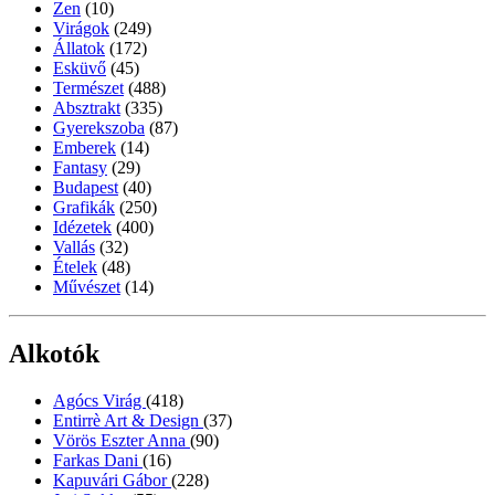
Zen
(10)
Virágok
(249)
Állatok
(172)
Esküvő
(45)
Természet
(488)
Absztrakt
(335)
Gyerekszoba
(87)
Emberek
(14)
Fantasy
(29)
Budapest
(40)
Grafikák
(250)
Idézetek
(400)
Vallás
(32)
Ételek
(48)
Művészet
(14)
Alkotók
Agócs Virág
(418)
Entirrè Art & Design
(37)
Vörös Eszter Anna
(90)
Farkas Dani
(16)
Kapuvári Gábor
(228)