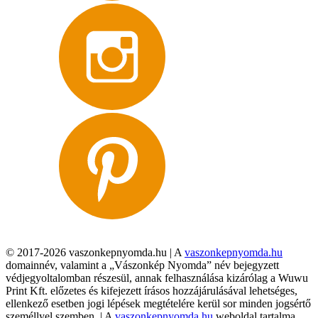
© 2017-2026 vaszonkepnyomda.hu | A
vaszonkepnyomda.hu
domainnév, valamint a „Vászonkép Nyomda” név bejegyzett
védjegyoltalomban részesül, annak felhasználása kizárólag a Wuwu
Print Kft. előzetes és kifejezett írásos hozzájárulásával lehetséges,
ellenkező esetben jogi lépések megtételére kerül sor minden jogsértő
személlyel szemben. | A
vaszonkepnyomda.hu
weboldal tartalma