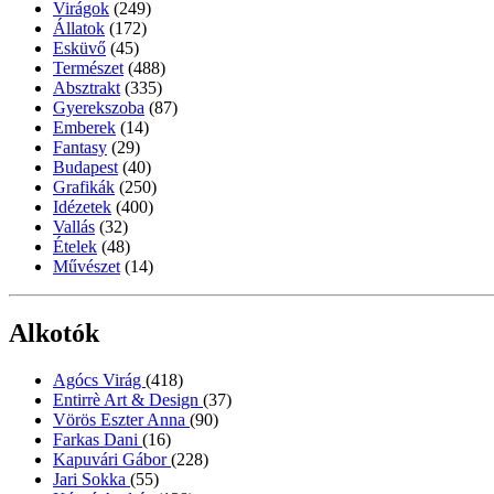
Virágok
(249)
Állatok
(172)
Esküvő
(45)
Természet
(488)
Absztrakt
(335)
Gyerekszoba
(87)
Emberek
(14)
Fantasy
(29)
Budapest
(40)
Grafikák
(250)
Idézetek
(400)
Vallás
(32)
Ételek
(48)
Művészet
(14)
Alkotók
Agócs Virág
(418)
Entirrè Art & Design
(37)
Vörös Eszter Anna
(90)
Farkas Dani
(16)
Kapuvári Gábor
(228)
Jari Sokka
(55)