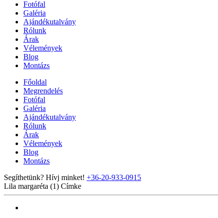
Fotófal
Galéria
Ajándékutalvány
Rólunk
Árak
Vélemények
Blog
Montázs
Főoldal
Megrendelés
Fotófal
Galéria
Ajándékutalvány
Rólunk
Árak
Vélemények
Blog
Montázs
Segíthetünk? Hívj minket!
+36-20-933-0915
Lila margaréta (1)
Címke