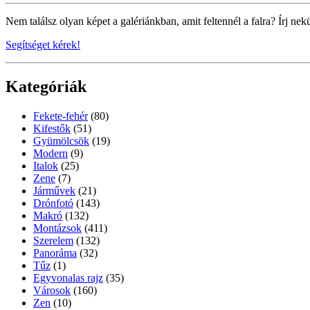
Nem találsz olyan képet a galériánkban, amit feltennél a falra? Írj nek
Segítséget kérek!
Kategóriák
Fekete-fehér
(80)
Kifestők
(51)
Gyümölcsök
(19)
Modern
(9)
Italok
(25)
Zene
(7)
Járművek
(21)
Drónfotó
(143)
Makró
(132)
Montázsok
(411)
Szerelem
(132)
Panoráma
(32)
Tűz
(1)
Egyvonalas rajz
(35)
Városok
(160)
Zen
(10)