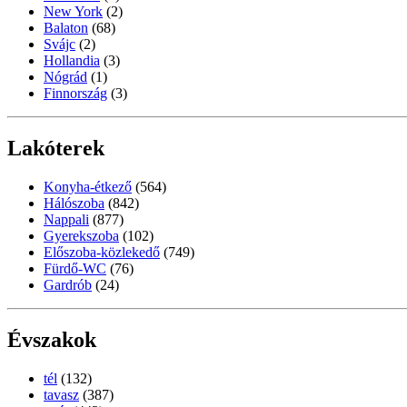
New York
(2)
Balaton
(68)
Svájc
(2)
Hollandia
(3)
Nógrád
(1)
Finnország
(3)
Lakóterek
Konyha-étkező
(564)
Hálószoba
(842)
Nappali
(877)
Gyerekszoba
(102)
Előszoba-közlekedő
(749)
Fürdő-WC
(76)
Gardrób
(24)
Évszakok
tél
(132)
tavasz
(387)