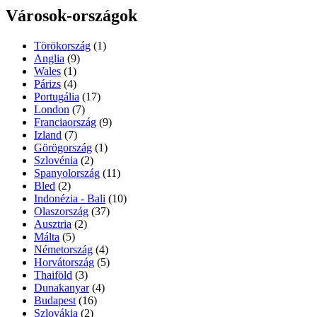
Városok-országok
Törökország
(1)
Anglia
(9)
Wales
(1)
Párizs
(4)
Portugália
(17)
London
(7)
Franciaország
(9)
Izland
(7)
Görögország
(1)
Szlovénia
(2)
Spanyolország
(11)
Bled
(2)
Indonézia - Bali
(10)
Olaszország
(37)
Ausztria
(2)
Málta
(5)
Németország
(4)
Horvátország
(5)
Thaiföld
(3)
Dunakanyar
(4)
Budapest
(16)
Szlovákia
(2)