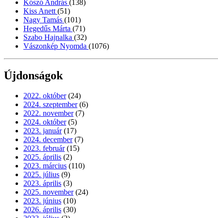
Kószó András
(138)
Kiss Anett
(51)
Nagy Tamás
(101)
Hegedűs Márta
(71)
Szabo Hajnalka
(32)
Vászonkép Nyomda
(1076)
Újdonságok
2022. október
(24)
2024. szeptember
(6)
2022. november
(7)
2024. október
(5)
2023. január
(17)
2024. december
(7)
2023. február
(15)
2025. április
(2)
2023. március
(110)
2025. július
(9)
2023. április
(3)
2025. november
(24)
2023. június
(10)
2026. április
(30)