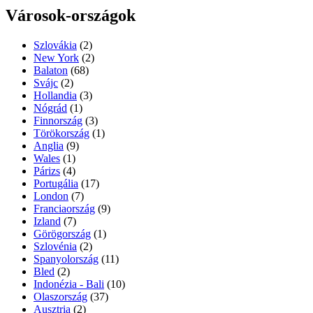
Városok-országok
Szlovákia
(2)
New York
(2)
Balaton
(68)
Svájc
(2)
Hollandia
(3)
Nógrád
(1)
Finnország
(3)
Törökország
(1)
Anglia
(9)
Wales
(1)
Párizs
(4)
Portugália
(17)
London
(7)
Franciaország
(9)
Izland
(7)
Görögország
(1)
Szlovénia
(2)
Spanyolország
(11)
Bled
(2)
Indonézia - Bali
(10)
Olaszország
(37)
Ausztria
(2)