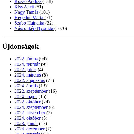
Kószó András
(138)
Kiss Anett
(51)
Nagy Tamás
(101)
Hegedűs Márta
(71)
Szabo Hajnalka
(32)
Vászonkép Nyomda
(1076)
Újdonságok
2022. június
(94)
2024. február
(9)
2022. július
(4)
2024. március
(8)
2022. augusztus
(71)
2024. április
(13)
2022. szeptember
(16)
2024. május
(15)
2022. október
(24)
2024. szeptember
(6)
2022. november
(7)
2024. október
(5)
2023. január
(17)
2024. december
(7)