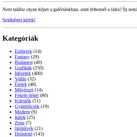
Nem találsz olyan képet a galériánkban, amit feltennél a falra? Írj nek
Segítséget kérek!
Kategóriák
Emberek
(14)
Fantasy
(29)
Budapest
(40)
Grafikák
(250)
Idézetek
(400)
Vallás
(32)
Ételek
(48)
Művészet
(14)
Fekete-fehér
(80)
Kifestők
(51)
Gyümölcsök
(19)
Modern
(9)
Italok
(25)
Zene
(7)
Járművek
(21)
Drónfotó
(143)