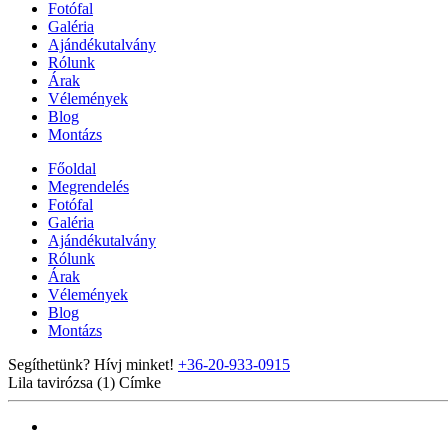
Fotófal
Galéria
Ajándékutalvány
Rólunk
Árak
Vélemények
Blog
Montázs
Főoldal
Megrendelés
Fotófal
Galéria
Ajándékutalvány
Rólunk
Árak
Vélemények
Blog
Montázs
Segíthetünk? Hívj minket!
+36-20-933-0915
Lila tavirózsa (1)
Címke