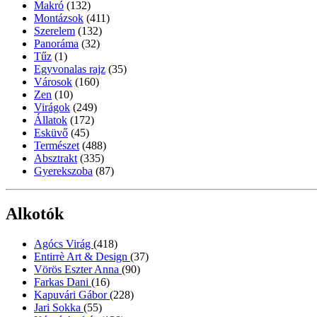
Makró
(132)
Montázsok
(411)
Szerelem
(132)
Panoráma
(32)
Tűz
(1)
Egyvonalas rajz
(35)
Városok
(160)
Zen
(10)
Virágok
(249)
Állatok
(172)
Esküvő
(45)
Természet
(488)
Absztrakt
(335)
Gyerekszoba
(87)
Alkotók
Agócs Virág
(418)
Entirrè Art & Design
(37)
Vörös Eszter Anna
(90)
Farkas Dani
(16)
Kapuvári Gábor
(228)
Jari Sokka
(55)