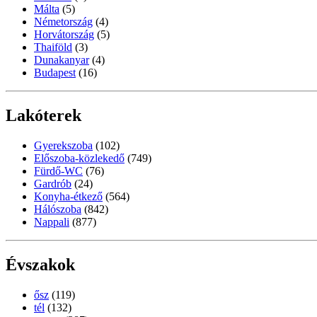
Málta
(5)
Németország
(4)
Horvátország
(5)
Thaiföld
(3)
Dunakanyar
(4)
Budapest
(16)
Lakóterek
Gyerekszoba
(102)
Előszoba-közlekedő
(749)
Fürdő-WC
(76)
Gardrób
(24)
Konyha-étkező
(564)
Hálószoba
(842)
Nappali
(877)
Évszakok
ősz
(119)
tél
(132)