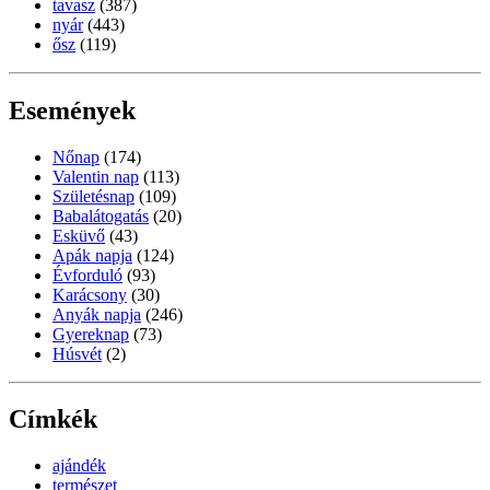
tavasz
(387)
nyár
(443)
ősz
(119)
Események
Nőnap
(174)
Valentin nap
(113)
Születésnap
(109)
Babalátogatás
(20)
Esküvő
(43)
Apák napja
(124)
Évforduló
(93)
Karácsony
(30)
Anyák napja
(246)
Gyereknap
(73)
Húsvét
(2)
Címkék
ajándék
természet