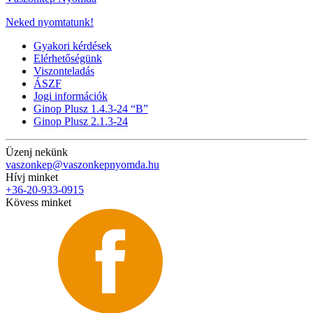
Neked nyomtatunk!
Gyakori kérdések
Elérhetőségünk
Viszonteladás
ÁSZF
Jogi információk
Ginop Plusz 1.4.3-24 “B”
Ginop Plusz 2.1.3-24
Üzenj nekünk
vaszonkep@vaszonkepnyomda.hu
Hívj minket
+36-20-933-0915
Kövess minket