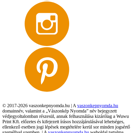
© 2017-2026 vaszonkepnyomda.hu | A
vaszonkepnyomda.hu
domainnév, valamint a „Vászonkép Nyomda” név bejegyzett
védjegyoltalomban részesül, annak felhasználása kizárólag a Wuwu
Print Kft. előzetes és kifejezett írásos hozzájárulásával lehetséges,
ellenkező esetben jogi lépések megtételére kerül sor minden jogsértő
személlyel szemben. | A
vaszonkepnyomda.hu
weboldal tartalma