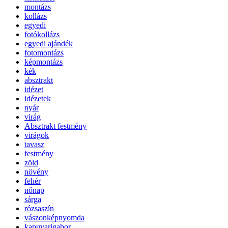
montázs
kollázs
egyedi
fotókollázs
egyedi ajándék
fotomontázs
képmontázs
kék
absztrakt
idézet
idézetek
nyár
virág
Absztrakt festmény
virágok
tavasz
festmény
zöld
növény
fehér
nőnap
sárga
rózsaszín
vászonképnyomda
kapuvarigabor