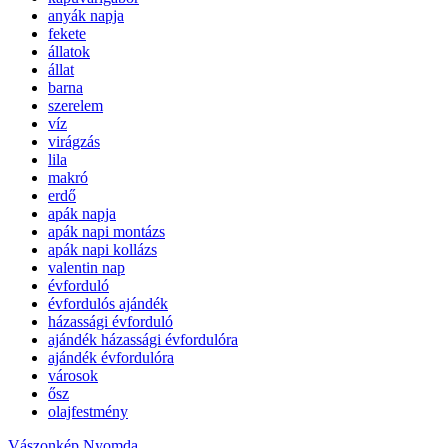
anyák napja
fekete
állatok
állat
barna
szerelem
víz
virágzás
lila
makró
erdő
apák napja
apák napi montázs
apák napi kollázs
valentin nap
évforduló
évfordulós ajándék
házassági évforduló
ajándék házassági évfordulóra
ajándék évfordulóra
városok
ősz
olajfestmény
Vászonkép Nyomda