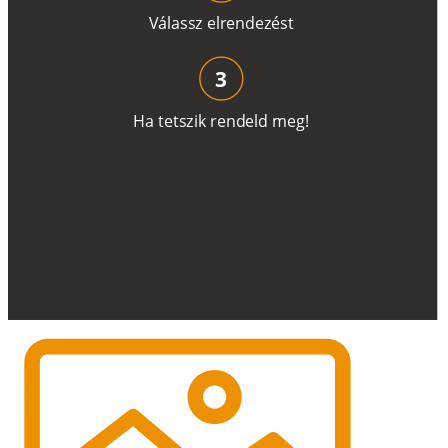
V
á
l
a
ss
z
e
l
r
e
n
d
e
z
é
s
t
3
H
a
t
e
t
s
z
i
k
r
e
n
d
el
d
m
e
g
!