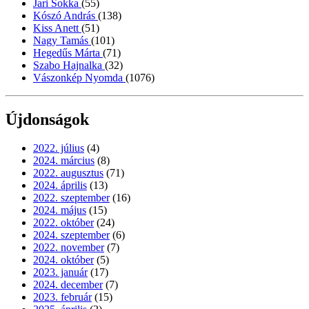
Jari Sokka
(55)
Kószó András
(138)
Kiss Anett
(51)
Nagy Tamás
(101)
Hegedűs Márta
(71)
Szabo Hajnalka
(32)
Vászonkép Nyomda
(1076)
Újdonságok
2022. július
(4)
2024. március
(8)
2022. augusztus
(71)
2024. április
(13)
2022. szeptember
(16)
2024. május
(15)
2022. október
(24)
2024. szeptember
(6)
2022. november
(7)
2024. október
(5)
2023. január
(17)
2024. december
(7)
2023. február
(15)