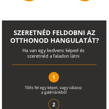
SZERETNÉD FELDOBNI AZ
OTTHONOD HANGULATÁT?
H
a
v
a
n
e
g
y
k
e
d
v
e
n
c
k
é
p
e
d
é
s
s
z
e
r
e
t
n
é
d a
f
a
l
a
d
o
n
l
á
t
n
i
1
T
ö
l
t
s
f
e
l
e
g
y
k
é
pe
t
,
v
a
g
y
v
á
l
a
ss
z
a
g
a
lé
r
i
án
k
b
ó
l
2