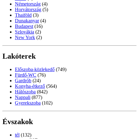
Németország
(4)
Horvátország
(5)
Thaiföld
(3)
Dunakanyar
(4)
Budapest
(16)
Szlovákia
(2)
New York
(2)
Lakóterek
Előszoba-közlekedő
(749)
Fürdő-WC
(76)
Gardrób
(24)
Konyha-étkező
(564)
Hálószoba
(842)
Nappali
(877)
Gyerekszoba
(102)
Évszakok
tél
(132)