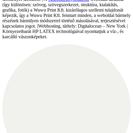
(így különösen: szöveg, szövegszerkezet, struktúra, kialakítás,
grafika, fotók) a Wuwu Print Kft. kizárólagos szellemi tulajdonát
képezik, így a Wuwu Print Kft. fenntart minden, a weboldal bármely
részének bármilyen módszerrel történő másolásával, terjesztésével
kapcsolatos jogot. |Webhosting, tárhely: Digitalocean – New York |
Környezetbarát HP LATEX technológiával nyomtatjuk a víz-, és
karcálló vászonképeket.