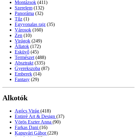
Montázsok
(411)
Szerelem
(132)
Panoráma
(32)
Tűz
(1)
Egyvonalas rajz
(35)
Városok
(160)
Zen
(10)
Virágok
(249)
Állatok
(172)
Esküvő
(45)
Természet
(488)
Absztrakt
(335)
Gyerekszoba
(87)
Emberek
(14)
Fantasy
(29)
Alkotók
Agócs Virág
(418)
Entirrè Art & Design
(37)
Vörös Eszter Anna
(90)
Farkas Dani
(16)
Kapuvári Gábor
(228)