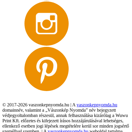
© 2017-2026 vaszonkepnyomda.hu | A
vaszonkepnyomda.hu
domainnév, valamint a „Vászonkép Nyomda” név bejegyzett
védjegyoltalomban részesül, annak felhasználása kizárólag a Wuwu
Print Kft. előzetes és kifejezett írásos hozzájárulásával lehetséges,
ellenkező esetben jogi lépések megtételére kerül sor minden jogsértő
személlyel szemben. | A
vaszonkepnyomda.hu
weboldal tartalma