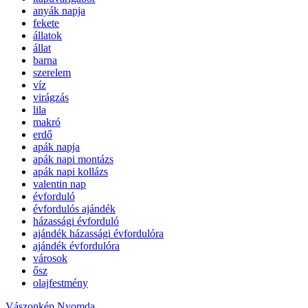
anyák napja
fekete
állatok
állat
barna
szerelem
víz
virágzás
lila
makró
erdő
apák napja
apák napi montázs
apák napi kollázs
valentin nap
évforduló
évfordulós ajándék
házassági évforduló
ajándék házassági évfordulóra
ajándék évfordulóra
városok
ősz
olajfestmény
Vászonkép Nyomda