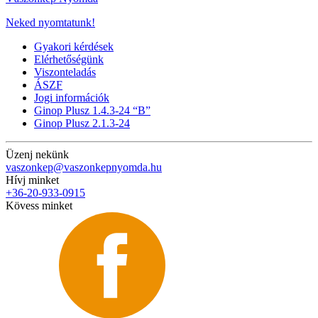
Neked nyomtatunk!
Gyakori kérdések
Elérhetőségünk
Viszonteladás
ÁSZF
Jogi információk
Ginop Plusz 1.4.3-24 “B”
Ginop Plusz 2.1.3-24
Üzenj nekünk
vaszonkep@vaszonkepnyomda.hu
Hívj minket
+36-20-933-0915
Kövess minket