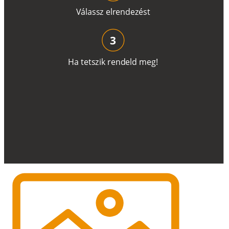
V
á
l
a
ss
z
e
l
r
e
n
d
e
z
é
s
t
3
H
a
t
e
t
s
z
i
k
r
e
n
d
el
d
m
e
g
!