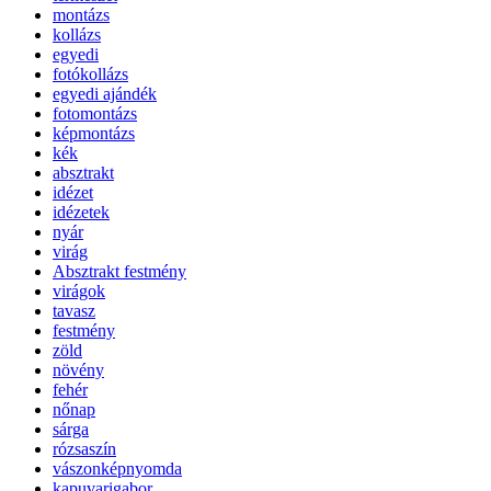
montázs
kollázs
egyedi
fotókollázs
egyedi ajándék
fotomontázs
képmontázs
kék
absztrakt
idézet
idézetek
nyár
virág
Absztrakt festmény
virágok
tavasz
festmény
zöld
növény
fehér
nőnap
sárga
rózsaszín
vászonképnyomda
kapuvarigabor