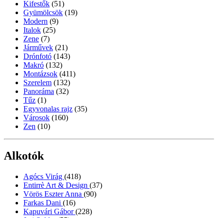
Kifestők
(51)
Gyümölcsök
(19)
Modern
(9)
Italok
(25)
Zene
(7)
Járművek
(21)
Drónfotó
(143)
Makró
(132)
Montázsok
(411)
Szerelem
(132)
Panoráma
(32)
Tűz
(1)
Egyvonalas rajz
(35)
Városok
(160)
Zen
(10)
Alkotók
Agócs Virág
(418)
Entirrè Art & Design
(37)
Vörös Eszter Anna
(90)
Farkas Dani
(16)
Kapuvári Gábor
(228)