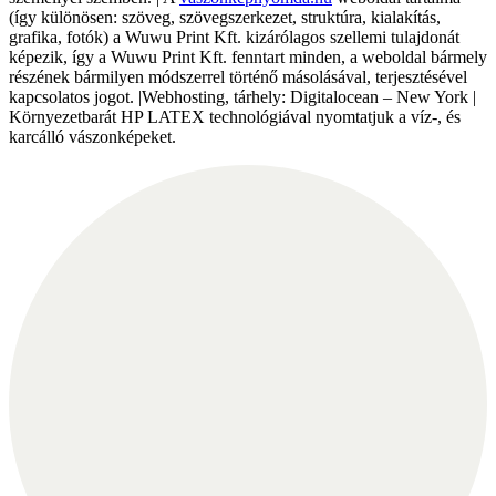
(így különösen: szöveg, szövegszerkezet, struktúra, kialakítás,
grafika, fotók) a Wuwu Print Kft. kizárólagos szellemi tulajdonát
képezik, így a Wuwu Print Kft. fenntart minden, a weboldal bármely
részének bármilyen módszerrel történő másolásával, terjesztésével
kapcsolatos jogot. |Webhosting, tárhely: Digitalocean – New York |
Környezetbarát HP LATEX technológiával nyomtatjuk a víz-, és
karcálló vászonképeket.