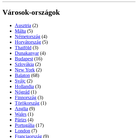
Városok-országok
Ausztria
(2)
Málta
(5)
Németország
(4)
Horvátország
(5)
Thaiföld
(3)
Dunakanyar
(4)
Budapest
(16)
Szlovákia
(2)
New York
(2)
Balaton
(68)
Svájc
(2)
Hollandia
(3)
Nógrád
(1)
Finnország
(3)
Törökország
(1)
Anglia
(9)
Wales
(1)
Párizs
(4)
Portugália
(17)
London
(7)
Franciaország
(9)