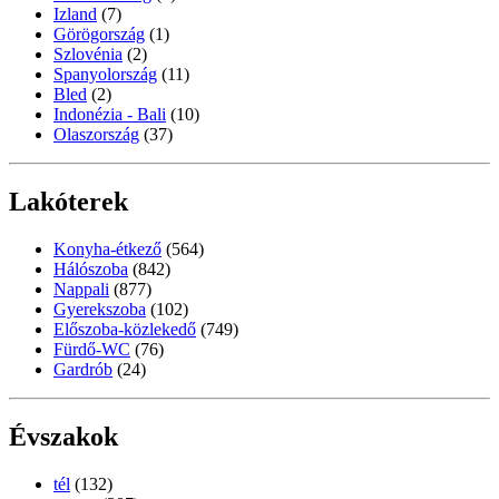
Izland
(7)
Görögország
(1)
Szlovénia
(2)
Spanyolország
(11)
Bled
(2)
Indonézia - Bali
(10)
Olaszország
(37)
Lakóterek
Konyha-étkező
(564)
Hálószoba
(842)
Nappali
(877)
Gyerekszoba
(102)
Előszoba-közlekedő
(749)
Fürdő-WC
(76)
Gardrób
(24)
Évszakok
tél
(132)