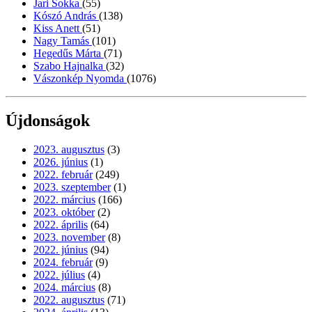
Jari Sokka
(55)
Kószó András
(138)
Kiss Anett
(51)
Nagy Tamás
(101)
Hegedűs Márta
(71)
Szabo Hajnalka
(32)
Vászonkép Nyomda
(1076)
Újdonságok
2023. augusztus
(3)
2026. június
(1)
2022. február
(249)
2023. szeptember
(1)
2022. március
(166)
2023. október
(2)
2022. április
(64)
2023. november
(8)
2022. június
(94)
2024. február
(9)
2022. július
(4)
2024. március
(8)
2022. augusztus
(71)