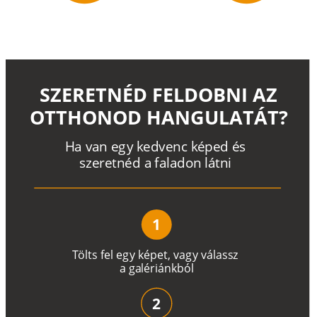
SZERETNÉD FELDOBNI AZ
OTTHONOD HANGULATÁT?
H
a
v
a
n
e
g
y
k
e
d
v
e
n
c
k
é
p
e
d
é
s
s
z
e
r
e
t
n
é
d a
f
a
l
a
d
o
n
l
á
t
n
i
1
T
ö
l
t
s
f
e
l
e
g
y
k
é
pe
t
,
v
a
g
y
v
á
l
a
ss
z
a
g
a
lé
r
i
án
k
b
ó
l
2