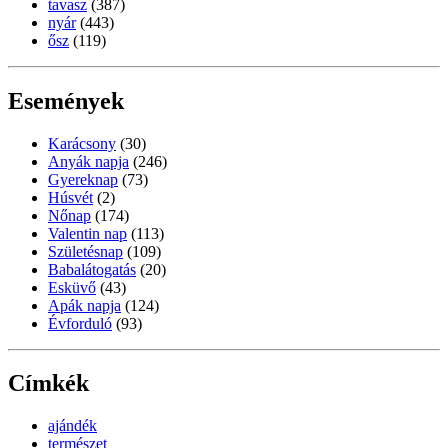
tavasz
(387)
nyár
(443)
ősz
(119)
Események
Karácsony
(30)
Anyák napja
(246)
Gyereknap
(73)
Húsvét
(2)
Nőnap
(174)
Valentin nap
(113)
Születésnap
(109)
Babalátogatás
(20)
Esküvő
(43)
Apák napja
(124)
Évforduló
(93)
Címkék
ajándék
természet