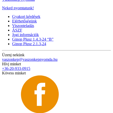
Neked nyomtatunk!
Gyakori kérdések
Elérhetőségünk
Viszonteladás
ÁSZF
Jogi információk
Ginop Plusz 1.4.3-24 “B”
Ginop Plusz 2.1.3-24
Üzenj nekünk
vaszonkep@vaszonkepnyomda.hu
Hívj minket
+36-20-933-0915
Kövess minket