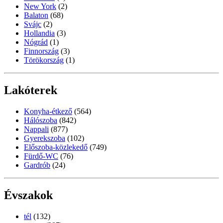
New York
(2)
Balaton
(68)
Svájc
(2)
Hollandia
(3)
Nógrád
(1)
Finnország
(3)
Törökország
(1)
Lakóterek
Konyha-étkező
(564)
Hálószoba
(842)
Nappali
(877)
Gyerekszoba
(102)
Előszoba-közlekedő
(749)
Fürdő-WC
(76)
Gardrób
(24)
Évszakok
tél
(132)