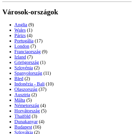
Városok-országok
Anglia
(9)
Wales
(1)
Párizs
(4)
Portugália
(17)
London
(7)
Franciaország
(9)
Izland
(7)
Görögország
(1)
Szlovénia
(2)
Spanyolország
(11)
Bled
(2)
Indonézia - Bali
(10)
Olaszország
(37)
Ausztria
(2)
Málta
(5)
Németország
(4)
Horvátország
(5)
Thaiföld
(3)
Dunakanyar
(4)
Budapest
(16)
Szlovákia
(2)