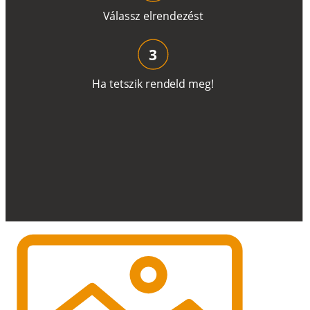
V
á
l
a
ss
z
e
l
r
e
n
d
e
z
é
s
t
3
H
a
t
e
t
s
z
i
k
r
e
n
d
el
d
m
e
g
!