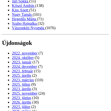
Jari Sokka
(55)
Kószó András
(138)
Kiss Anett
(51)
Nagy Tamás
(101)
Hegedűs Márta
(71)
Szabo Hajnalka
(32)
Vászonkép Nyomda
(1076)
Újdonságok
2022. november
(7)
2024. október
(5)
2023. január
(17)
2024. december
(7)
2023. február
(15)
2025. április
(2)
2023. március
(110)
2025. július
(9)
2023. április
(3)
2025. november
(24)
2023. június
(10)
2026. április
(30)
2023. július
(2)