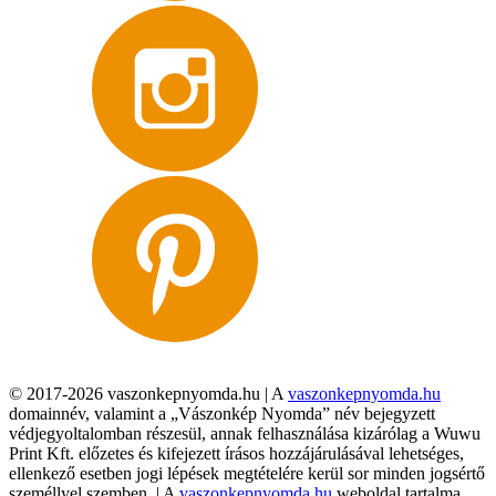
© 2017-2026 vaszonkepnyomda.hu | A
vaszonkepnyomda.hu
domainnév, valamint a „Vászonkép Nyomda” név bejegyzett
védjegyoltalomban részesül, annak felhasználása kizárólag a Wuwu
Print Kft. előzetes és kifejezett írásos hozzájárulásával lehetséges,
ellenkező esetben jogi lépések megtételére kerül sor minden jogsértő
személlyel szemben. | A
vaszonkepnyomda.hu
weboldal tartalma