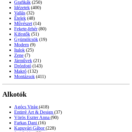
Grafikák
(250)
Idézetek
(400)
Vallás
(32)
Ételek
(48)
Művészet
(14)
Fekete-fehér
(80)
Kifestők
(51)
Gyümölcsök
(19)
Modern
(9)
Italok
(25)
Zene
(7)
Járművek
(21)
Drónfotó
(143)
Makró
(132)
Montázsok
(411)
Alkotók
Agócs Virág
(418)
Entirrè Art & Design
(37)
Vörös Eszter Anna
(90)
Farkas Dani
(16)
Kapuvári Gábor
(228)