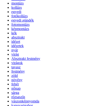
montázs
kollázs
egyedi
fotókollázs
egyedi ajándék
fotomontázs
képmontázs
kék
absztrakt
idézet
idézetek
nyár
virág
Absztrakt festmény
virágok
tavasz
festmény
zöld
növény
fehér
nőnap
sárga
rózsaszín
vászonképnyomda
kapuvarigabor