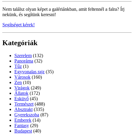
Nem találsz olyan képet a galériánkban, amit feltennél a falra? Írj
nekünk, és segítünk keresni!
Segítséget kérek!
Kategóriák
Szerelem
(132)
Panoráma
(32)
Tűz
(1)
Egyvonalas rajz
(35)
Városok
(160)
Zen
(10)
Virágok
(249)
Állatok
(172)
Esküvő
(45)
Természet
(488)
Absztrakt
(335)
Gyerekszoba
(87)
Emberek
(14)
Fantasy
(29)
Budapest
(40)