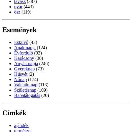
tavasz
(387)
nyár
(443)
ősz
(119)
Események
Esküvő
(43)
Apák napja
(124)
Évforduló
(93)
Karácsony
(30)
Anyák napja
(246)
Gyereknap
(73)
Húsvét
(2)
Nőnap
(174)
Valentin nap
(113)
Születésnap
(109)
Babalátogatás
(20)
Címkék
ajándék
természet