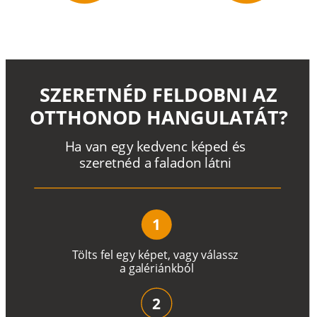
SZERETNÉD FELDOBNI AZ
OTTHONOD HANGULATÁT?
H
a
v
a
n
e
g
y
k
e
d
v
e
n
c
k
é
p
e
d
é
s
s
z
e
r
e
t
n
é
d a
f
a
l
a
d
o
n
l
á
t
n
i
1
T
ö
l
t
s
f
e
l
e
g
y
k
é
pe
t
,
v
a
g
y
v
á
l
a
ss
z
a
g
a
lé
r
i
án
k
b
ó
l
2