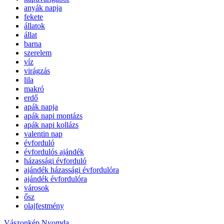
anyák napja
fekete
állatok
állat
barna
szerelem
víz
virágzás
lila
makró
erdő
apák napja
apák napi montázs
apák napi kollázs
valentin nap
évforduló
évfordulós ajándék
házassági évforduló
ajándék házassági évfordulóra
ajándék évfordulóra
városok
ősz
olajfestmény
Vászonkép Nyomda