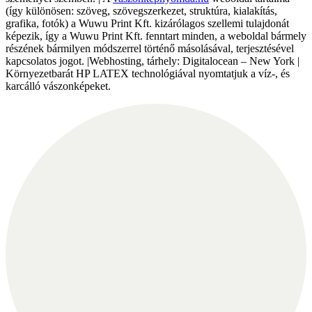
(így különösen: szöveg, szövegszerkezet, struktúra, kialakítás,
grafika, fotók) a Wuwu Print Kft. kizárólagos szellemi tulajdonát
képezik, így a Wuwu Print Kft. fenntart minden, a weboldal bármely
részének bármilyen módszerrel történő másolásával, terjesztésével
kapcsolatos jogot. |Webhosting, tárhely: Digitalocean – New York |
Környezetbarát HP LATEX technológiával nyomtatjuk a víz-, és
karcálló vászonképeket.