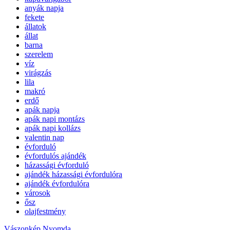
anyák napja
fekete
állatok
állat
barna
szerelem
víz
virágzás
lila
makró
erdő
apák napja
apák napi montázs
apák napi kollázs
valentin nap
évforduló
évfordulós ajándék
házassági évforduló
ajándék házassági évfordulóra
ajándék évfordulóra
városok
ősz
olajfestmény
Vászonkép Nyomda