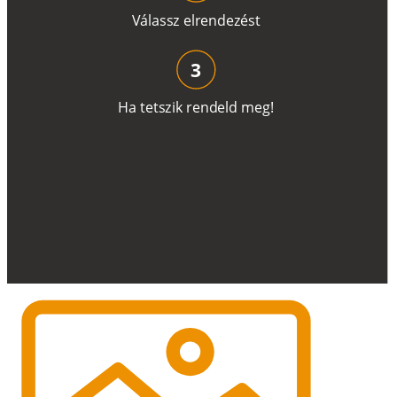
V
á
l
a
ss
z
e
l
r
e
n
d
e
z
é
s
t
3
H
a
t
e
t
s
z
i
k
r
e
n
d
el
d
m
e
g
!