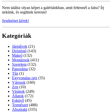
Nem találsz olyan képet a galériánkban, amit feltennél a falra? Írj
nekünk, és segítünk keresni!
Segítséget kérek!
Kategóriák
Járművek
(21)
Drónfotó
(143)
Makró
(132)
Montázsok
(411)
Szerelem
(132)
Panoráma
(32)
Tűz
(1)
Egyvonalas rajz
(35)
Városok
(160)
Zen
(10)
Virágok
(249)
Állatok
(172)
Esküvő
(45)
Természet
(488)
Absztrakt
(335)