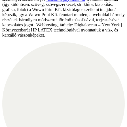
(így különösen: szöveg, szövegszerkezet, struktúra, kialakítás,
grafika, fotók) a Wuwu Print Kft. kizárólagos szellemi tulajdonát
képezik, így a Wuwu Print Kft. fenntart minden, a weboldal bármely
részének bármilyen módszerrel történő másolásával, terjesztésével
kapcsolatos jogot. |Webhosting, tárhely: Digitalocean – New York |
Környezetbarát HP LATEX technológiával nyomtatjuk a víz-, és
karcálló vászonképeket.