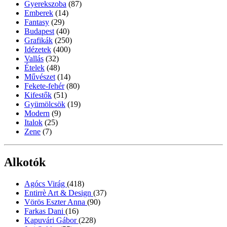
Gyerekszoba
(87)
Emberek
(14)
Fantasy
(29)
Budapest
(40)
Grafikák
(250)
Idézetek
(400)
Vallás
(32)
Ételek
(48)
Művészet
(14)
Fekete-fehér
(80)
Kifestők
(51)
Gyümölcsök
(19)
Modern
(9)
Italok
(25)
Zene
(7)
Alkotók
Agócs Virág
(418)
Entirrè Art & Design
(37)
Vörös Eszter Anna
(90)
Farkas Dani
(16)
Kapuvári Gábor
(228)