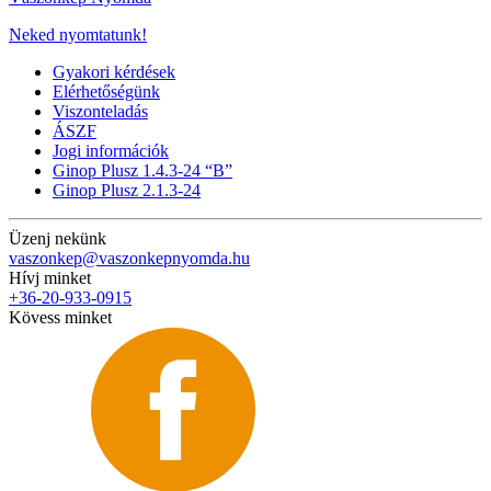
Neked nyomtatunk!
Gyakori kérdések
Elérhetőségünk
Viszonteladás
ÁSZF
Jogi információk
Ginop Plusz 1.4.3-24 “B”
Ginop Plusz 2.1.3-24
Üzenj nekünk
vaszonkep@vaszonkepnyomda.hu
Hívj minket
+36-20-933-0915
Kövess minket