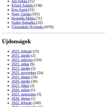
Jari Sokka
(55)
Kószó András
(138)
Kiss Anett
(51)
Nagy Tamás
(101)
Hegedűs Márta
(71)
Szabo Hajnalka
(32)
Vászonkép Nyomda
(1076)
Újdonságok
2023. február
(15)
2025. április
(2)
2023. március
(110)
2025. július
(9)
2023. április
(3)
2025. november
(24)
2023. június
(10)
2026. április
(30)
2023. július
(2)
2026. május
(1)
2023. augusztus
(3)
2026. június
(1)
2022. február
(249)