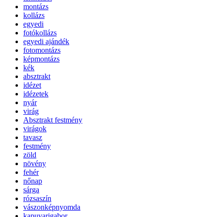
montázs
kollázs
egyedi
fotókollázs
egyedi ajándék
fotomontázs
képmontázs
kék
absztrakt
idézet
idézetek
nyár
virág
Absztrakt festmény
virágok
tavasz
festmény
zöld
növény
fehér
nőnap
sárga
rózsaszín
vászonképnyomda
kapuvarigabor