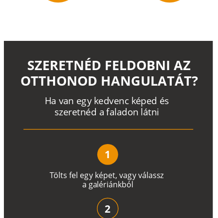
SZERETNÉD FELDOBNI AZ
OTTHONOD HANGULATÁT?
H
a
v
a
n
e
g
y
k
e
d
v
e
n
c
k
é
p
e
d
é
s
s
z
e
r
e
t
n
é
d a
f
a
l
a
d
o
n
l
á
t
n
i
1
T
ö
l
t
s
f
e
l
e
g
y
k
é
pe
t
,
v
a
g
y
v
á
l
a
ss
z
a
g
a
lé
r
i
án
k
b
ó
l
2