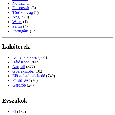
Nógrád
(1)
Finnország
(3)
Törökország
(1)
Anglia
(9)
Wales
(1)
Párizs
(4)
Portugália
(17)
Lakóterek
Konyha-étkező
(564)
Hálószoba
(842)
Nappali
(877)
Gyerekszoba
(102)
Előszoba-közlekedő
(749)
Fürdő-WC
(76)
Gardrób
(24)
Évszakok
tél
(132)