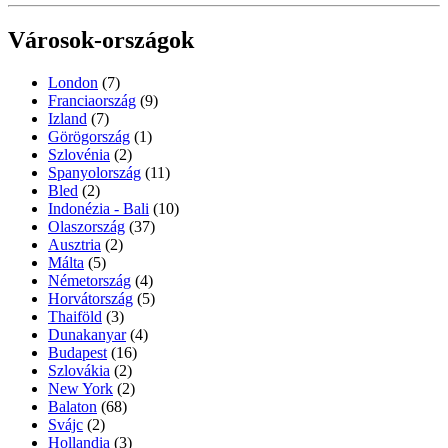
Városok-országok
London
(7)
Franciaország
(9)
Izland
(7)
Görögország
(1)
Szlovénia
(2)
Spanyolország
(11)
Bled
(2)
Indonézia - Bali
(10)
Olaszország
(37)
Ausztria
(2)
Málta
(5)
Németország
(4)
Horvátország
(5)
Thaiföld
(3)
Dunakanyar
(4)
Budapest
(16)
Szlovákia
(2)
New York
(2)
Balaton
(68)
Svájc
(2)
Hollandia
(3)