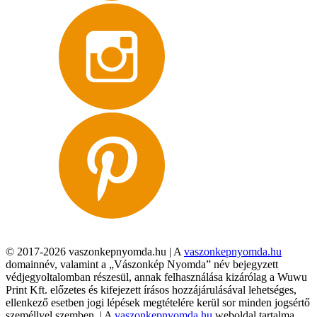
© 2017-2026 vaszonkepnyomda.hu | A
vaszonkepnyomda.hu
domainnév, valamint a „Vászonkép Nyomda” név bejegyzett
védjegyoltalomban részesül, annak felhasználása kizárólag a Wuwu
Print Kft. előzetes és kifejezett írásos hozzájárulásával lehetséges,
ellenkező esetben jogi lépések megtételére kerül sor minden jogsértő
személlyel szemben. | A
vaszonkepnyomda.hu
weboldal tartalma